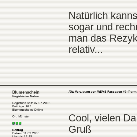
Natürlich kanns
sogar und rech
man das Rezykl
relativ...
Blumenschein
AW: Veralgung von WDVS Fassaden
#
5
(
Perma
Registrierter Nutzer
Registriert seit: 07.07.2003
Beiträge: 924
Blumenschein: Offline
Cool, vielen D
Ort: Münster
Gruß
Beitrag
Datum: 11.03.2008
Uhrzeit: 17:45