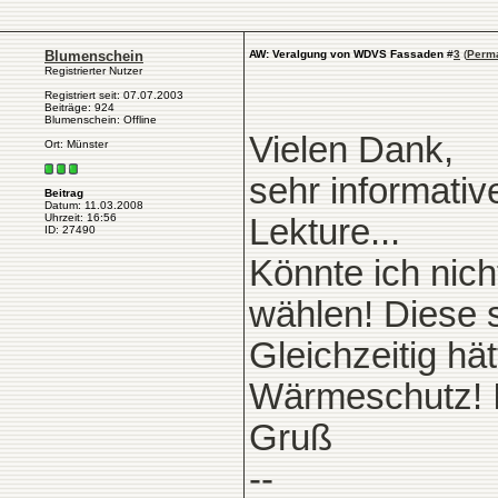
Blumenschein
AW: Veralgung von WDVS Fassaden
#
3
(
Perma
Registrierter Nutzer
Registriert seit: 07.07.2003
Beiträge: 924
Blumenschein: Offline
Vielen Dank,
Ort: Münster
sehr informativ
Beitrag
Datum: 11.03.2008
Uhrzeit: 16:56
Lekture...
ID: 27490
Könnte ich nich
wählen! Diese s
Gleichzeitig hä
Wärmeschutz! Is
Gruß
--