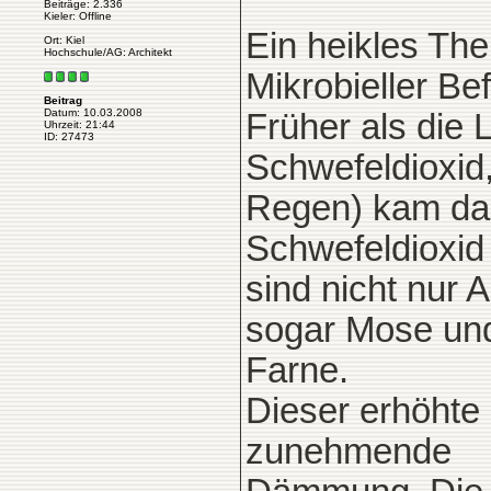
Beiträge: 2.336
Kieler: Offline
Ein heikles Th
Ort: Kiel
Hochschule/AG: Architekt
Mikrobieller Bef
Beitrag
Datum: 10.03.2008
Früher als die
Uhrzeit: 21:44
ID: 27473
Schwefeldioxid
Regen) kam das
Schwefeldioxid 
sind nicht nur 
sogar Mose un
Farne.
Dieser erhöhte 
zunehmende