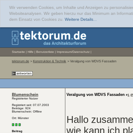
Wir verwenden Cookies, um Inhalte und Anzeigen zu personalisier
Websiteanalysen. Wir geben hierzu nur das Minimum an Informati
dem Einsatz von Cookies zu.
Weitere Details...
Startseite
|
Hilfe
|
Benutzerliste
|
Impressum/Datenschutz
|
tektorum.de
>
Konstruktion & Technik
> Veralgung von WDVS Fassaden
Blumenschein
Veralgung von WDVS Fassaden
#
1
(
P
Registrierter Nutzer
Registriert seit: 07.07.2003
Beiträge: 924
Blumenschein: Offline
Hallo zusamme
Ort: Münster
wie kann ich p
Beitrag