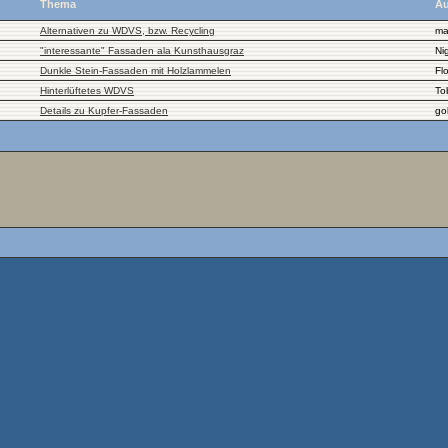
Thema
Au
Alternativen zu WDVS, bzw. Recycling
ma
"interessante" Fassaden ala Kunsthausgraz
Nig
Dunkle Stein-Fassaden mit Holzlammelen
Fl
Hinterlüftetes WDVS
To
Details zu Kupfer-Fassaden
go