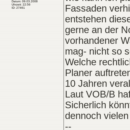
Datum: 09.03.2008
Uhrzeit: 22:56
Fassaden verh
ID: 27461
entstehen dies
gerne an der No
vorhandener W
mag- nicht so s
Welche rechtlic
Planer auftret
10 Jahren veral
Laut VOB/B haft
Sicherlich könn
dennoch vielen
--