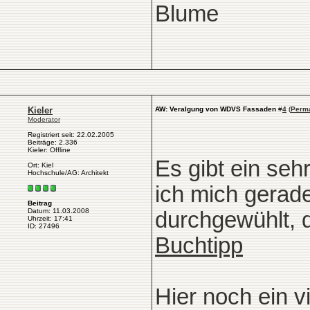
Blume
Kieler
AW: Veralgung von WDVS Fassaden
#
4
(
Perma
Moderator
Registriert seit: 22.02.2005
Beiträge: 2.336
Kieler: Offline
Es gibt ein se
Ort: Kiel
Hochschule/AG: Architekt
ich mich gerad
Beitrag
Datum: 11.03.2008
durchgewühlt, 
Uhrzeit: 17:41
ID: 27496
Buchtipp
Hier noch ein vi