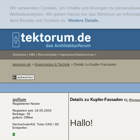
Wir verwenden Cookies, um Inhalte und Anzeigen zu personalisier
Websiteanalysen. Wir geben hierzu nur das Minimum an Informati
dem Einsatz von Cookies zu.
Weitere Details...
Startseite
|
Hilfe
|
Benutzerliste
|
Impressum/Datenschutz
|
tektorum.de
>
Konstruktion & Technik
> Details zu Kupfer-Fassaden
gollum
Details zu Kupfer-Fassaden
#
1
(
Perma
Registrierter Nutzer
Registriert seit: 16.05.2003
Beiträge: 26
gollum: Offline
Hallo!
Hochschule/AG: Tutor CAD / 3D
Entwerfen