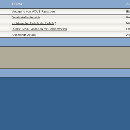
Thema
Au
Veralgung von WDVS Fassaden
Bl
Details Außenbereich
filo
Probleme bei Details der Details;)
Ms
Dunkle Stein-Fassaden mit Holzlammelen
Fl
Architektur-Details
JR