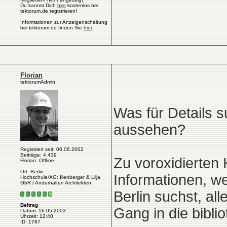
Du kannst Dich
hier
kostenlos bei
tektorum.de registrieren!
Informationen zur Anzeigenschaltung
bei tektorum.de finden Sie
hier
.
Florian
tektorumAdmin
Was für Details 
aussehen?
Registriert seit: 06.06.2002
Beiträge: 4.439
Zu voroxidierten 
Florian: Offline
Ort: Berlin
Informationen, w
Hochschule/AG: Illenberger & Lilja
GbR / Anderhalten Architekten
Berlin suchst, al
Beitrag
Gang in die bibli
Datum: 16.05.2003
Uhrzeit: 12:40
ID: 1787