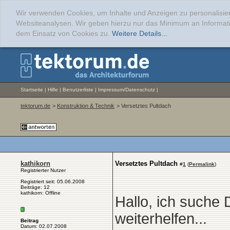
Wir verwenden Cookies, um Inhalte und Anzeigen zu personalisier
Websiteanalysen. Wir geben hierzu nur das Minimum an Informati
dem Einsatz von Cookies zu.
Weitere Details...
Startseite
|
Hilfe
|
Benutzerliste
|
Impressum/Datenschutz
|
tektorum.de
>
Konstruktion & Technik
> Versetztes Pultdach
kathikorn
Versetztes Pultdach
#
1
(
Permalink
)
Registrierter Nutzer
Registriert seit: 05.06.2008
Beiträge: 12
kathikorn: Offline
Hallo, ich suche 
weiterhelfen...
Beitrag
Datum: 02.07.2008