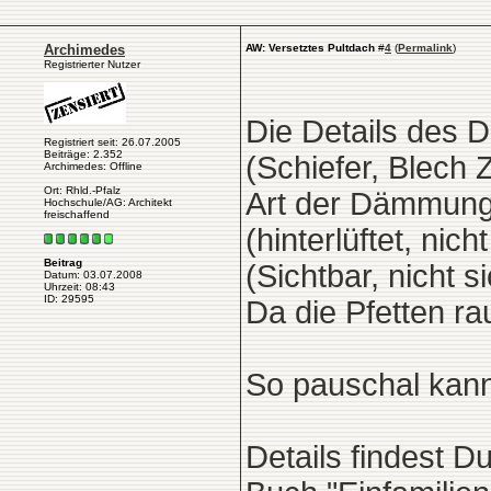
Archimedes
AW: Versetztes Pultdach
#
4
(
Permalink
)
Registrierter Nutzer
Die Details des 
Registriert seit: 26.07.2005
Beiträge: 2.352
(Schiefer, Blech 
Archimedes: Offline
Ort: Rhld.-Pfalz
Art der Dämmung
Hochschule/AG: Architekt
freischaffend
(hinterlüftet, nic
Beitrag
(Sichtbar, nicht 
Datum: 03.07.2008
Uhrzeit: 08:43
ID: 29595
Da die Pfetten ra
So pauschal kann 
Details findest 