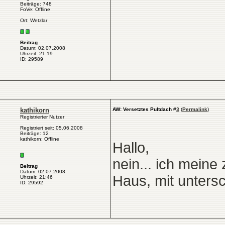
Beiträge: 748
FoVe: Offline
Ort: Wetzlar
Beitrag
Datum: 02.07.2008
Uhrzeit: 21:19
ID: 29589
kathikorn
AW: Versetztes Pultdach
#
3
(
Permalink
)
Registrierter Nutzer
Registriert seit: 05.06.2008
Beiträge: 12
kathikorn: Offline
Hallo,
nein... ich mein
Beitrag
Datum: 02.07.2008
Haus, mit unters
Uhrzeit: 21:46
ID: 29592