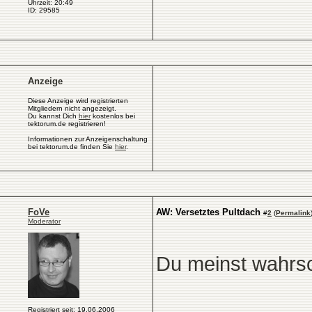
Uhrzeit: 20:49
ID: 29585
Anzeige
Diese Anzeige wird registrierten
Mitgliedern nicht angezeigt.
Du kannst Dich
hier
kostenlos bei
tektorum.de registrieren!
Informationen zur Anzeigenschaltung
bei tektorum.de finden Sie
hier
.
FoVe
AW: Versetztes Pultdach
#
2
(
Permalink
Moderator
Du meinst wahrsc
Registriert seit: 19.06.2006