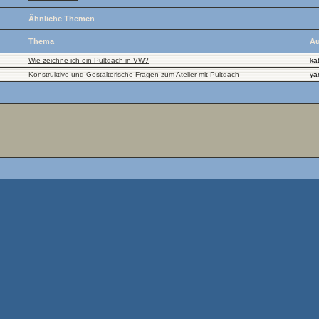
Ähnliche Themen
Thema
Au
Wie zeichne ich ein Pultdach in VW?
ka
Konstruktive und Gestalterische Fragen zum Atelier mit Pultdach
ya