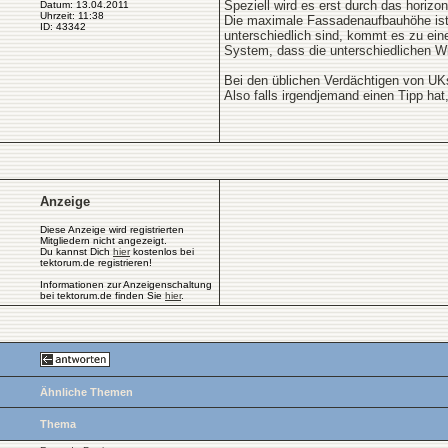
Speziell wird es erst durch das horizo
Datum: 13.04.2011
Uhrzeit: 11:38
Die maximale Fassadenaufbauhöhe ist f
ID: 43342
unterschiedlich sind, kommt es zu ein
System, dass die unterschiedlichen Wi
Bei den üblichen Verdächtigen von UKs
Also falls irgendjemand einen Tipp hat
Anzeige
Diese Anzeige wird registrierten
Mitgliedern nicht angezeigt.
Du kannst Dich
hier
kostenlos bei
tektorum.de registrieren!
Informationen zur Anzeigenschaltung
bei tektorum.de finden Sie
hier
.
Ähnliche Themen
Thema