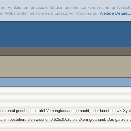
ren, Funktionen für soziale Medien anbieten zu können und für Websi
erer Website stimmen Sie dem Einsatz von Cookies zu.
Weitere Details..
orizontal geschuppte Tafel-Vorhangfassade gemacht, oder kennt ein UK-Sys
tafeln bestehen, die zwischen 0,625x0,625 bis 2x5m groß sind. Das ganze sieh