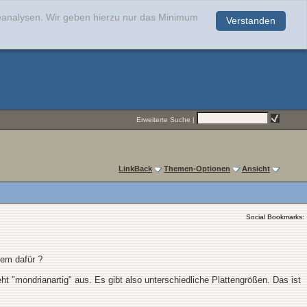
teanalysen. Wir geben hierzu nur das Minimum
Verstanden
.
Erweiterte Suche
|
LinkBack
Themen-Optionen
Ansicht
Social Bookmarks:
tem dafür ?
t "mondrianartig" aus. Es gibt also unterschiedliche Plattengrößen. Das ist