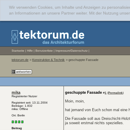
Wir verwenden Cookies, um Inhalte und Anzeigen zu personalisie
an Informationen an unsere Partner weiter. Mit der Nutzung uns
Startseite
|
Hilfe
|
Benutzerliste
|
Impressum/Datenschutz
|
tektorum.de
>
Konstruktion & Technik
> geschuppte Fassade
mika
geschuppte Fassade
#
1
(
Permalink
)
Registrierter Nutzer
Moin, moin,
Registriert seit: 13.11.2004
Beiträge: 1.832
mika: Offline
hat jemand von Euch schon mal eine h
Ort: Berlin
Die Fassade soll aus Dreischicht-Holz
ja soweit erstmal nichts spezielles.
Beitrag