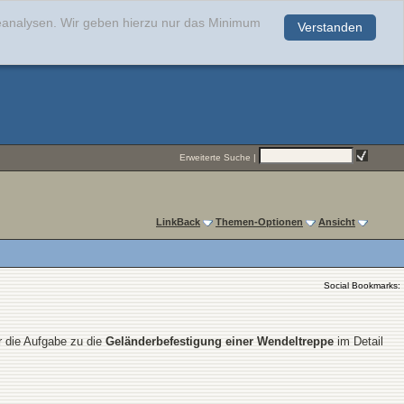
teanalysen. Wir geben hierzu nur das Minimum
Verstanden
.
Erweiterte Suche
|
LinkBack
Themen-Optionen
Ansicht
Social Bookmarks:
r die Aufgabe zu die
Geländerbefestigung einer Wendeltreppe
im Detail