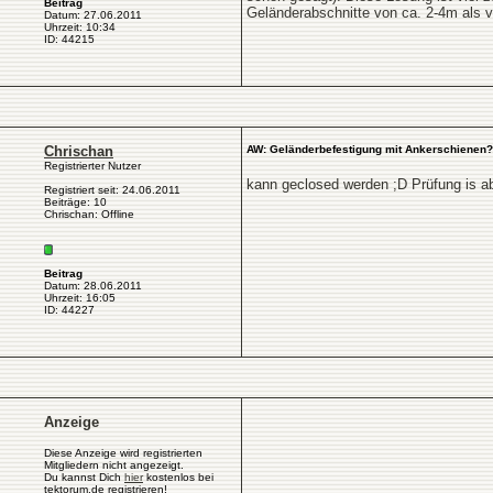
Beitrag
Geländerabschnitte von ca. 2-4m als v
Datum: 27.06.2011
Uhrzeit: 10:34
ID: 44215
Chrischan
AW: Geländerbefestigung mit Ankerschienen?
Registrierter Nutzer
kann geclosed werden ;D Prüfung is ab
Registriert seit: 24.06.2011
Beiträge: 10
Chrischan: Offline
Beitrag
Datum: 28.06.2011
Uhrzeit: 16:05
ID: 44227
Anzeige
Diese Anzeige wird registrierten
Mitgliedern nicht angezeigt.
Du kannst Dich
hier
kostenlos bei
tektorum.de registrieren!