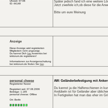
Uhrzeit: 07:06
Später jedoch fand ich eine weitere Lö
ID: 44148
Jetzt zweifele ich,ob diese für die A
Bitte um eure Meinung
Anzeige
Diese Anzeige wird registrierten
Mitgliedern nicht angezeigt.
Du kannst Dich
hier
kostenlos bei
tektorum.de registrieren!
Informationen zur Anzeigenschaltung
bei tektorum.de finden Sie
hier
.
personal cheese
AW: Geländerbefestigung mit Anker
Registrierter Nutzer
Du kannst ja die Halfenschienen in ku
Registriert seit: 07.08.2006
Andübeln ist für Geländer aber übliche
Beiträge: 1.185
personal cheese: Offline
In Fertigteilen hat man das eher im Grif
Ort: Berlin