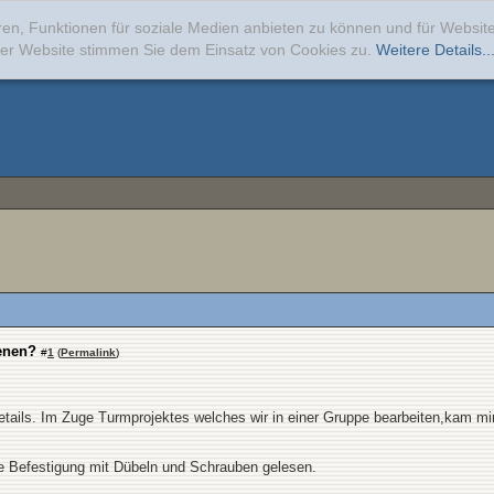
ren, Funktionen für soziale Medien anbieten zu können und für Websi
erer Website stimmen Sie dem Einsatz von Cookies zu.
Weitere Details..
enen?
#
1
(
Permalink
)
etails. Im Zuge Turmprojektes welches wir in einer Gruppe bearbeiten,kam mi
ie Befestigung mit Dübeln und Schrauben gelesen.