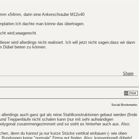
33mm x54mm, darin eine Ankerschraube M12x40
tonplatten.Ich dachte man könne das übertragen.
acht wird,waagerecht.
r wird allerdings nicht realisiert. Ich will jetzt nicht sagen,dass wir dann
n Dübel bieten zu können.
Share
Social Bookmarks:
 allerdings auch ganz gut als reine Stahlkonstruktionen gebaut werden (finde
 und Treppenläufe nicht schalen kann (nur mit sehr aufwändigen
r polygonal zusammengezimmert und so sieht es hinterher auch aus. Also:
hen, denn du kannst ja nur kurze Stücke vertikal einbauen (- wie oben
 Rundungen keine "normale" Firma gut finden. Also: konventionell dübeln!