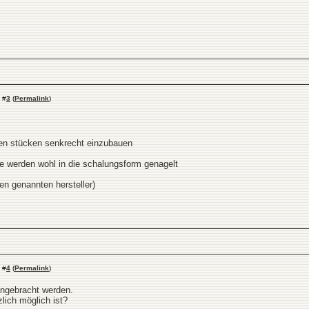
#
3
(
Permalink
)
rzen stücken senkrecht einzubauen
e werden wohl in die schalungsform genagelt
en genannten hersteller)
#
4
(
Permalink
)
angebracht werden.
lich möglich ist?