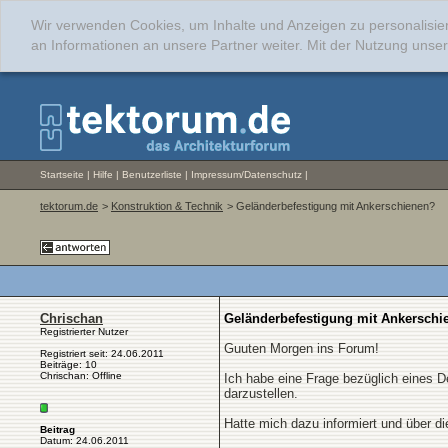
Wir verwenden Cookies, um Inhalte und Anzeigen zu personalisie
an Informationen an unsere Partner weiter. Mit der Nutzung uns
Startseite
|
Hilfe
|
Benutzerliste
|
Impressum/Datenschutz
|
tektorum.de
>
Konstruktion & Technik
> Geländerbefestigung mit Ankerschienen?
Chrischan
Geländerbefestigung mit Ankerschi
Registrierter Nutzer
Guuten Morgen ins Forum!
Registriert seit: 24.06.2011
Beiträge: 10
Chrischan: Offline
Ich habe eine Frage bezüglich eines D
darzustellen.
Hatte mich dazu informiert und über d
Beitrag
Datum: 24.06.2011