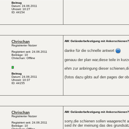
Beitrag
Datum: 24.06.2011
Uhrzeit: 10:27
ID: 44154
Chrischan
AW: Geländerbefestigung mit Ankerschienen?
Registrierter Nutzer
danke für die schnelle antwort
Registriert seit: 24.06.2011
Beiträge: 10
Chrischan: Offline
genauu der plan war,diese teile in ku
ehm zur anbringung dieser schienen,di
Beitrag
(fotos dazu gibts auf den pages der ob
Datum: 24.06.2011
Uhrzeit: 10:37
ID: 44155
Chrischan
AW: Geländerbefestigung mit Ankerschienen?
Registrierter Nutzer
sorry,die schienen sollen waagerecht 
Registriert seit: 24.06.2011
seid ihr der meinung das des grundsätz
Beiträge: 10
Chrischan: Offline