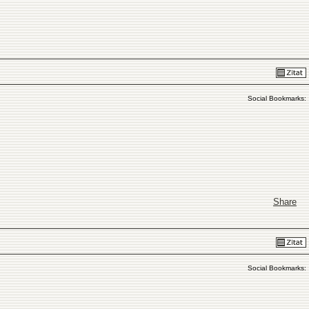
Social Bookmarks:
Share
Social Bookmarks: