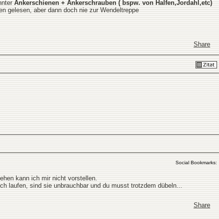
nnter
Ankerschienen + Ankerschrauben ( bspw. von Halfen,Jordahl,etc)
iten gelesen, aber dann doch nie zur Wendeltreppe
Share
Social Bookmarks:
hen kann ich mir nicht vorstellen.
lch laufen, sind sie unbrauchbar und du musst trotzdem dübeln...
Share