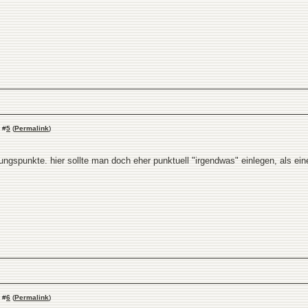
#
5
(
Permalink
)
ngspunkte. hier sollte man doch eher punktuell "irgendwas" einlegen, als ein
#
6
(
Permalink
)