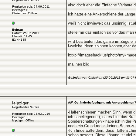
also doch eher die Einfache Variante 
Registriert seit: 24.06.2011
Beiträge: 10
Chrischan: Offline
ich hatte eine Ankerschiene der Län
weiß nicht inwieweit das unsinnig ist
Beitrag
stelle mir das einfach so vor,das man ü
Datum: 25.06.2011
Uhrzeit: 09:45
ID: 44185
wird bearbeiten das ganze im Zuge eines
i-welche Ideen spinnen können,aber d
hxxp://imageshack.us/photo/my-image
mal nen bild
Geändert von Chrischan (25.06.2011 um
11:07
U
leipziger
AW: Geländerbefestigung mit Ankerschienen?
Registrierter Nutzer
-Halfenschienen machen Sinn, wenn die 
Registriert seit: 23.03.2010
ich naheliegender), da es hier das Br
Beiträge: 30
leipziger: Offline
Sonderschaltungen - habe ich in der P
noch ein Grund mehr, keinen Beton zu
-Ich finde außerdem, dass Halfenschie
schon gesagt). Diese Lösung ist viel 