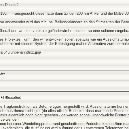
des Dübels?
ge 150mm rausgesucht,diese hätte dann 2x den 200mm Anker und die Maße 
,also angewendet wird das z.b. bei Balkongeländern an den Stirnseiten der Be
berall dort wo eine vertikale geländerstrebe existiert so eine schiene eingebr
 Projektes Turm, den wir entwickeln sollen,soetwas wie ein Aussichtsturm,diese
achte mir mit diesem System der Befestigung mal ne Alternative zum normale
s/543/unbenannthxz.jpg/
hr).
#
7
(
Permalink
)
Tragkonstruktion als Betonfertigteil hergestellt wird. Aussichtstürme können
andschutzthema nicht gibt (da alles offen). Bedenke, dass man runde Podeste
raxis eigentlich noch nicht gesehen - da werden schnell irgendwelche Brette
 verwenden.
nen bei einer Wendeltreppe mit rund geschnittenen Podesten keinen Sinn mac
zu akademisch, die Ausführung wird aufgrund der zu erwartenen Toleranzen bei