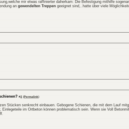
sung,welche mir etwas raffinierter daherkam: Die Befestigung mithilfe sogena
nwendung an
gewendelten Treppen
geeignet sind,..hatte über viele Möglichke
schienen?
#
2
(
Permalink
)
rzen Stücken senkrecht einbauen. Gebogene Schienen, die mit dem Lauf mitge
r, Einlegeteile im Ortbeton können problematisch sein. Wenn sie Voll Betonmi
f.