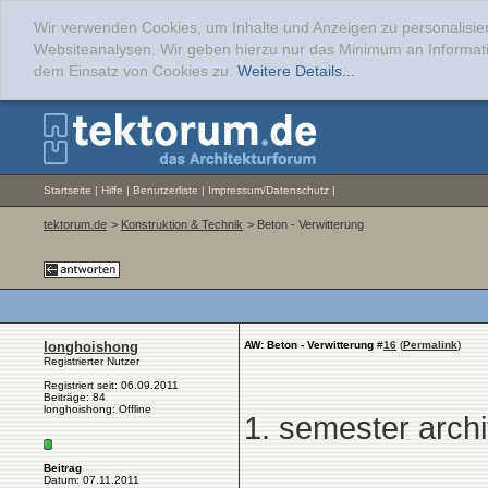
Wir verwenden Cookies, um Inhalte und Anzeigen zu personalisier
Websiteanalysen. Wir geben hierzu nur das Minimum an Informati
dem Einsatz von Cookies zu.
Weitere Details...
Startseite
|
Hilfe
|
Benutzerliste
|
Impressum/Datenschutz
|
tektorum.de
>
Konstruktion & Technik
> Beton - Verwitterung
longhoishong
AW: Beton - Verwitterung
#
16
(
Permalink
)
Registrierter Nutzer
Registriert seit: 06.09.2011
Beiträge: 84
longhoishong: Offline
1. semester archi
Beitrag
Datum: 07.11.2011