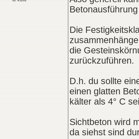
ID: 45262
Betonausführung n
Die Festigkeitskl
zusammenhängend
die Gesteinskörnu
zurückzuführen.
D.h. du sollte e
einen glatten Bet
kälter als 4° C se
Sichtbeton wird m
da siehst sind du