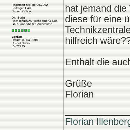
Registriert seit: 06.06.2002
hat jemand die
Beiträge: 4.439
Florian: Offline
diese für eine
Ort: Berlin
Hochschule/AG: Illenberger & Lilja
GbR / Anderhalten Architekten
Technikzentral
Beitrag
hilfreich wäre?
Datum: 08.04.2008
Uhrzeit: 16:42
ID: 27925
Enthält die au
Grüße
Florian
____________
Florian Illenber