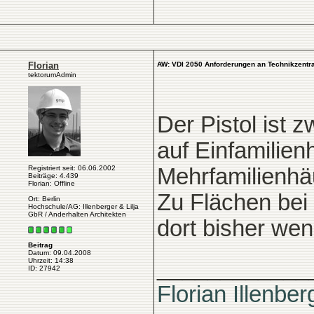
Florian
AW: VDI 2050 Anforderungen an Technikzentra
tektorumAdmin
Der Pistol ist 
auf Einfamilien
Registriert seit: 06.06.2002
Mehrfamilienhä
Beiträge: 4.439
Florian: Offline
Zu Flächen bei
Ort: Berlin
Hochschule/AG: Illenberger & Lilja
GbR / Anderhalten Architekten
dort bisher we
Beitrag
Datum: 09.04.2008
____________
Uhrzeit: 14:38
ID: 27942
Florian Illenber