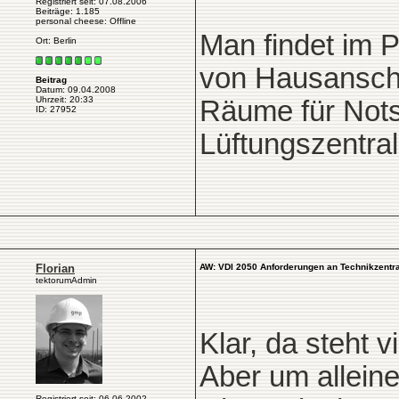
Registriert seit: 07.08.2006
Beiträge: 1.185
personal cheese: Offline
Man findet im 
Ort: Berlin
von Hausanschl
Beitrag
Datum: 09.04.2008
Uhrzeit: 20:33
Räume für Nots
ID: 27952
Lüftungszentral
Florian
AW: VDI 2050 Anforderungen an Technikzentra
tektorumAdmin
Klar, da steht vi
Aber um alleine
Registriert seit: 06.06.2002