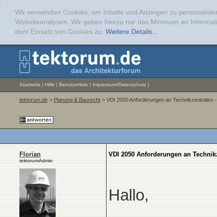
Wir verwenden Cookies, um Inhalte und Anzeigen zu personalisier
Websiteanalysen. Wir geben hierzu nur das Minimum an Informati
dem Einsatz von Cookies zu.
Weitere Details...
Startseite
|
Hilfe
|
Benutzerliste
|
Impressum/Datenschutz
|
tektorum.de
>
Planung & Baurecht
> VDI 2050 Anforderungen an Technikzentralen -
Florian
VDI 2050 Anforderungen an Technikz
tektorumAdmin
Hallo,