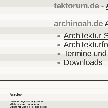
tektorum.de
-
archinoah.de
Architektur 
Architekturfo
Termine und
Downloads
Anzeige
Diese Anzeige wird registrierten
Mitgliedern nicht angezeigt.
Du kannst Dich
hier
kostenlos bei