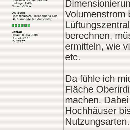
Dimensionierun
Beiträge: 4.439
Florian: Offline
Volumenstrom b
Ort: Berlin
Hochschule/AG: Illenberger & Lilja
GbR / Anderhalten Architekten
Lüftungszentr
Beitrag
berechnen, müss
Datum: 09.04.2008
Uhrzeit: 22:10
ID: 27957
ermitteln, wie 
etc.
Da fühle ich m
Fläche Oberirdi
machen. Dabei 
Hochhäuser bi
Nutzungsarten.