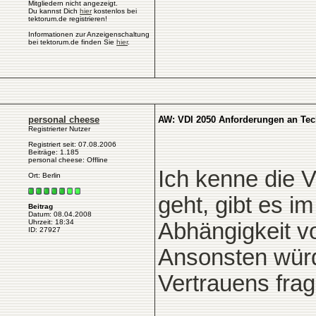
Mitgliedern nicht angezeigt.
Du kannst Dich
hier
kostenlos bei
tektorum.de registrieren!
Informationen zur Anzeigenschaltung
bei tektorum.de finden Sie
hier
.
personal cheese
AW: VDI 2050 Anforderungen an Tech
Registrierter Nutzer
Registriert seit: 07.08.2006
Beiträge: 1.185
personal cheese: Offline
Ich kenne die V
Ort: Berlin
geht, gibt es i
Beitrag
Datum: 08.04.2008
Uhrzeit: 18:34
Abhängigkeit v
ID: 27927
Ansonsten würd
Vertrauens fr