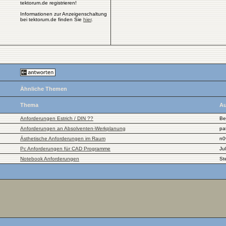
tektorum.de registrieren!
Informationen zur Anzeigenschaltung
bei tektorum.de finden Sie
hier
.
Ähnliche Themen
Thema
Au
Anforderungen Estrich / DIN ??
Be
Anforderungen an Absolventen-Werkplanung
pa
Ästhetische Anforderungen im Raum
n0
Pc Anforderungen für CAD Programme
Ju
Notebook Anforderungen
St