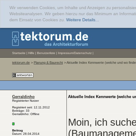
Wir verwenden Cookies, um Inhalte und Anzeigen zu personalisier
Websiteanalysen. Wir geben hierzu nur das Minimum an Informati
dem Einsatz von Cookies zu.
Weitere Details...
Startseite
|
Hilfe
|
Benutzerliste
|
Impressum/Datenschutz
|
tektorum.de
>
Planung & Baurecht
> Aktuelle Index Kennwerte (welche und wo finde
Gerraldinho
Aktuelle Index Kennwerte (welche u
Registrierter Nutzer
Registriert seit: 12.11.2012
Beiträge: 33
Gerraldinho: Offline
Moin, ich such
(Baumanageme
Beitrag
Datum: 28.04.2014