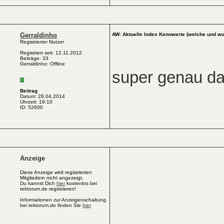
Gerraldinho
AW: Aktuelle Index Kennwerte (welche und wo
Registrierter Nutzer
Registriert seit: 12.11.2012
Beiträge: 33
Gerraldinho: Offline
super genau da
Beitrag
Datum: 28.04.2014
Uhrzeit: 19:10
ID: 52600
Anzeige
Diese Anzeige wird registrierten
Mitgliedern nicht angezeigt.
Du kannst Dich
hier
kostenlos bei
tektorum.de registrieren!
Informationen zur Anzeigenschaltung
bei tektorum.de finden Sie
hier
.