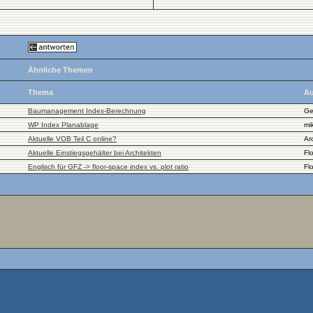
Ähnliche Themen
Thema
Au
Baumanagement Index-Berechnung
Ge
WP Index Planablage
mi
Aktuelle VOB Teil C online?
Ar
Aktuelle Einstiegsgehälter bei Architekten
Fl
Englisch für GFZ -> floor-space index vs. plot ratio
Fl