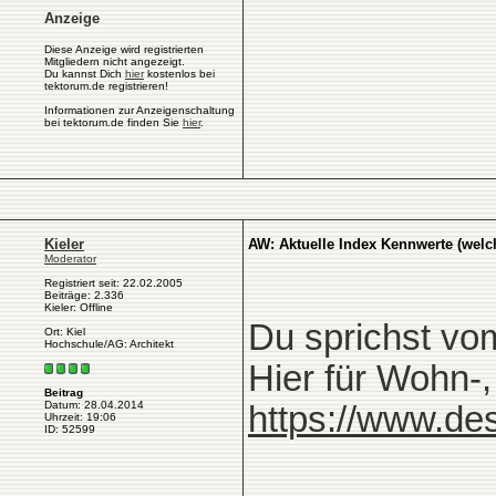
Anzeige
Diese Anzeige wird registrierten
Mitgliedern nicht angezeigt.
Du kannst Dich
hier
kostenlos bei
tektorum.de registrieren!
Informationen zur Anzeigenschaltung
bei tektorum.de finden Sie
hier
.
Kieler
AW: Aktuelle Index Kennwerte (welc
Moderator
Registriert seit: 22.02.2005
Beiträge: 2.336
Kieler: Offline
Du sprichst vo
Ort: Kiel
Hochschule/AG: Architekt
Hier für Wohn-
Beitrag
Datum: 28.04.2014
https://www.de
Uhrzeit: 19:06
ID: 52599