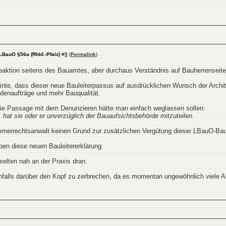
LBauO §56a (Rhld.-Pfalz)
#
5
(
Permalink
)
eaktion seitens des Bauamtes, aber durchaus Verständnis auf Bauherrenseite
nte, dass dieser neue Bauleiterpassus auf ausdrücklichen Wunsch der Arc
denaufträge und mehr Bauqualität.
 die Passage mit dem Denunzieren hätte man einfach weglassen sollen:
 hat sie oder er unverzüglich der Bauaufsichtsbehörde mitzuteilen.
rrechtsanwalt keinen Grund zur zusätzlichen Vergütung dieser LBauO-Baulei
en diese neuen Bauleitererklärung.
 selten nah an der Praxis dran.
enfalls darüber den Kopf zu zerbrechen, da es momentan ungewöhnlich viele 