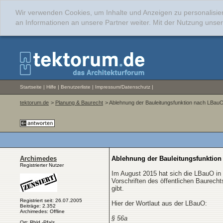
Wir verwenden Cookies, um Inhalte und Anzeigen zu personalisie
an Informationen an unsere Partner weiter. Mit der Nutzung uns
Startseite
|
Hilfe
|
Benutzerliste
|
Impressum/Datenschutz
|
tektorum.de
>
Planung & Baurecht
> Ablehnung der Bauleitungsfunktion nach LBauO
Archimedes
Ablehnung der Bauleitungsfunktion 
Registrierter Nutzer
Im August 2015 hat sich die LBauO in 
Vorschriften des öffentlichen Baurec
gibt.
Registriert seit: 26.07.2005
Hier der Wortlaut aus der LBauO:
Beiträge: 2.352
Archimedes: Offline
§ 56a
Ort: Rhld.-Pfalz