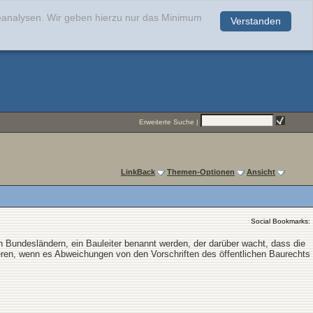
teanalysen. Wir geben hierzu nur das Minimum
Verstanden
.
Erweiterte Suche
|
LinkBack
Themen-Optionen
Ansicht
Social Bookmarks:
n Bundesländern, ein Bauleiter benannt werden, der darüber wacht, dass die
eren, wenn es Abweichungen von den Vorschriften des öffentlichen Baurechts