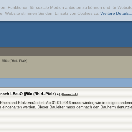
ren, Funktionen für soziale Medien anbieten zu können und für Websi
erer Website stimmen Sie dem Einsatz von Cookies zu.
Weitere Details..
 §56a (Rhld.-Pfalz)
nach LBauO §56a (Rhld.-Pfalz)
#
1
(
Permalink
)
Rheinland-Pfalz verändert. Ab 01.01.2016 muss wieder, wie in einigen andere
hts eingehalten werden. Dieser Bauleiter muss demnach den Bauherrn denunzi