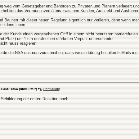
ung weg vom Gesetzgeber und Behörden zu Privaten und Planern verlagert und
 erheblich das Vertrauensverhältnis zwischen Kunden, Architekt und Ausführe
nd Bauherr mit dieser neuen Regelung eigentlich nur verlieren, denn wenn m
meldens leben.
se der Kunde einen vorgesehenen Griff in einem nicht benutzten barrierefrei
d-Pfalz) um 1 cm durch einen stärkeren Verputz unterschreitet.
icht muss reagieren.
rde die NSA uns nun vorschreiben, dass wir sie künftig bei allen E-Mails i
LBauO §56a (Rhld.-Pfalz)
#
4
(
Permalink
)
ne Schilderung der ersten Reaktion nach