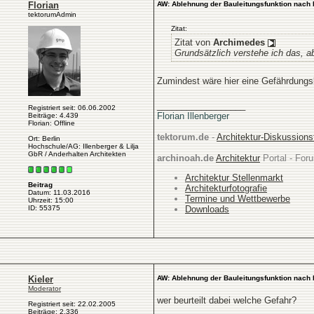
Florian
AW: Ablehnung der Bauleitungsfunktion nach 
tektorumAdmin
Zitat:
Zitat von
Archimedes
Grundsätzlich verstehe ich das, 
Zumindest wäre hier eine Gefährdungsb
__________________
Registriert seit: 06.06.2002
Florian Illenberger
Beiträge: 4.439
Florian: Offline
tektorum.de
-
Architektur-Diskussion
Ort: Berlin
Hochschule/AG: Illenberger & Lilja
GbR / Anderhalten Architekten
archinoah.de
Architektur
Portal - Foru
Architektur Stellenmarkt
Beitrag
Architekturfotografie
Datum: 11.03.2016
Termine und Wettbewerbe
Uhrzeit: 15:00
Downloads
ID: 55375
Kieler
AW: Ablehnung der Bauleitungsfunktion nach 
Moderator
wer beurteilt dabei welche Gefahr?
Registriert seit: 22.02.2005
Beiträge: 2.336