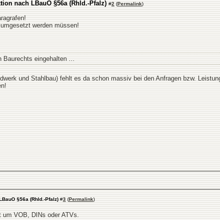
ion nach LBauO §56a (Rhld.-Pfalz)
#
2
(
Permalink
)
ragrafen!
% umgesetzt werden müssen!
en Baurechts eingehalten ...
dwerk und Stahlbau) fehlt es da schon massiv bei den Anfragen bzw. Leistun
en!
LBauO §56a (Rhld.-Pfalz)
#
3
(
Permalink
)
ht um VOB, DINs oder ATVs.