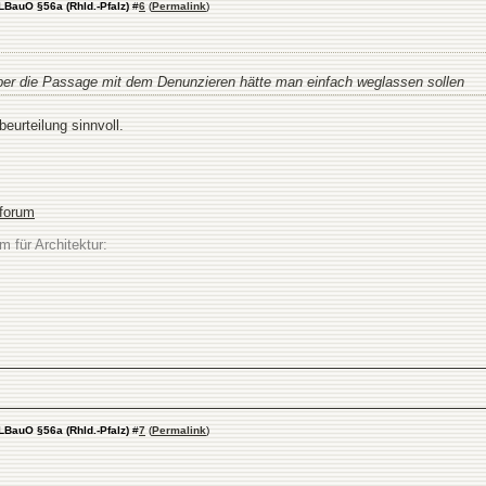
LBauO §56a (Rhld.-Pfalz)
#
6
(
Permalink
)
aber die Passage mit dem Denunzieren hätte man einfach weglassen sollen
eurteilung sinnvoll.
sforum
m für Architektur:
LBauO §56a (Rhld.-Pfalz)
#
7
(
Permalink
)