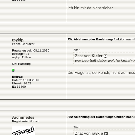
Ich bin mir da nicht sicher.
raykip
AW: Ablehnung der Bauleitungsfunktion nach 
ehem. Benutzer
Zitat:
Registriert seit: 08.11.2015
Beiträge: 21
Zitat von
Kieler
raykip: Offline
wer beurteilt dabei welche Gefahr?
Ort: Hamburg
Die Frage ist, denke ich, nicht zu miss
Beitrag
Datum: 16.03.2016
Uhrzeit: 16:22
ID: 55400
Archimedes
AW: Ablehnung der Bauleitungsfunktion nach 
Registrierter Nutzer
Zitat:
Zitat von
raykip