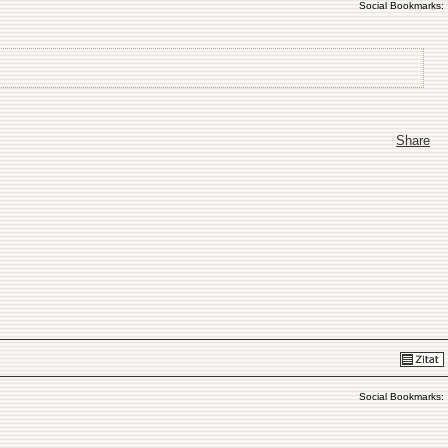
Social Bookmarks:
Share
Social Bookmarks: