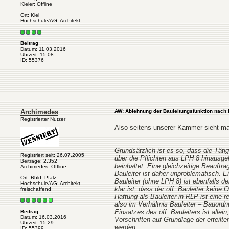
Kieler: Offline
Ort: Kiel
Hochschule/AG: Architekt
Beitrag
Datum: 11.03.2016
Uhrzeit: 15:08
ID: 55376
Archimedes
AW: Ablehnung der Bauleitungsfunktion nach 
Registrierter Nutzer
Also seitens unserer Kammer sieht ma
Grundsätzlich ist es so, dass die Täti
Registriert seit: 26.07.2005
über die Pflichten aus LPH 8 hinausge
Beiträge: 2.352
beinhaltet. Eine gleichzeitige Beauftra
Archimedes: Offline
Bauleiter ist daher unproblematisch. E
Ort: Rhld.-Pfalz
Bauleiter (ohne LPH 8) ist ebenfalls 
Hochschule/AG: Architekt
klar ist, dass der öff. Bauleiter keine
freischaffend
Haftung als Bauleiter in RLP ist eine rei
also im Verhältnis Bauleiter – Bauord
Einsatzes des öff. Bauleiters ist allein
Beitrag
Datum: 16.03.2016
Vorschriften auf Grundlage der erteil
Uhrzeit: 15:29
werden.
ID: 55399