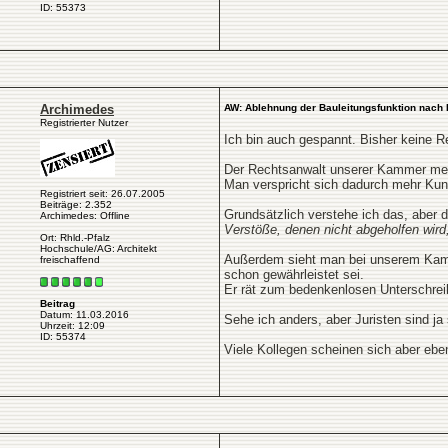
ID: 55373
Archimedes
AW: Ablehnung der Bauleitungsfunktion nach 
Registrierter Nutzer
Ich bin auch gespannt. Bisher keine R
Der Rechtsanwalt unserer Kammer mei
Man verspricht sich dadurch mehr Kun
Registriert seit: 26.07.2005
Beiträge: 2.352
Grundsätzlich verstehe ich das, aber
Archimedes: Offline
Verstöße, denen nicht abgeholfen wird,
Ort: Rhld.-Pfalz
Hochschule/AG: Architekt
Außerdem sieht man bei unserem Kamme
freischaffend
schon gewährleistet sei.
Er rät zum bedenkenlosen Unterschreib
Beitrag
Datum: 11.03.2016
Sehe ich anders, aber Juristen sind ja
Uhrzeit: 12:09
ID: 55374
Viele Kollegen scheinen sich aber eb