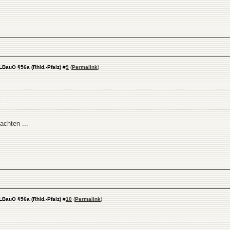
LBauO §56a (Rhld.-Pfalz)
#
9
(
Permalink
)
achten ...
LBauO §56a (Rhld.-Pfalz)
#
10
(
Permalink
)