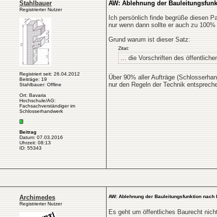
Stahlbauer
AW: Ablehnung der Bauleitungsfunkt
Registrierter Nutzer
Ich persönlich finde begrüße diesen Pa
nur wenn dann sollte er auch zu 100
Grund warum ist dieser Satz:
Zitat:
... die Vorschriften des öffentlich
Registriert seit: 26.04.2012
Über 90% aller Aufträge (Schlosserhan
Beiträge: 19
nur den Regeln der Technik entsprech
Stahlbauer: Offline
Ort: Bavaria
Hochschule/AG:
Fachsachverständiger im
Schlosserhandwerk
Beitrag
Datum: 07.03.2016
Uhrzeit: 08:13
ID: 55343
Archimedes
AW: Ablehnung der Bauleitungsfunktion nach 
Registrierter Nutzer
Es geht um öffentliches Baurecht nic