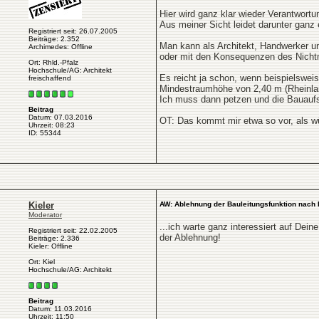
Hier wird ganz klar wieder Verantwort
Aus meiner Sicht leidet darunter ganz
Registriert seit: 26.07.2005
Beiträge: 2.352
Man kann als Architekt, Handwerker u
Archimedes: Offline
oder mit den Konsequenzen des Nicht
Ort: Rhld.-Pfalz
Hochschule/AG: Architekt
Es reicht ja schon, wenn beispielswei
freischaffend
Mindestraumhöhe von 2,40 m (Rheinlan
Ich muss dann petzen und die Bauaufs
Beitrag
Datum: 07.03.2016
OT: Das kommt mir etwa so vor, als wü
Uhrzeit: 08:23
ID: 55344
Kieler
AW: Ablehnung der Bauleitungsfunktion nach 
Moderator
...ich warte ganz interessiert auf Dei
Registriert seit: 22.02.2005
der Ablehnung!
Beiträge: 2.336
Kieler: Offline
Ort: Kiel
Hochschule/AG: Architekt
Beitrag
Datum: 11.03.2016
Uhrzeit: 11:50