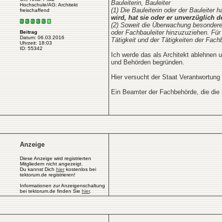
Bauleiterin, Bauleiter
Hochschule/AG: Architekt
(1) Die Bauleiterin oder der Bauleite
freischaffend
wird, hat sie oder er unverzüglich 
(2) Soweit die Überwachung besondere 
oder Fachbauleiter hinzuzuziehen. Für 
Beitrag
Datum: 06.03.2016
Tätigkeit und der Tätigkeiten der Fach
Uhrzeit: 18:03
ID: 55342
Ich werde das als Architekt ablehnen 
und Behörden begründen.
Hier versucht der Staat Verantwortung
Ein Beamter der Fachbehörde, die die 
Anzeige
Diese Anzeige wird registrierten
Mitgliedern nicht angezeigt.
Du kannst Dich
hier
kostenlos bei
tektorum.de registrieren!
Informationen zur Anzeigenschaltung
bei tektorum.de finden Sie
hier
.