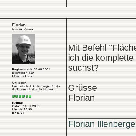
Florian
tektorumAdmin
Mit Befehl "Fläc
ich die komplette
suchst?
Registriert seit: 06.06.2002
Beiträge: 4.439
Florian: Offline
Ort: Berlin
Grüsse
Hochschule/AG: Illenberger & Lilja
GbR / Anderhalten Architekten
Florian
Beitrag
Datum: 10.01.2005
Uhrzeit: 19:50
______________
ID: 6271
Florian Illenberge