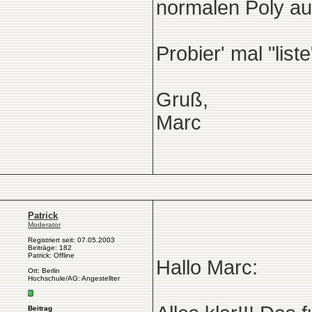
normalen Poly aus
Probier' mal "lis
Gruß,
Marc
Patrick
Moderator
Registriert seit: 07.05.2003
Beiträge: 182
Patrick: Offline
Hallo Marc:
Ort: Berlin
Hochschule/AG: Angestellter
Beitrag