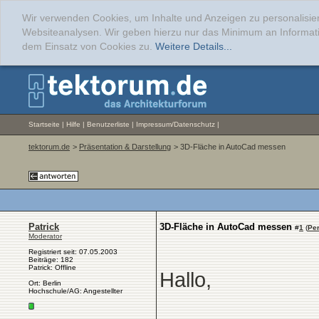
Wir verwenden Cookies, um Inhalte und Anzeigen zu personalisier
Websiteanalysen. Wir geben hierzu nur das Minimum an Informati
dem Einsatz von Cookies zu.
Weitere Details...
Startseite
|
Hilfe
|
Benutzerliste
|
Impressum/Datenschutz
|
tektorum.de
>
Präsentation & Darstellung
> 3D-Fläche in AutoCad messen
Patrick
3D-Fläche in AutoCad messen
#
1
(
Pe
Moderator
Registriert seit: 07.05.2003
Beiträge: 182
Patrick: Offline
Hallo,
Ort: Berlin
Hochschule/AG: Angestellter