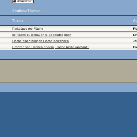
Ähnliche Themen
Thema
Au
Parkplätze pro Fläche
Fl
m² Fläche zu Bebauen lt. Bebauungsplan
Ki
Fläche einer farbigen Fläche berechnen
Ja
Grenzen von Flächen ändern, Fläche bleibt konstant?
Pa