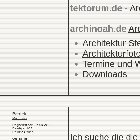
tektorum.de
-
Ar
archinoah.de
Ar
Architektur St
Architekturfot
Termine und 
Downloads
Patrick
Moderator
Registriert seit: 07.05.2003
Beiträge: 182
Patrick: Offline
Ich suche die die
Ort: Berlin