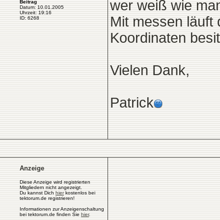
wer weiß wie man
Beitrag
Datum: 10.01.2005
Uhrzeit: 19:16
Mit messen läuft 
ID: 6268
Koordinaten besit
Vielen Dank,
Patrick
Anzeige
Diese Anzeige wird registrierten
Mitgliedern nicht angezeigt.
Du kannst Dich
hier
kostenlos bei
tektorum.de registrieren!
Informationen zur Anzeigenschaltung
bei tektorum.de finden Sie
hier
.