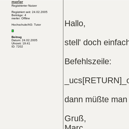
merler
Registrierter Nutzer
Registriert seit: 24.02.2005
Beiträge: 4
merler: Offline
Hallo,
Hochschule/AG: Tutor
Beitrag
stell' doch einfa
Datum: 24.02.2005
Uhrzeit: 19:41
ID: 7202
Befehlszeile:
_ucs[RETURN]_
dann müßte man
Gruß,
Marc