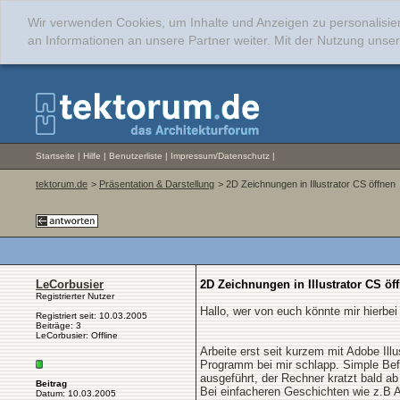
Wir verwenden Cookies, um Inhalte und Anzeigen zu personalisie
an Informationen an unsere Partner weiter. Mit der Nutzung uns
Startseite
|
Hilfe
|
Benutzerliste
|
Impressum/Datenschutz
|
tektorum.de
>
Präsentation & Darstellung
> 2D Zeichnungen in Illustrator CS öffnen
LeCorbusier
2D Zeichnungen in Illustrator CS öf
Registrierter Nutzer
Hallo, wer von euch könnte mir hierbei 
Registriert seit: 10.03.2005
Beiträge: 3
LeCorbusier: Offline
Arbeite erst seit kurzem mit Adobe Il
Programm bei mir schlapp. Simple Bef
ausgeführt, der Rechner kratzt bald a
Beitrag
Bei einfacheren Geschichten wie z.B An
Datum: 10.03.2005