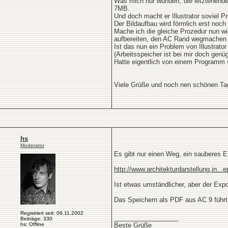
Was mich nur wundert, die letztenende
7MB.
Und doch macht er Illustrator soviel P
Der Bildaufbau wird förmlich erst noch
Mache ich die gleiche Prozedur nun wie
aufbereiten, den AC Rand wegmachen et
Ist das nun ein Problem von Illustrato
(Arbeitsspeicher ist bei mir doch gen
Hatte eigentlich von einem Programm 
Viele Grüße und noch nen schönen Ta
hs
Moderator
Es gibt nur einen Weg, ein sauberes 
http://www.architekturdarstellung.in...
Ist etwas umständlicher, aber der Exp
Das Speichern als PDF aus AC 9 führt 
Registriert seit: 06.11.2002
__________________
Beiträge: 330
hs: Offline
Beste Grüße