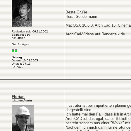
__________________
Beste Grüße
Horst Sondermann
MacOSX 10.6.8, ArchiCad 15, Cinema
Registriert seit: 06.11.2002
ArchiCad-Videos auf Rendertalk.de
Beiträge: 330
hs: Offline
Ort: Stuttgart
Beitrag
Datum: 10.03.2005
Uhrzeit: 07:13
ID: 7428
Florian
tektorumAdmin
Illustrator ist bei importierten pläne
dargestellt sind.
Ich hatte mal den Fall, dass ich in Ar
ArchiCAD ist das egal, da es Bibliothe
besteht sondern aus einer "Wolke" mit
Nachdem ich mich dann für ne Stunde h