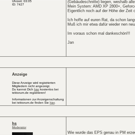
Uhrzeit: 03:05
(Gebäudeschnitte) liegen, weshalb alles
ID: 7427
Mein System: AMD XP 2800+, Gefor
Eigentlich noch auf der Höhe der Zeit 
Ich hoffe auf euren Rat, da schon la
Muß ich mir etwa dafür wieder nen ne
Im voraus schon mal dankeschön!!!
Jan
Anzeige
Diese Anzeige wird registrierten
Mitgliedern nicht angezeigt.
Du kannst Dich
hier
kostenlos bei
tektorum.de registrieren!
Informationen zur Anzeigenschaltung
bei tektorum.de finden Sie
hier
.
hs
Moderator
Wie wurde das EPS genau in PM erze