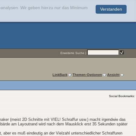
teanalysen. Wir geben hierzu nur das Minimum
Verstanden
.
Erweiterte Suche
|
LinkBack
Themen-Optionen
Ansicht
Social Bookmarks:
aker (meist 2D Schnitte mit VIEL! Schraffur usw.) macht irgendwie das
hgebärde am Layoutrand wird nach dem Mausklick erst 35 Sekunden später
, aber es muß eindeutig an der Vielzahl unterschiedlicher Schraffuren