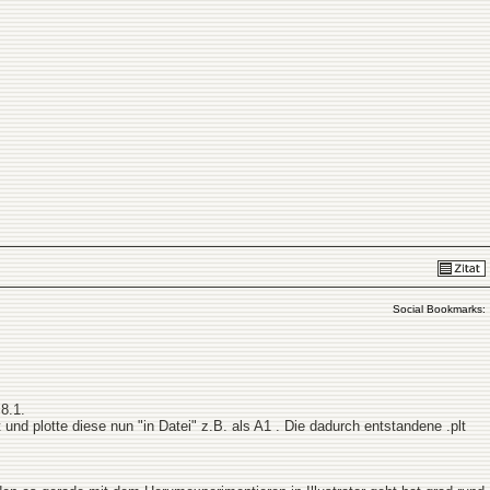
Social Bookmarks:
8.1.
und plotte diese nun "in Datei" z.B. als A1 . Die dadurch entstandene .plt