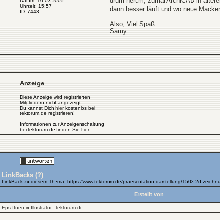
drum herum, zumal ArchiCAD in älteren
Datum: 10.03.2005
Uhrzeit: 15:57
dann besser läuft und wo neue Macken 
ID: 7443
Also, Viel Spaß.
Samy
Anzeige
Diese Anzeige wird registrierten
Mitgliedern nicht angezeigt.
Du kannst Dich
hier
kostenlos bei
tektorum.de registrieren!
Informationen zur Anzeigenschaltung
bei tektorum.de finden Sie
hier
.
LinkBacks (
?
)
LinkBack zu diesem Thema: https://www.tektorum.de/praesentation-darstellung/1503-2d-zeichnung
Erstellt von
Eps ffnen in Illustrator - tektorum.de