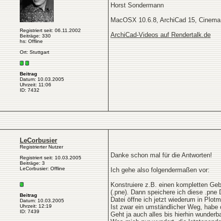
Horst Sondermann
MacOSX 10.6.8, ArchiCad 15, Cinema
Registriert seit: 06.11.2002
ArchiCad-Videos auf Rendertalk.de
Beiträge: 330
hs: Offline
Ort: Stuttgart
Beitrag
Datum: 10.03.2005
Uhrzeit: 11:06
ID: 7432
LeCorbusier
Registrierter Nutzer
Danke schon mal für die Antworten!
Registriert seit: 10.03.2005
Beiträge: 3
LeCorbusier: Offline
Ich gehe also folgendermaßen vor:
Konstruiere z.B. einen kompletten Geb
(.pne). Dann speichere ich diese .pne 
Beitrag
Datei öffne ich jetzt wiederum in Plotm
Datum: 10.03.2005
Uhrzeit: 12:19
Ist zwar ein umständlicher Weg, habe 
ID: 7439
Geht ja auch alles bis hierhin wunderba