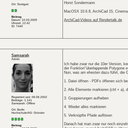
Horst Sondermann
Ort: Stuttgart
MacOSX 10.6.8, ArchiCad 15, Cinema
Beitrag
ArchiCad-Videos auf Rendertalk.de
Datum: 10.03.2005
Uhrzeit: 12:42
ID: 7440
Samsarah
Admin
Ich habe zwar nur die 10er Version, k
der Funktion"überlappende Polygone en
Nun, was am ehesten dazu führt, die G
1. Datei öffnen - PDFs öffenen sich be
2. Alle Elemente markieren (ctrl + a),
Registriert seit: 08.06.2002
3. Gruppierungen aufheben
Beiträge: 1.141
Samsarah: Offline
4. Wieder alles markieren
Ort: Berlin
Hochschule/AG: Gründer
5. Verknüpfte Pfade auflösen
Danach hat man zwar nur noch einzelne
Beitrag