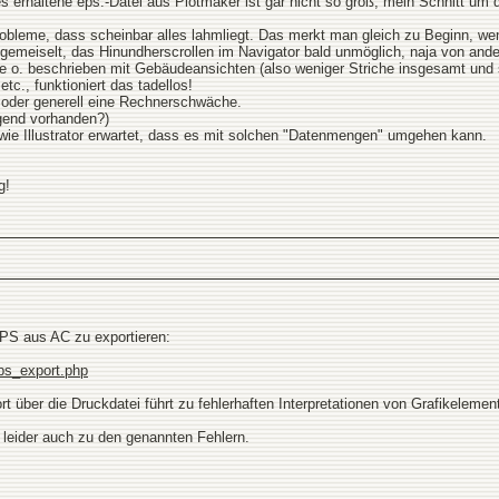
s erhaltene eps.-Datei aus Plotmaker ist gar nicht so groß, mein Schnitt um 
robleme, dass scheinbar alles lahmliegt. Das merkt man gleich zu Beginn, wenn 
 gemeiselt, das Hinundherscrollen im Navigator bald unmöglich, naja von ander
 o. beschrieben mit Gebäudeansichten (also weniger Striche insgesamt und so)
c., funktioniert das tadellos!
r oder generell eine Rechnerschwäche.
ügend vorhanden?)
wie Illustrator erwartet, dass es mit solchen "Datenmengen" umgehen kann.
g!
EPS aus AC zu exportieren:
eps_export.php
ort über die Druckdatei führt zu fehlerhaften Interpretationen von Grafikele
leider auch zu den genannten Fehlern.