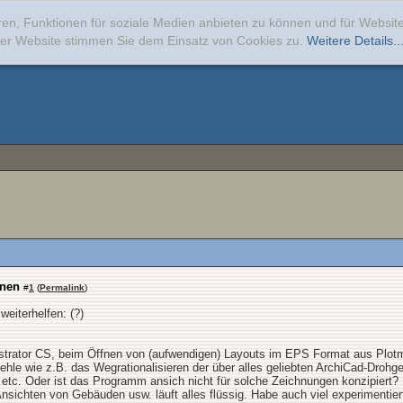
ren, Funktionen für soziale Medien anbieten zu können und für Websi
erer Website stimmen Sie dem Einsatz von Cookies zu.
Weitere Details..
fnen
#
1
(
Permalink
)
weiterhelfen: (?)
lustrator CS, beim Öffnen von (aufwendigen) Layouts im EPS Format aus Plotm
ehle wie z.B. das Wegrationalisieren der über alles geliebten ArchiCad-Dro
b etc. Oder ist das Programm ansich nicht für solche Zeichnungen konzipiert?
sichten von Gebäuden usw. läuft alles flüssig. Habe auch viel experimentiert