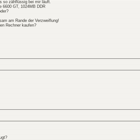
 so zähflüssig bei mir läuft.
ce 6600 GT, 1024MB DDR
oder?
ngsam am Rande der Verzweiflung!
uen Rechner kaufen?
ugt?