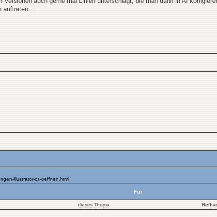
 Versionen auch gerne mal Linien unterschlägt, die man dann in AI korrigiere
auftreten...
en-illustrator-cs-oeffnen.html
Für
dieses Thema
Refba