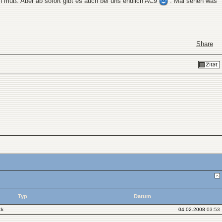
n muß. Aber ab sofort gibt es auch bei uns endlich AC9
. Mal sehen was
Share
Typ
Datum
ck
04.02.2008
03:53