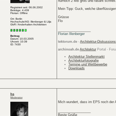
nurnoch 2 MB groß und rasant schnell.
Registriert seit: 06.06.2002
Mein Tipp: Guck, welche überflüssig
Beiträge: 4.439
Florian: Offline
Grüsse
Ort: Berlin
Flo
Hochschule/AG: Illenberger & Lilja
GbR / Anderhalten Architekten
__________________
Florian Illenberger
Beitrag
Datum: 10.03.2005
tektorum.de
-
Architektur-Diskussion
Uhrzeit: 10:39
ID: 7430
archinoah.de
Architektur
Portal - Foru
Architektur Stellenmarkt
Architekturfotografie
Termine und Wettbewerbe
Downloads
hs
Moderator
Mich wundert, dass im EPS noch der A
__________________
Beste Grüße