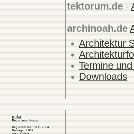
tektorum.de
-
archinoah.de
Architektur 
Architekturfo
Termine und
Downloads
mika
Registrierter Nutzer
Registriert seit: 13.11.2004
Beiträge: 1.832
mika: Offline