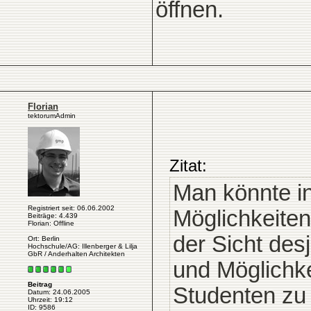
öffnen.
Florian
tektorumAdmin
Zitat:
Man könnte in
Registriert seit: 06.06.2002
Möglichkeiten
Beiträge: 4.439
Florian: Offline
der Sicht de
Ort: Berlin
Hochschule/AG: Illenberger & Lilja
GbR / Anderhalten Architekten
und Möglichk
Beitrag
Studenten zu 
Datum: 24.06.2005
Uhrzeit: 19:12
ID: 9586