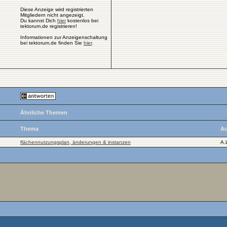
Diese Anzeige wird registrierten
Mitgliedern nicht angezeigt.
Du kannst Dich
hier
kostenlos bei
tektorum.de registrieren!
Informationen zur Anzeigenschaltung
bei tektorum.de finden Sie
hier
.
Ähnliche Themen
Thema
Au
flächennutzungsplan, änderungen & instanzen
A.L