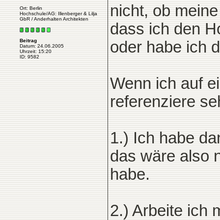
nicht, ob mein
Ort: Berlin
Hochschule/AG: Illenberger & Lilja
GbR / Anderhalten Architekten
dass ich den Ho
Beitrag
oder habe ich 
Datum: 24.06.2005
Uhrzeit: 15:20
ID: 9582
Wenn ich auf e
referenziere se
1.) Ich habe d
das wäre also n
habe.
2.) Arbeite ich