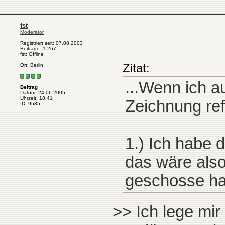
fst
Moderator
Registriert seit: 07.08.2003
Beiträge: 1.267
fst: Offline
Zitat:
Ort: Berlin
...Wenn ich a
Beitrag
Datum: 24.06.2005
Uhrzeit: 18:41
Zeichnung ref
ID: 9585
1.) Ich habe 
das wäre also
geschosse ha
>> Ich lege mi