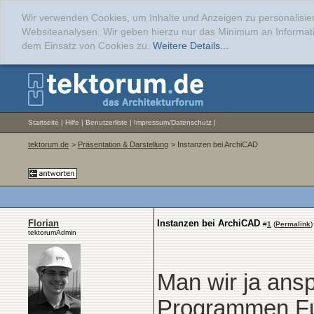
Wir verwenden Cookies, um Inhalte und Anzeigen zu personalisier
Websiteanalysen. Wir geben hierzu nur das Minimum an Informati
dem Einsatz von Cookies zu.
Weitere Details...
Startseite
|
Hilfe
|
Benutzerliste
|
Impressum/Datenschutz
|
tektorum.de
>
Präsentation & Darstellung
> Instanzen bei ArchiCAD
Florian
Instanzen bei ArchiCAD
#
1
(
Permalink
)
tektorumAdmin
Man wir ja anspr
Programmen Fun