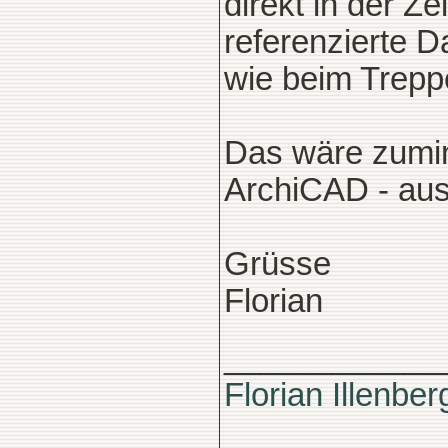
direkt in der Z
referenzierte Da
wie beim Treppe
Das wäre zumin
ArchiCAD - aus
Grüsse
Florian
____________
Florian Illenber