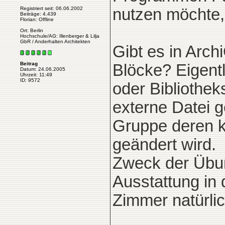
Registriert seit: 06.06.2002
nutzen möchte,
Beiträge: 4.439
Florian: Offline
Ort: Berlin
Hochschule/AG: Illenberger & Lilja
GbR / Anderhalten Architekten
Gibt es in Arch
Beitrag
Blöcke? Eigentl
Datum: 24.06.2005
Uhrzeit: 11:49
ID: 9572
oder Bibliothek
externe Datei 
Gruppe deren k
geändert wird.
Zweck der Übun
Ausstattung in 
Zimmer natürlic