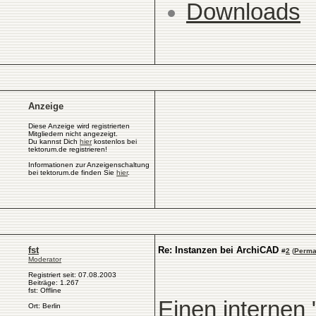
Downloads
Anzeige
Diese Anzeige wird registrierten
Mitgliedern nicht angezeigt.
Du kannst Dich
hier
kostenlos bei
tektorum.de registrieren!
Informationen zur Anzeigenschaltung
bei tektorum.de finden Sie
hier
.
fst
Re: Instanzen bei ArchiCAD
#
2
(
Perma
Moderator
Registriert seit: 07.08.2003
Beiträge: 1.267
fst: Offline
Einen internen 
Ort: Berlin