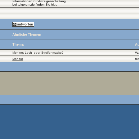
Informationen zur Anzeigenschaltung
bei tektorum.de finden Sie
hier
.
Ähnliche Themen
Thema
Au
Monitor: Loch- oder Streifenmaske?
Va
Monitor
dk