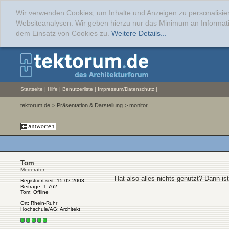
Wir verwenden Cookies, um Inhalte und Anzeigen zu personalisier
Websiteanalysen. Wir geben hierzu nur das Minimum an Informati
dem Einsatz von Cookies zu.
Weitere Details...
Startseite
|
Hilfe
|
Benutzerliste
|
Impressum/Datenschutz
|
tektorum.de
>
Präsentation & Darstellung
> monitor
Tom
Moderator
Hat also alles nichts genutzt? Dann i
Registriert seit: 15.02.2003
Beiträge: 1.762
Tom: Offline
Ort: Rhein-Ruhr
Hochschule/AG: Architekt