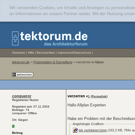
Wir verwenden Cookies, um Inhalte und Anzeigen zu personalisie
an Informationen an unsere Partner weiter. Mit der Nutzung uns
Startseite
|
Hilfe
|
Benutzerliste
|
Impressum/Datenschutz
|
tektorum.de
>
Präsentation & Darstellung
> verzerren in Allplan
conqueror
verzerren
#
1
(
Permalink
)
Registrierter Nutzer
Hallo Allplan Experten
Registriert seit: 07.11.2004
Beiträge: 74
conqueror: Offline
Habe ein Problem mit der Beschreibun
Ort: Siegen
Angehängte Grafiken
tek verkleinert.bmp
(162,2 KB, 784x au
Beitrag