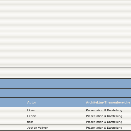
Autor
Architektur-Themenbereiche
Florian
Präsentation & Darstellung
Leonie
Präsentation & Darstellung
flash
Präsentation & Darstellung
Jochen Vollmer
Präsentation & Darstellung