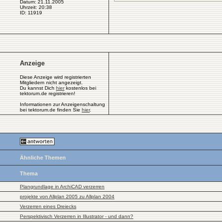
Datum: 21.11.2005
Uhrzeit: 20:38
ID: 11919
Anzeige
Diese Anzeige wird registrierten
Mitgliedern nicht angezeigt.
Du kannst Dich
hier
kostenlos bei
tektorum.de registrieren!
Informationen zur Anzeigenschaltung
bei tektorum.de finden Sie
hier
.
Ähnliche Themen
Thema
Plangrundlage in ArchiCAD verzerren
projekte von Allplan 2005 zu Allplan 2004
Verzerren eines Dreiecks
Perspektivisch Verzerren in Illustrator - und dann?