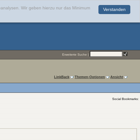
teanalysen. Wir geben hierzu nur das Minimum
Verstanden
.
Erweiterte Suche
|
LinkBack
Themen-Optionen
Ansicht
Social Bookmarks: