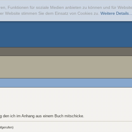
ren, Funktionen für soziale Medien anbieten zu können und für Websi
erer Website stimmen Sie dem Einsatz von Cookies zu.
Weitere Details..
g den ich im Anhang aus einem Buch mitschicke.
fgerufen)