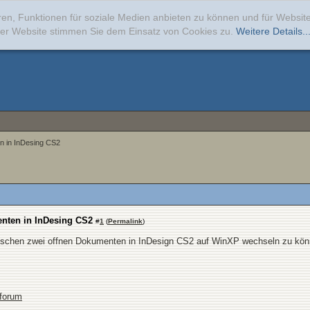
ren, Funktionen für soziale Medien anbieten zu können und für Websi
erer Website stimmen Sie dem Einsatz von Cookies zu.
Weitere Details..
n in InDesing CS2
nten in InDesing CS2
#
1
(
Permalink
)
schen zwei offnen Dokumenten in InDesign CS2 auf WinXP wechseln zu könn
sforum