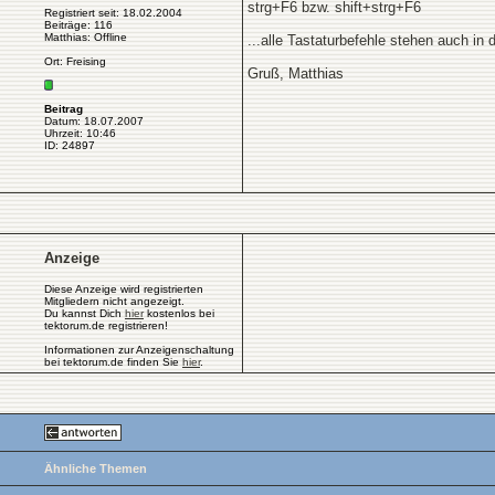
strg+F6 bzw. shift+strg+F6
Registriert seit: 18.02.2004
Beiträge: 116
Matthias: Offline
...alle Tastaturbefehle stehen auch in d
Ort: Freising
Gruß, Matthias
Beitrag
Datum: 18.07.2007
Uhrzeit: 10:46
ID: 24897
Anzeige
Diese Anzeige wird registrierten
Mitgliedern nicht angezeigt.
Du kannst Dich
hier
kostenlos bei
tektorum.de registrieren!
Informationen zur Anzeigenschaltung
bei tektorum.de finden Sie
hier
.
Ähnliche Themen