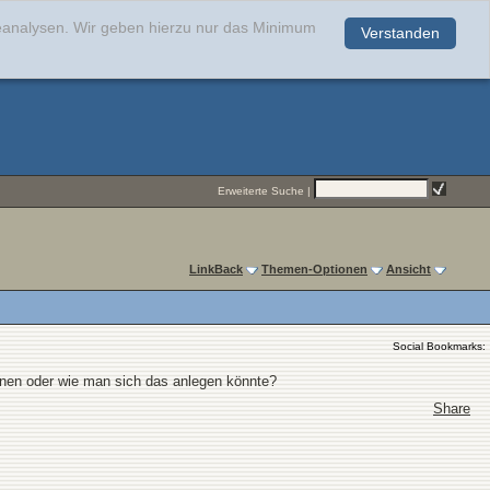
teanalysen. Wir geben hierzu nur das Minimum
Verstanden
.
Erweiterte Suche
|
LinkBack
Themen-Optionen
Ansicht
Social Bookmarks:
en oder wie man sich das anlegen könnte?
Share