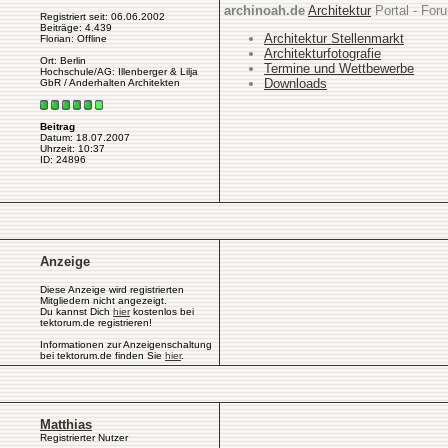
archinoah.de
Architektur
Portal - Foru
Registriert seit: 06.06.2002
Beiträge: 4.439
Architektur Stellenmarkt
Florian: Offline
Architekturfotografie
Ort: Berlin
Termine und Wettbewerbe
Hochschule/AG: Illenberger & Lilja
Downloads
GbR / Anderhalten Architekten
Beitrag
Datum: 18.07.2007
Uhrzeit: 10:37
ID: 24896
Anzeige
Diese Anzeige wird registrierten
Mitgliedern nicht angezeigt.
Du kannst Dich
hier
kostenlos bei
tektorum.de registrieren!
Informationen zur Anzeigenschaltung
bei tektorum.de finden Sie
hier
.
Matthias
Registrierter Nutzer