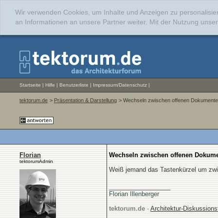
Wir verwenden Cookies, um Inhalte und Anzeigen zu personalisie
an Informationen an unsere Partner weiter. Mit der Nutzung uns
Startseite
|
Hilfe
|
Benutzerliste
|
Impressum/Datenschutz
|
tektorum.de
>
Präsentation & Darstellung
> Wechseln zwischen offenen Dokumente
Florian
Wechseln zwischen offenen Dokume
tektorumAdmin
Weiß jemand das Tastenkürzel um zwi
__________________
Florian Illenberger
tektorum.de
-
Architektur-Diskussion