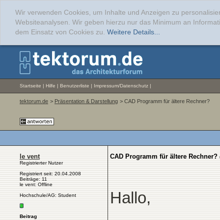
Wir verwenden Cookies, um Inhalte und Anzeigen zu personalisier
Websiteanalysen. Wir geben hierzu nur das Minimum an Informati
dem Einsatz von Cookies zu.
Weitere Details...
Startseite
|
Hilfe
|
Benutzerliste
|
Impressum/Datenschutz
|
tektorum.de
>
Präsentation & Darstellung
> CAD Programm für ältere Rechner?
le vent
CAD Programm für ältere Rechner?
Registrierter Nutzer
Registriert seit: 20.04.2008
Beiträge: 11
le vent: Offline
Hallo,
Hochschule/AG: Student
Beitrag