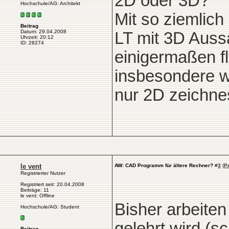
2D oder 3D?
Hochschule/AG: Architekt
Mit so ziemlich
Beitrag
Datum: 29.04.2008
LT mit 3D Auss
Uhrzeit: 20:12
ID: 28274
einigermaßen fl
insbesondere 
nur 2D zeichne
le vent
AW: CAD Programm für ältere Rechner?
#
3
(
P
Registrierter Nutzer
Registriert seit: 20.04.2008
Beiträge: 11
le vent: Offline
Bisher arbeite
Hochschule/AG: Student
gelehrt wird (s
Beitrag