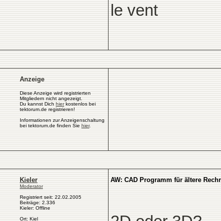
le vent
Anzeige
Diese Anzeige wird registrierten
Mitgliedern nicht angezeigt.
Du kannst Dich
hier
kostenlos bei
tektorum.de registrieren!
Informationen zur Anzeigenschaltung
bei tektorum.de finden Sie
hier
.
Kieler
AW: CAD Programm für ältere Rech
Moderator
Registriert seit: 22.02.2005
Beiträge: 2.336
Kieler: Offline
Ort: Kiel