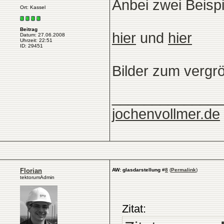
Anbei zwei Beispi
Ort: Kassel
Beitrag
hier
und
hier
Datum: 27.06.2008
Uhrzeit: 22:51
ID: 29451
Bilder zum vergr
______________
jochenvollmer.de
Florian
AW: glasdarstellung
#
8
(
Permalink
)
tektorumAdmin
Zitat: