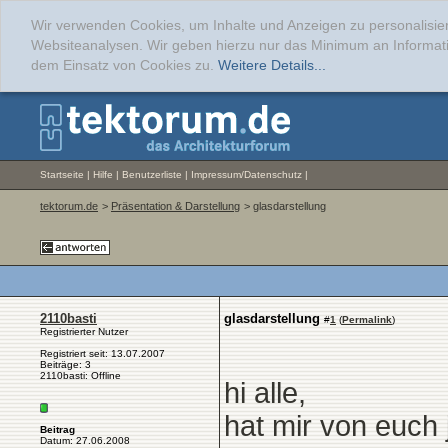
Wir verwenden Cookies, um Inhalte und Anzeigen zu personalisier
Websiteanalysen. Wir geben hierzu nur das Minimum an Informati
dem Einsatz von Cookies zu.
Weitere Details...
Startseite
|
Hilfe
|
Benutzerliste
|
Impressum/Datenschutz
|
tektorum.de
>
Präsentation & Darstellung
> glasdarstellung
2110basti
glasdarstellung
#
1
(
Permalink
)
Registrierter Nutzer
Registriert seit: 13.07.2007
Beiträge: 3
2110basti: Offline
hi alle,
hat mir von euch
Beitrag
Datum: 27.06.2008