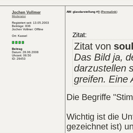
Jochen Vollmer
AW: glasdarstellung
#
9
(
Permalink
)
Moderator
Registriert seit: 13.05.2003
Beiträge: 836
Jochen Vollmer: Offline
Zitat:
Ort: Kassel
Zitat von
soul
Beitrag
Datum: 28.06.2008
Das Bild ja, 
Uhrzeit: 06:50
ID: 29453
darzustellen 
greifen. Eine
Die Begriffe "Sti
Wichtig ist die 
gezeichnet ist) u