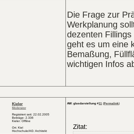
Die Frage zur Präs
Werkplanung sollt
dezenten Fillings
geht es um eine k
Bemaßung, Füllfl
wichtigen Infos a
Kieler
AW: glasdarstellung
#
11
(
Permalink
)
Moderator
Registriert seit: 22.02.2005
Beiträge: 2.336
Kieler: Offline
Zitat:
Ort: Kiel
Hochschule/AG: Architekt