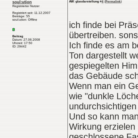
soul:ution
AW: glasdarstellung
#
4
(
Permalink
)
Registrierter Nutzer
Registriert seit: 11.12.2007
Beiträge: 55
soul:ution: Offline
ich finde bei Prä
übertreiben. sonst
Beitrag
Datum: 27.06.2008
Ich finde es am 
Uhrzeit: 17:50
ID: 29442
Ton dargestellt w
gespiegelten Him
das Gebäude sch
Wenn man ein Geb
wie "dunkle Löche
undurchsichtigen
Und so kann man 
Wirkung erzielen 
geschlossene Fas