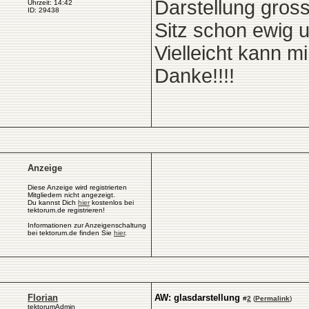
Darstellung gross
Uhrzeit: 14:42
ID: 29438
Sitz schon ewig un
Vielleicht kann mi
Danke!!!!
Anzeige
Diese Anzeige wird registrierten
Mitgliedern nicht angezeigt.
Du kannst Dich
hier
kostenlos bei
tektorum.de registrieren!
Informationen zur Anzeigenschaltung
bei tektorum.de finden Sie
hier
.
Florian
AW: glasdarstellung
#
2
(
Permalink
)
tektorumAdmin