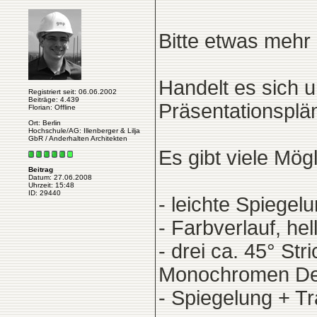
Bitte etwas mehr 
Handelt es sich u
Registriert seit: 06.06.2002
Beiträge: 4.439
Präsentationsplä
Florian: Offline
Ort: Berlin
Hochschule/AG: Illenberger & Lilja
GbR / Anderhalten Architekten
Es gibt viele Mögl
Beitrag
Datum: 27.06.2008
Uhrzeit: 15:48
ID: 29440
- leichte Spiege
- Farbverlauf, he
- drei ca. 45° St
Monochromen Det
- Spiegelung + T