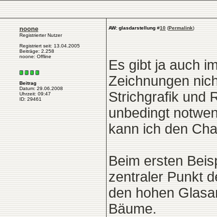
noone
AW: glasdarstellung
#
10
(
Permalink
)
Registrierter Nutzer
Registriert seit: 13.04.2005
Beiträge: 2.258
noone: Offline
Es gibt ja auch 
Zeichnungen nich
Beitrag
Datum: 29.06.2008
Strichgrafik und 
Uhrzeit: 09:47
ID: 29461
unbedingt notwend
kann ich den Char
Beim ersten Beis
zentraler Punkt 
den hohen Glasan
Bäume.