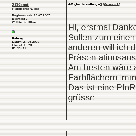
2110basti
AW: glasdarstellung
#
3
(
Permalink
)
Registrierter Nutzer
Registriert seit: 13.07.2007
Beiträge: 3
2110basti: Offline
Hi, erstmal Danke
Sollen zum einen
Beitrag
Datum: 27.06.2008
anderen will ich 
Uhrzeit: 16:28
ID: 29441
Präsentationsans
Am besten wäre a
Farbflächern imme
Das ist eine PfoR
grüsse