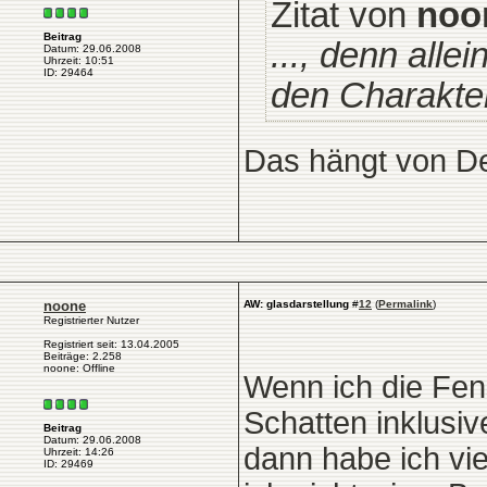
Zitat von
noo
Beitrag
..., denn alle
Datum: 29.06.2008
Uhrzeit: 10:51
ID: 29464
den Charakter 
Das hängt von De
noone
AW: glasdarstellung
#
12
(
Permalink
)
Registrierter Nutzer
Registriert seit: 13.04.2005
Beiträge: 2.258
noone: Offline
Wenn ich die Fens
Schatten inklusive
Beitrag
Datum: 29.06.2008
dann habe ich vie
Uhrzeit: 14:26
ID: 29469