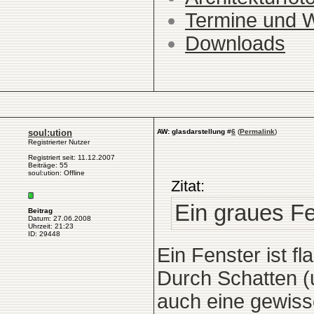
Termine und 
Downloads
soul:ution
AW: glasdarstellung
#
6
(
Permalink
)
Registrierter Nutzer
Registriert seit: 11.12.2007
Beiträge: 55
soul:ution: Offline
Zitat:
Ein graues Fen
Beitrag
Datum: 27.06.2008
Uhrzeit: 21:23
ID: 29448
Ein Fenster ist fl
Durch Schatten (
auch eine gewisse