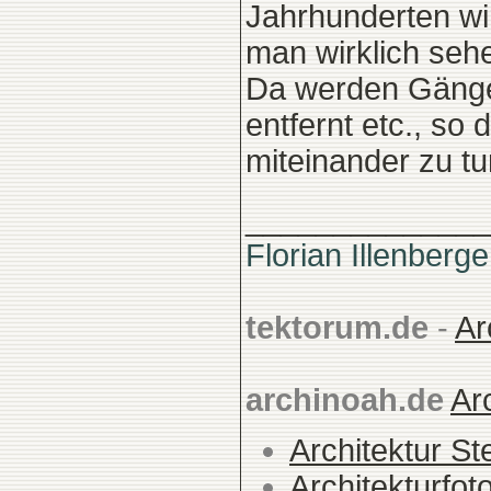
Jahrhunderten wir
man wirklich seh
Da werden Gänge 
entfernt etc., s
miteinander zu t
______________
Florian Illenberge
tektorum.de
-
Ar
archinoah.de
Ar
Architektur St
Architekturfot