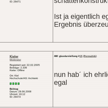
schattenkonstrukt
ID: 29471
Ist ja eigentlich
Ergebnis überzeu
Kieler
AW: glasdarstellung
#
15
(
Permalink
)
Moderator
Registriert seit: 22.02.2005
Beiträge: 2.336
Kieler: Offline
nun hab´ ich ehr
Ort: Kiel
Hochschule/AG: Architekt
egal
Beitrag
Datum: 29.06.2008
Uhrzeit: 16:12
ID: 29474