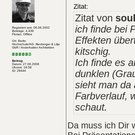
Zitat:
Zitat von
soul
ich finde bei 
Registriert seit: 06.06.2002
Beiträge: 4.439
Florian: Offline
Effekten über
Ort: Berlin
Hochschule/AG: Illenberger & Lilja
GbR / Anderhalten Architekten
kitschig.
Ich finde es 
Beitrag
Datum: 27.06.2008
Uhrzeit: 19:58
dunklen (Grau
ID: 29444
sieht man da
Farbverlauf,
schaut.
Da muss ich Dir 