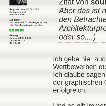
Zitat von
soul
Aber das ist 
Registriert seit: 06.06.2002
Beiträge: 4.439
Florian: Offline
den Betrachte
Ort: Berlin
Hochschule/AG: Illenberger & Lilja
GbR / Anderhalten Architekten
Architekturpr
oder so....)
Beitrag
Datum: 28.06.2008
Uhrzeit: 00:23
ID: 29452
Ich gebe hier auc
Wettbewerben etc
Ich glaube sagen
der graphischen 
erfolgreich.
Und es gilt imme