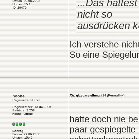
...Das hättest
Datum: 29.06.2008
Uhrzeit: 15:16
ID: 29470
nicht so
ausdrücken k
Ich verstehe nich
So eine Spiegelun
noone
AW: glasdarstellung
#
14
(
Permalink
)
Registrierter Nutzer
Registriert seit: 13.04.2005
Beiträge: 2.258
noone: Offline
hatte doch nie b
paar gespiegelte B
Beitrag
Datum: 29.06.2008
Uhrzeit: 15:40