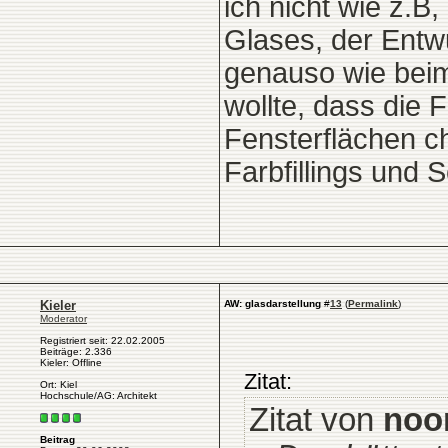
ich nicht wie z.
Glases, der Entw
genauso wie beim
wollte, dass die
Fensterflächen ch
Farbfillings und 
Kieler
AW: glasdarstellung
#
13
(
Permalink
)
Moderator
Registriert seit: 22.02.2005
Beiträge: 2.336
Kieler: Offline
Zitat:
Ort: Kiel
Hochschule/AG: Architekt
Zitat von
noo
Beitrag