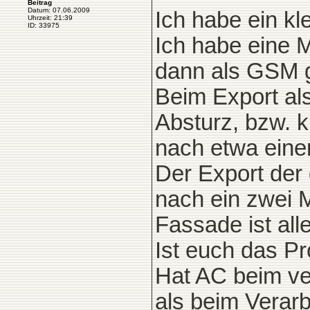
Beitrag
Datum: 07.06.2009
Ich habe ein kl
Uhrzeit: 21:39
ID: 33975
Ich habe eine 
dann als GSM ge
Beim Export a
Absturz, bzw. 
nach etwa einer
Der Export der 
nach ein zwei 
Fassade ist all
Ist euch das P
Hat AC beim ve
als beim Verar