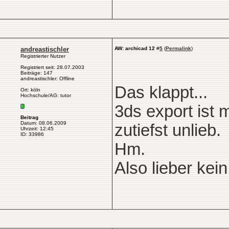
andreastischler
AW: archicad 12
#
5
(
Permalink
)
Registrierter Nutzer
Registriert seit: 28.07.2003
Beiträge: 147
andreastischler: Offline
Das klappt...
Ort: köln
Hochschule/AG: tutor
3ds export ist
Beitrag
Datum: 08.06.2009
zutiefst unlieb.
Uhrzeit: 12:45
ID: 33986
Hm.
Also lieber ke