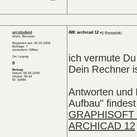
arcstudent
AW: archicad 12
#
2
(
Permalink
)
ehem. Benutzer
Registriert seit: 09.05.2006
Beiträge: 7
arcstudent: Offline
ich vermute Du 
Ort: Leipzig
Dein Rechner i
Beitrag
Datum: 08.06.2009
Uhrzeit: 09:44
ID: 33980
Antworten und 
Aufbau" findest
GRAPHISOFT Su
ARCHICAD 12