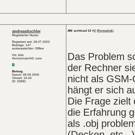
andreastischler
AW: archicad 12
#
3
(
Permalink
)
Registrierter Nutzer
Registriert seit: 28.07.2003
Beiträge: 147
andreastischler: Offline
Das Problem sch
Ort: köln
Hochschule/AG: tutor
der Rechner si
Beitrag
Datum: 08.06.2009
nicht als GSM-
Uhrzeit: 10:44
ID: 33982
hängt er sich au
Die Frage zielt
die Erfahrung 
als .obj proble
(Decken, etc...)