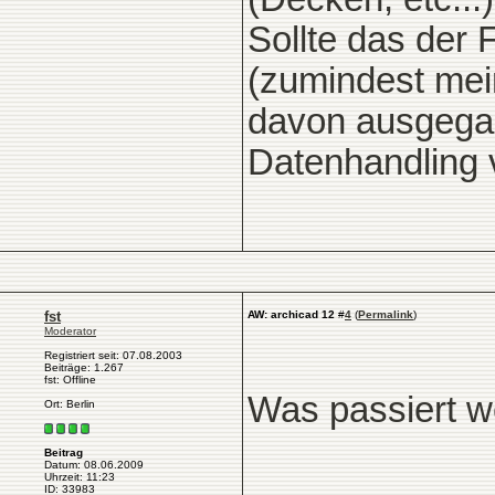
Sollte das der 
(zumindest mei
davon ausgega
Datenhandling v
fst
AW: archicad 12
#
4
(
Permalink
)
Moderator
Registriert seit: 07.08.2003
Beiträge: 1.267
fst: Offline
Was passiert w
Ort: Berlin
Beitrag
Datum: 08.06.2009
Uhrzeit: 11:23
ID: 33983