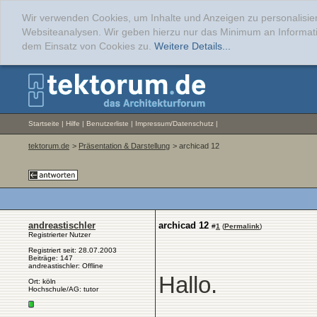
Wir verwenden Cookies, um Inhalte und Anzeigen zu personalisier
Websiteanalysen. Wir geben hierzu nur das Minimum an Informati
dem Einsatz von Cookies zu.
Weitere Details...
Startseite
|
Hilfe
|
Benutzerliste
|
Impressum/Datenschutz
|
tektorum.de
>
Präsentation & Darstellung
> archicad 12
andreastischler
archicad 12
#
1
(
Permalink
)
Registrierter Nutzer
Registriert seit: 28.07.2003
Beiträge: 147
andreastischler: Offline
Hallo.
Ort: köln
Hochschule/AG: tutor