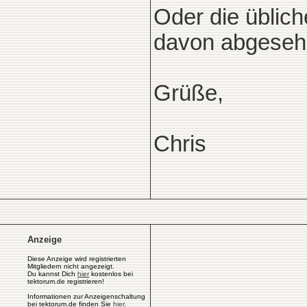
Oder die üblich
davon abgeseh
Grüße,
Chris
Anzeige
Diese Anzeige wird registrierten
Mitgliedern nicht angezeigt.
Du kannst Dich
hier
kostenlos bei
tektorum.de registrieren!
Informationen zur Anzeigenschaltung
bei tektorum.de finden Sie
hier
.