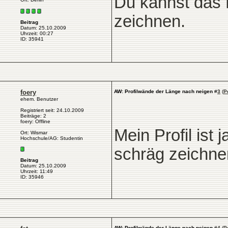
Du kannst das P
zeichnen.
Beitrag
Datum: 25.10.2009
Uhrzeit: 00:27
ID: 35941
foery
AW: Profilwände der Länge nach neigen
#
3
(
P
ehem. Benutzer
Registriert seit: 24.10.2009
Beiträge: 2
foery: Offline
Mein Profil ist 
Ort: Wismar
Hochschule/AG: Studentin
schräg zeichn
Beitrag
Datum: 25.10.2009
Uhrzeit: 11:49
ID: 35946
AW: Profilwände der Länge nach neigen
#
4
(
P