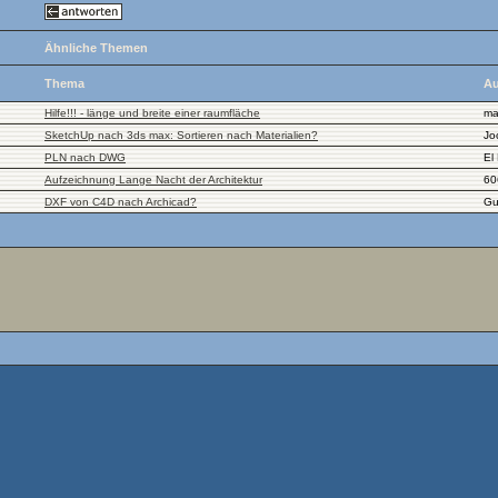
Ähnliche Themen
Thema
Au
Hilfe!!! - länge und breite einer raumfläche
ma
SketchUp nach 3ds max: Sortieren nach Materialien?
Jo
PLN nach DWG
El
Aufzeichnung Lange Nacht der Architektur
60
DXF von C4D nach Archicad?
Gu