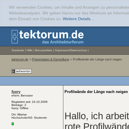
Wir verwenden Cookies, um Inhalte und Anzeigen zu personalisier
Websiteanalysen. Wir geben hierzu nur das Minimum an Informati
dem Einsatz von Cookies zu.
Weitere Details...
Startseite
|
Hilfe
|
Benutzerliste
|
Impressum/Datenschutz
|
tektorum.de
>
Präsentation & Darstellung
> Profilwände der Länge nach neigen
foery
Profilwände der Länge nach neigen
ehem. Benutzer
Registriert seit: 24.10.2009
Beiträge: 2
foery: Offline
Hallo, ich arbe
Ort: Wismar
Hochschule/AG: Studentin
rote Profilwänd