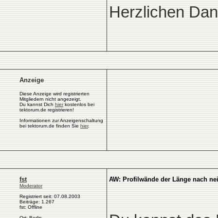
Herzlichen Dan
Anzeige
Diese Anzeige wird registrierten
Mitgliedern nicht angezeigt.
Du kannst Dich
hier
kostenlos bei
tektorum.de registrieren!
Informationen zur Anzeigenschaltung
bei tektorum.de finden Sie
hier
.
fst
AW: Profilwände der Länge nach ne
Moderator
Registriert seit: 07.08.2003
Beiträge: 1.267
fst: Offline
Ort: Berlin