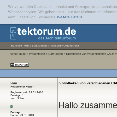
Wir verwenden Cookies, um Inhalte und Anzeigen zu personalisier
Websiteanalysen. Wir geben hierzu nur das Minimum an Informati
dem Einsatz von Cookies zu.
Weitere Details...
Startseite
|
Hilfe
|
Benutzerliste
|
Impressum/Datenschutz
|
tektorum.de
>
Präsentation & Darstellung
> bibliotheken von verschiedenen CADs v
vkm
bibliotheken von verschiedenen CA
Registrierter Nutzer
Registriert seit: 29.01.2010
Beiträge: 1
vkm: Offline
Hallo zusamme
Beitrag
Datum: 29.01.2010