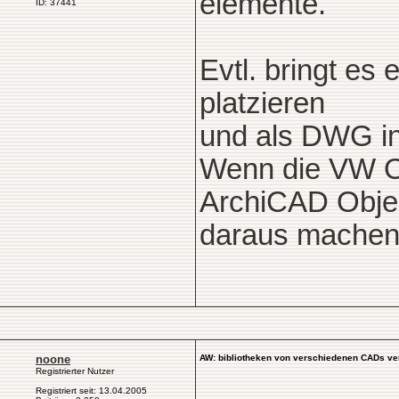
elemente.
ID: 37441
Evtl. bringt es
platzieren
und als DWG in
Wenn die VW Ob
ArchiCAD Obje
daraus machen
noone
AW: bibliotheken von verschiedenen CADs ve
Registrierter Nutzer
Registriert seit: 13.04.2005