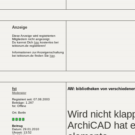
Anzeige
Diese Anzeige wird registrierten
Mitgliedern nicht angezeigt.
Du kannst Dich
hier
kostenlos bei
tektorum.de registrieren!
Informationen zur Anzeigenschaltung
bei tektorum.de finden Sie
hier
.
fst
AW: bibliotheken von verschiedene
Moderator
Registriert seit: 07.08.2003
Beiträge: 1.267
fst: Offline
Wird nicht klap
Ort: Berlin
ArchiCAD hat ei
Beitrag
Datum: 29.01.2010
Uhrzeit: 13:52