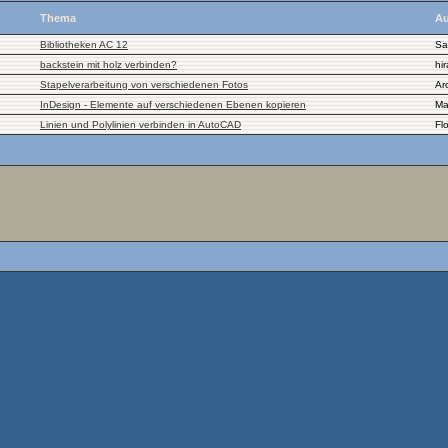
Thema
Au
Bibliotheken AC 12
Sa
backstein mit holz verbinden?
hi
Stapelverarbeitung von verschiedenen Fotos
Ar
InDesign - Elemente auf verschiedenen Ebenen kopieren
Ma
Linien und Polylinien verbinden in AutoCAD
Fl