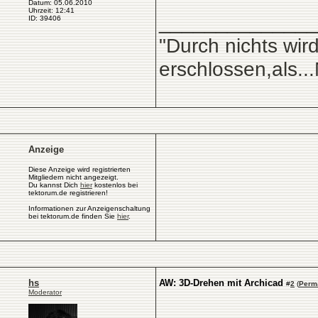
Datum: 05.06.2010
Uhrzeit: 12:41
______________
ID: 39406
"Durch nichts wir
erschlossen,als.
Anzeige
Diese Anzeige wird registrierten
Mitgliedern nicht angezeigt.
Du kannst Dich
hier
kostenlos bei
tektorum.de registrieren!
Informationen zur Anzeigenschaltung
bei tektorum.de finden Sie
hier
.
hs
AW: 3D-Drehen mit Archicad
#
2
(
Perm
Moderator