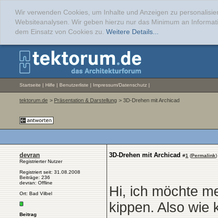
Wir verwenden Cookies, um Inhalte und Anzeigen zu personalisier
Websiteanalysen. Wir geben hierzu nur das Minimum an Informati
dem Einsatz von Cookies zu.
Weitere Details...
Startseite
|
Hilfe
|
Benutzerliste
|
Impressum/Datenschutz
|
tektorum.de
>
Präsentation & Darstellung
> 3D-Drehen mit Archicad
devran
3D-Drehen mit Archicad
#
1
(
Permalink
)
Registrierter Nutzer
Registriert seit: 31.08.2008
Beiträge: 236
devran: Offline
Hi, ich möchte m
Ort: Bad Vilbel
kippen. Also wie 
Beitrag