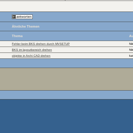
Ähnliche Themen
Thema
Au
Fehler beim BKS drehen durch MVSETUP
Nik
BKS im layoutbereich drehen
Nik
objekte in Archi CAD drehen
ka