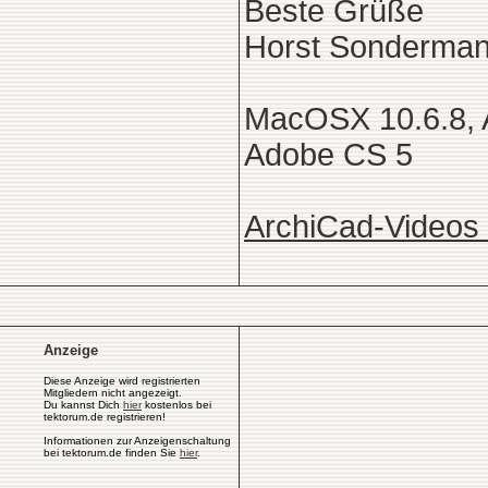
Beste Grüße
Horst Sonderma
MacOSX 10.6.8, 
Adobe CS 5
ArchiCad-Videos 
Anzeige
Diese Anzeige wird registrierten
Mitgliedern nicht angezeigt.
Du kannst Dich
hier
kostenlos bei
tektorum.de registrieren!
Informationen zur Anzeigenschaltung
bei tektorum.de finden Sie
hier
.