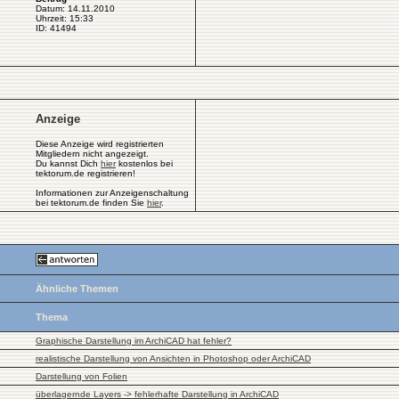
Datum: 14.11.2010
Uhrzeit: 15:33
ID: 41494
Anzeige
Diese Anzeige wird registrierten
Mitgliedern nicht angezeigt.
Du kannst Dich
hier
kostenlos bei
tektorum.de registrieren!
Informationen zur Anzeigenschaltung
bei tektorum.de finden Sie
hier
.
Ähnliche Themen
Thema
Graphische Darstellung im ArchiCAD hat fehler?
realistische Darstellung von Ansichten in Photoshop oder ArchiCAD
Darstellung von Folien
überlagernde Layers -> fehlerhafte Darstellung in ArchiCAD