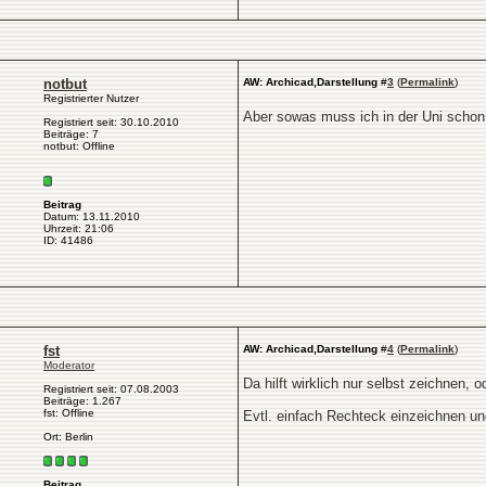
notbut
AW: Archicad,Darstellung
#
3
(
Permalink
)
Registrierter Nutzer
Aber sowas muss ich in der Uni schon l
Registriert seit: 30.10.2010
Beiträge: 7
notbut: Offline
Beitrag
Datum: 13.11.2010
Uhrzeit: 21:06
ID: 41486
fst
AW: Archicad,Darstellung
#
4
(
Permalink
)
Moderator
Da hilft wirklich nur selbst zeichnen,
Registriert seit: 07.08.2003
Beiträge: 1.267
fst: Offline
Evtl. einfach Rechteck einzeichnen un
Ort: Berlin
Beitrag