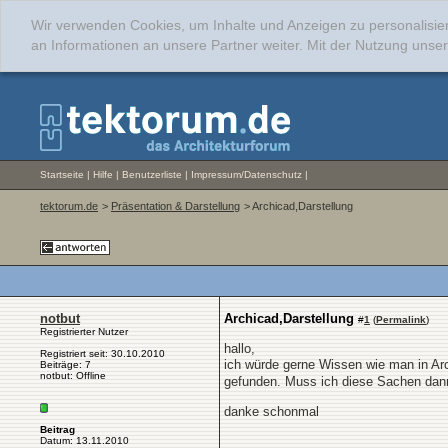
Wir verwenden Cookies, um Inhalte und Anzeigen zu personalisie
an Informationen an unsere Partner weiter. Mit der Nutzung uns
Startseite
|
Hilfe
|
Benutzerliste
|
Impressum/Datenschutz
|
tektorum.de
>
Präsentation & Darstellung
> Archicad,Darstellung
notbut
Archicad,Darstellung
#
1
(
Permalink
)
Registrierter Nutzer
hallo,
Registriert seit: 30.10.2010
ich würde gerne Wissen wie man in Arc
Beiträge: 7
notbut: Offline
gefunden. Muss ich diese Sachen dan
danke schonmal
Beitrag
Datum: 13.11.2010