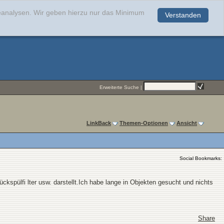
teanalysen. Wir geben hierzu nur das Minimum
Verstanden
.
Erweiterte Suche
|
LinkBack
Themen-Optionen
Ansicht
Social Bookmarks:
kspülfi lter usw. darstellt.Ich habe lange in Objekten gesucht und nichts
Share