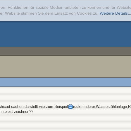
ren, Funktionen für soziale Medien anbieten zu können und für Websi
erer Website stimmen Sie dem Einsatz von Cookies zu.
Weitere Details..
hicad sachen darstellt wie zum Beispiel
ruckminderer,Wasserzählanlage,Rüc
n selbst zeichnen??