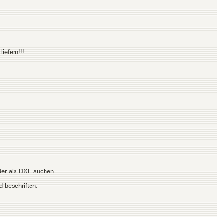
iefern!!!
 oder als DXF suchen.
d beschriften.