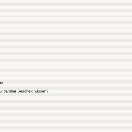
nk
)
zw darüber Bescheid wissen?