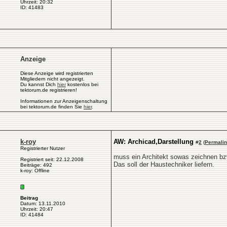
Uhrzeit: 20:32
ID: 41483
Anzeige
Diese Anzeige wird registrierten
Mitgliedern nicht angezeigt.
Du kannst Dich
hier
kostenlos bei
tektorum.de registrieren!
Informationen zur Anzeigenschaltung
bei tektorum.de finden Sie
hier
.
k-roy
AW: Archicad,Darstellung
#
2
(
Permali
Registrierter Nutzer
muss ein Architekt sowas zeichnen b
Registriert seit: 22.12.2008
Das soll der Haustechniker liefern.
Beiträge: 492
k-roy: Offline
Beitrag
Datum: 13.11.2010
Uhrzeit: 20:47
ID: 41484