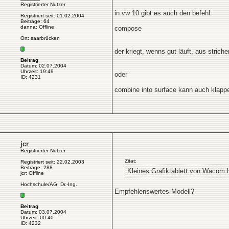
Registrierter Nutzer
in vw 10 gibt es auch den befehl
Registriert seit: 01.02.2004
Beiträge: 64
danna: Offline
compose
Ort: saarbrücken
der kriegt, wenns gut läuft, aus striche
Beitrag
Datum: 02.07.2004
Uhrzeit: 19:49
oder
ID: 4231
combine into surface kann auch klapp
jcr
Registrierter Nutzer
Zitat:
Registriert seit: 22.02.2003
Beiträge: 288
Kleines Grafiktablett von Wacom 
jcr: Offline
Hochschule/AG: Dr.-Ing.
Empfehlenswertes Modell?
Beitrag
Datum: 03.07.2004
Uhrzeit: 00:40
ID: 4232