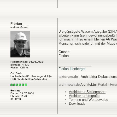
Florian
tektorumAdmin
Die günstigste Wacom Ausgabe (DIN A6
arbeiten kann (sehr gewöhnungsbedürft
Ich mach mit so einem kleinen A6 Waco
Menschen schneide ich mit der Maus we
Grüsse
Florian
Registriert seit: 06.06.2002
__________________
Beiträge: 4.439
Florian: Offline
Florian Illenberger
Ort: Berlin
Hochschule/AG: Illenberger & Lilja
tektorum.de
-
Architektur-Diskussion
GbR / Anderhalten Architekten
archinoah.de
Architektur
Portal - Foru
Beitrag
Architektur Stellenmarkt
Datum: 03.07.2004
Architekturfotografie
Uhrzeit: 10:47
Termine und Wettbewerbe
ID: 4233
Downloads