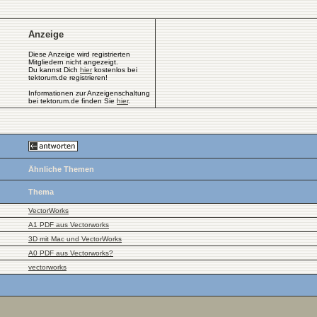
Anzeige
Diese Anzeige wird registrierten
Mitgliedern nicht angezeigt.
Du kannst Dich
hier
kostenlos bei
tektorum.de registrieren!
Informationen zur Anzeigenschaltung
bei tektorum.de finden Sie
hier
.
Ähnliche Themen
Thema
VectorWorks
A1 PDF aus Vectorworks
3D mit Mac und VectorWorks
A0 PDF aus Vectorworks?
vectorworks