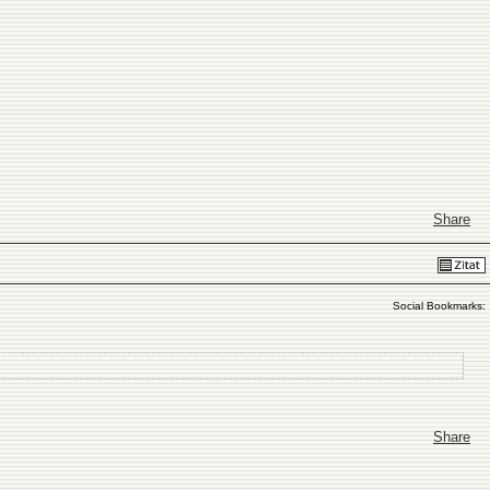
Share
Social Bookmarks:
Share