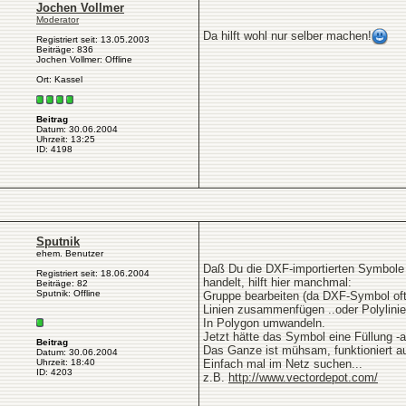
Jochen Vollmer
Moderator
Da hilft wohl nur selber machen!
Registriert seit: 13.05.2003
Beiträge: 836
Jochen Vollmer: Offline
Ort: Kassel
Beitrag
Datum: 30.06.2004
Uhrzeit: 13:25
ID: 4198
Sputnik
ehem. Benutzer
Daß Du die DXF-importierten Symbole n
Registriert seit: 18.06.2004
handelt, hilft hier manchmal:
Beiträge: 82
Sputnik: Offline
Gruppe bearbeiten (da DXF-Symbol oft 
Linien zusammenfügen ..oder Polylinie
In Polygon umwandeln.
Jetzt hätte das Symbol eine Füllung -
Beitrag
Das Ganze ist mühsam, funktioniert au
Datum: 30.06.2004
Uhrzeit: 18:40
Einfach mal im Netz suchen...
ID: 4203
z.B.
http://www.vectordepot.com/