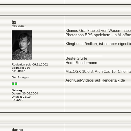
hs
Moderator
Kleines Grafiktablett von Wacom habe
Photoshop EPS speichern - in AI öffnen
Klingt umständlich, ist es aber eigen
__________________
Beste Grüße
Horst Sondermann
Registriert seit: 06.11.2002
Beiträge: 330
hs: Offline
MacOSX 10.6.8, ArchiCad 15, Cinema
Ort: Stuttgart
ArchiCad-Videos auf Rendertalk.de
Beitrag
Datum: 30.06.2004
Uhrzeit: 22:10
ID: 4209
danna