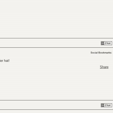
Social Bookmarks:
er hat!
Share