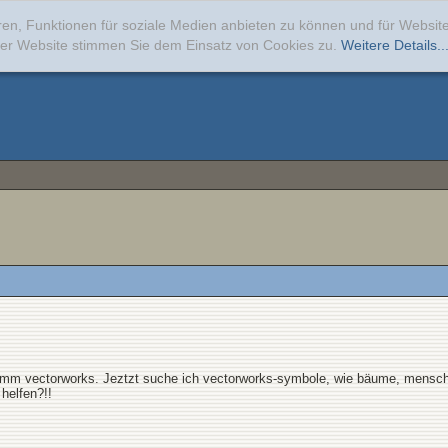
ren, Funktionen für soziale Medien anbieten zu können und für Websi
erer Website stimmen Sie dem Einsatz von Cookies zu.
Weitere Details..
amm vectorworks. Jeztzt suche ich vectorworks-symbole, wie bäume, menschen,
 helfen?!!