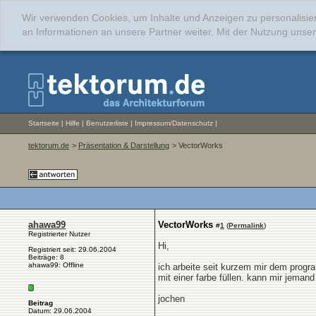
Wir verwenden Cookies, um Inhalte und Anzeigen zu personalisie
an Informationen an unsere Partner weiter. Mit der Nutzung uns
Startseite
|
Hilfe
|
Benutzerliste
|
Impressum/Datenschutz
|
tektorum.de
>
Präsentation & Darstellung
> VectorWorks
ahawa99
VectorWorks
#
1
(
Permalink
)
Registrierter Nutzer
Hi,
Registriert seit: 29.06.2004
Beiträge: 8
ahawa99: Offline
ich arbeite seit kurzem mir dem progr
mit einer farbe füllen. kann mir jemand
jochen
Beitrag
Datum: 29.06.2004