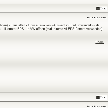
Social Bookmarks:
n) - Freistellen - Figur auswählen - Auswahl in Pfad umwandeln - als
- Illustrator EPS - in VW öffnen (evtl. älteres AI-EPS-Format verwenden).
Share
Social Bookmarks: