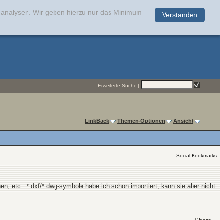
teanalysen. Wir geben hierzu nur das Minimum
Verstanden
.
Erweiterte Suche
|
LinkBack
Themen-Optionen
Ansicht
Social Bookmarks:
 etc.. *.dxf/*.dwg-symbole habe ich schon importiert, kann sie aber nicht