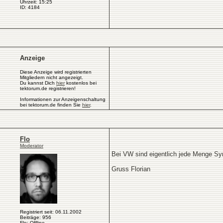
Uhrzeit: 15:25
ID: 4184
Anzeige
Diese Anzeige wird registrierten
Mitgliedern nicht angezeigt.
Du kannst Dich
hier
kostenlos bei
tektorum.de registrieren!
Informationen zur Anzeigenschaltung
bei tektorum.de finden Sie
hier
.
Flo
Moderator
Bei VW sind eigentlich jede Menge Sy
Gruss Florian
Registriert seit: 06.11.2002
Beiträge: 956
Flo: Offline