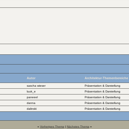
Autor
Architektur-Themenbereiche
sascha wieser
Präsentation & Darstellung
luuk_e
Präsentation & Darstellung
paneeel
Präsentation & Darstellung
danna
Präsentation & Darstellung
dalinski
Präsentation & Darstellung
«
Vorheriges Thema
|
Nächstes Thema
»