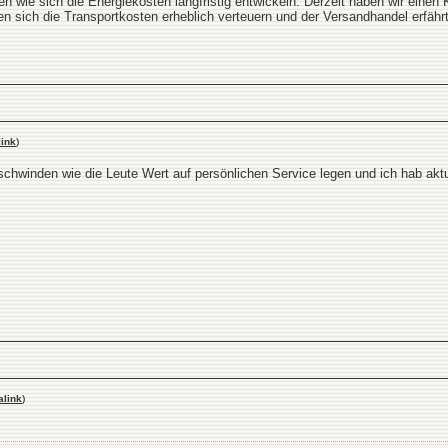
n wie sich die Energiekosten langfristig entwickeln. Derzeit haben wir einen 
ten sich die Transportkosten erheblich verteuern und der Versandhandel erfäh
ink
)
schwinden wie die Leute Wert auf persönlichen Service legen und ich hab aktu
link
)