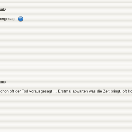
ink
)
rhergesagt.
ink
)
on oft der Tod vorausgesagt ... Erstmal abwarten was die Zeit bringt, oft 