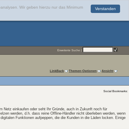
teanalysen. Wir geben hierzu nur das Minimum
Verstanden
.
Erweiterte Suche
|
LinkBack
Themen-Optionen
Ansicht
Social Bookmarks:
im Netz einkaufen oder seht Ihr Gründe, auch in Zukunft noch für
melzen werden, d.h. dass reine Offline-Händler nicht überleben werden, wenn
digitalen Funktionen aufpeppen, die die Kunden in die Läden locken. Einige