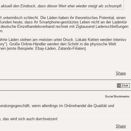
aktuell den Eindruck, dass dieser Wert eher wieder steigt als schrumpft
t unterirdisch schlecht. Die Läden haben ihr theoretisches Potential, einen
n Kunden heute, dass ihr Smartphone-gestütztes Leben nicht an der Ladentür
er deutsche Einzelhandelsverband rechnet mit Zigtausend Ladenschließungen
n.
führte Läden stehen am meisten unter Druck. Lokale Ketten werden intenisv
ry"). Große Online-Händler werden den Schritt in die physische Welt
en (erste Beispiele: Ebay-Läden, Zalando-Filialen).
Share
Social Bookmarks:
 Beratungsgeschäft, wenn allerdings im Onlinehandel die Qualität und
, das wird sich auch durchsetzen!
Share