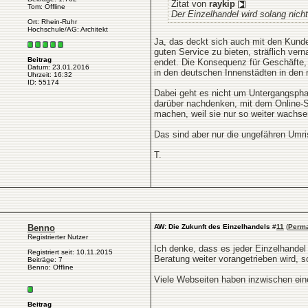
Zitat von
raykip
Tom: Offline
Der Einzelhandel wird solang nich
Ort: Rhein-Ruhr
Hochschule/AG: Architekt
Ja, das deckt sich auch mit den Kunden
guten Service zu bieten, sträflich ve
Beitrag
endet. Die Konsequenz für Geschäfte, 
Datum: 23.01.2016
in den deutschen Innenstädten in den 
Uhrzeit: 16:32
ID: 55174
Dabei geht es nicht um Untergangsphan
darüber nachdenken, mit dem Online-Se
machen, weil sie nur so weiter wachse
Das sind aber nur die ungefähren Umri
T.
Benno
AW: Die Zukunft des Einzelhandels
#
11
(
Perma
Registrierter Nutzer
Ich denke, dass es jeder Einzelhandel 
Registriert seit: 10.11.2015
Beratung weiter vorangetrieben wird, s
Beiträge: 7
Benno: Offline
Viele Webseiten haben inzwischen eine
Beitrag