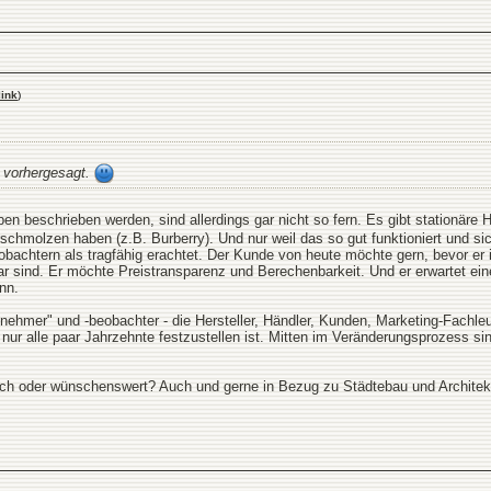
ink
)
s vorhergesagt.
ben beschrieben werden, sind allerdings gar nicht so fern. Es gibt stationäre H
rschmolzen haben (z.B. Burberry). Und nur weil das so gut funktioniert und s
eobachtern als tragfähig erachtet. Der Kunde von heute möchte gern, bevor er 
 sind. Er möchte Preistransparenz und Berechenbarkeit. Und er erwartet ein
nn.
ilnehmer" und -beobachter - die Hersteller, Händler, Kunden, Marketing-Fachle
r nur alle paar Jahrzehnte festzustellen ist. Mitten im Veränderungsprozess
ch oder wünschenswert? Auch und gerne in Bezug zu Städtebau und Architektu