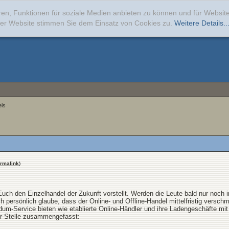
ren, Funktionen für soziale Medien anbieten zu können und für Websi
erer Website stimmen Sie dem Einsatz von Cookies zu.
Weitere Details..
els
rmalink
)
Euch den Einzelhandel der Zukunft vorstellt. Werden die Leute bald nur noch 
 persönlich glaube, dass der Online- und Offline-Handel mittelfristig versch
um-Service bieten wie etablierte Online-Händler und ihre Ladengeschäfte mit 
er Stelle zusammengefasst: