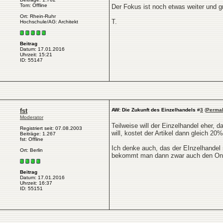
Tom: Offline
Der Fokus ist noch etwas weiter und g
Ort: Rhein-Ruhr
T.
Hochschule/AG: Architekt
Beitrag
Datum: 17.01.2016
Uhrzeit: 15:21
ID: 55147
fst
AW: Die Zukunft des Einzelhandels
#
3
(
Permal
Moderator
Teilweise will der Einzelhandel eher, 
Registriert seit: 07.08.2003
will, kostet der Artikel dann gleich 20
Beiträge: 1.267
fst: Offline
Ich denke auch, das der EInzelhandel n
Ort: Berlin
bekommt man dann zwar auch den Onlin
Beitrag
Datum: 17.01.2016
Uhrzeit: 16:37
ID: 55151