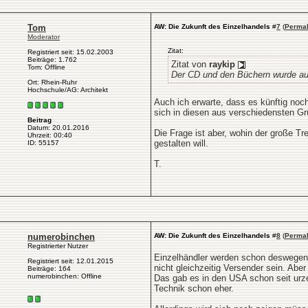
Tom
AW: Die Zukunft des Einzelhandels
#
7
(
Permal
Moderator
Zitat:
Registriert seit: 15.02.2003
Beiträge: 1.762
Zitat von
raykip
Tom: Offline
Der CD und den Büchern wurde auc
Ort: Rhein-Ruhr
Hochschule/AG: Architekt
Auch ich erwarte, dass es künftig noc
sich in diesen aus verschiedensten Gr
Beitrag
Datum: 20.01.2016
Die Frage ist aber, wohin der große T
Uhrzeit: 00:40
gestalten will.
ID: 55157
T.
numerobinchen
AW: Die Zukunft des Einzelhandels
#
8
(
Permal
Registrierter Nutzer
Einzelhändler werden schon deswegen n
Registriert seit: 12.01.2015
nicht gleichzeitig Versender sein. Abe
Beiträge: 164
numerobinchen: Offline
Das gab es in den USA schon seit urzei
Technik schon eher.