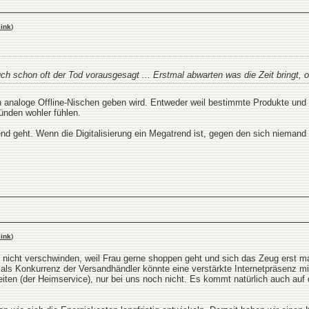
ink
)
h schon oft der Tod vorausgesagt ... Erstmal abwarten was die Zeit bringt, 
h analoge Offline-Nischen geben wird. Entweder weil bestimmte Produkte und
ünden wohler fühlen.
rend geht. Wenn die Digitalisierung ein Megatrend ist, gegen den sich nieman
ink
)
icht verschwinden, weil Frau gerne shoppen geht und sich das Zeug erst mal
r als Konkurrenz der Versandhändler könnte eine verstärkte Internetpräsenz m
ten (der Heimservice), nur bei uns noch nicht. Es kommt natürlich auch auf d