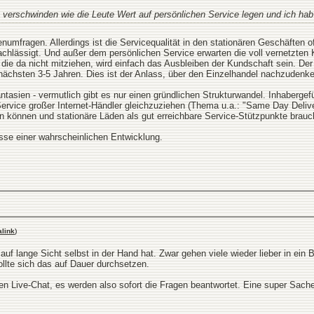
t verschwinden wie die Leute Wert auf persönlichen Service legen und ich hab 
umfragen. Allerdings ist die Servicequalität in den stationären Geschäften of
rnachlässigt. Und außer dem persönlichen Service erwarten die voll vernetzte
die da nicht mitziehen, wird einfach das Ausbleiben der Kundschaft sein. D
nächsten 3-5 Jahren. Dies ist der Anlass, über den Einzelhandel nachzudenke
tasien - vermutlich gibt es nur einen gründlichen Strukturwandel. Inhaberge
rvice großer Internet-Händler gleichzuziehen (Thema u.a.: "Same Day Delive
n können und stationäre Läden als gut erreichbare Service-Stützpunkte brauch
sse einer wahrscheinlichen Entwicklung.
link
)
auf lange Sicht selbst in der Hand hat. Zwar gehen viele wieder lieber in ein
ollte sich das auf Dauer durchsetzen.
n Live-Chat, es werden also sofort die Fragen beantwortet. Eine super Sache