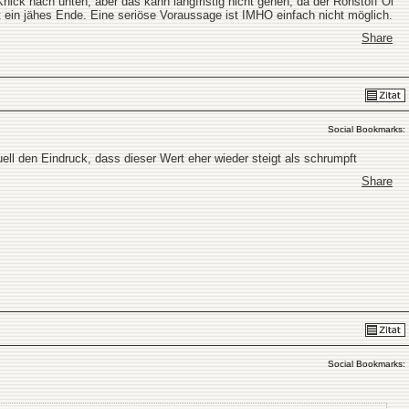
Knick nach unten, aber das kann langfristig nicht gehen, da der Rohstoff Öl
rt ein jähes Ende. Eine seriöse Voraussage ist IMHO einfach nicht möglich.
Share
Social Bookmarks:
ell den Eindruck, dass dieser Wert eher wieder steigt als schrumpft
Share
Social Bookmarks: