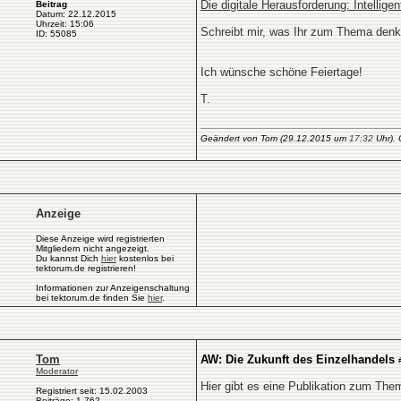
Die digitale Herausforderung: Intellige
Beitrag
Datum: 22.12.2015
Uhrzeit: 15:06
Schreibt mir, was Ihr zum Thema denkt
ID: 55085
Ich wünsche schöne Feiertage!
T.
Geändert von Tom (29.12.2015 um
17:32
Uhr). 
Anzeige
Diese Anzeige wird registrierten
Mitgliedern nicht angezeigt.
Du kannst Dich
hier
kostenlos bei
tektorum.de registrieren!
Informationen zur Anzeigenschaltung
bei tektorum.de finden Sie
hier
.
Tom
AW: Die Zukunft des Einzelhandels
Moderator
Hier gibt es eine Publikation zum The
Registriert seit: 15.02.2003
Beiträge: 1.762