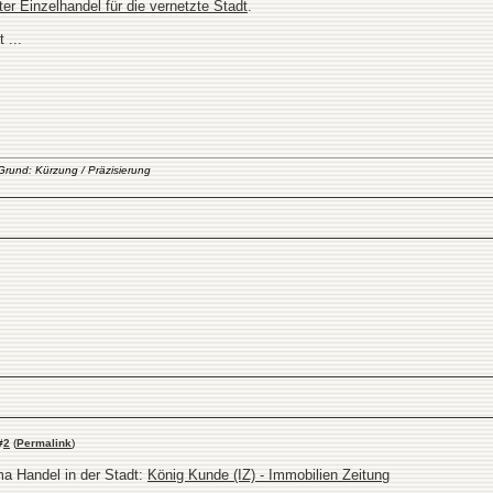
nter Einzelhandel für die vernetzte Stadt
.
 ...
Grund: Kürzung / Präzisierung
#
2
(
Permalink
)
ma Handel in der Stadt:
König Kunde (IZ) - Immobilien Zeitung