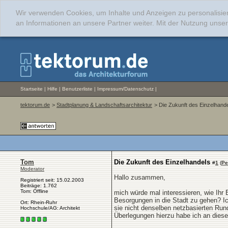
Wir verwenden Cookies, um Inhalte und Anzeigen zu personalisie
an Informationen an unsere Partner weiter. Mit der Nutzung uns
Startseite
|
Hilfe
|
Benutzerliste
|
Impressum/Datenschutz
|
tektorum.de
>
Stadtplanung & Landschaftsarchitektur
> Die Zukunft des Einzelhand
Tom
Die Zukunft des Einzelhandels
#
1
(
Pe
Moderator
Hallo zusammen,
Registriert seit: 15.02.2003
Beiträge: 1.762
Tom: Offline
mich würde mal interessieren, wie Ihr 
Besorgungen in die Stadt zu gehen? Ich
Ort: Rhein-Ruhr
sie nicht denselben netzbasierten Rund
Hochschule/AG: Architekt
Überlegungen hierzu habe ich an dies