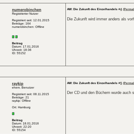
numerobinchen
AW: Die Zukunft des Einzelhandels
#
4
(
Permal
Registrierter Nutzer
Die Zukunft wird immer anders als vo
Registriert seit: 12.01.2015
Beiträge: 164
numerobinchen: Offline
Beitrag
Datum: 17.01.2016
Uhrzeit: 18:36
ID: 55152
raykip
AW: Die Zukunft des Einzelhandels
#
5
(
Permal
ehem. Benutzer
Der CD und den Büchern wurde auch sch
Registriert seit: 08.11.2015
Beiträge: 21
raykip: Offline
Ort: Hamburg
Beitrag
Datum: 18.01.2016
Uhrzeit: 22:20
ID: 55154