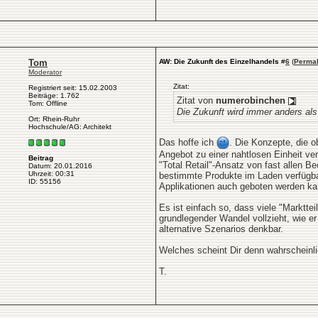
Tom
AW: Die Zukunft des Einzelhandels
#
6
(
Permal
Moderator
Zitat:
Registriert seit: 15.02.2003
Beiträge: 1.762
Zitat von
numerobinchen
Tom: Offline
Die Zukunft wird immer anders al
Ort: Rhein-Ruhr
Hochschule/AG: Architekt
Das hoffe ich
. Die Konzepte, die o
Angebot zu einer nahtlosen Einheit ve
Beitrag
"Total Retail"-Ansatz von fast allen B
Datum: 20.01.2016
Uhrzeit: 00:31
bestimmte Produkte im Laden verfügbar
ID: 55156
Applikationen auch geboten werden ka
Es ist einfach so, dass viele "Marktte
grundlegender Wandel vollzieht, wie e
alternative Szenarios denkbar.
Welches scheint Dir denn wahrscheinli
T.