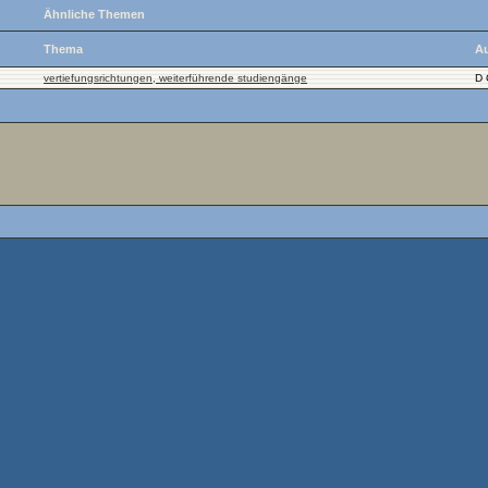
Ähnliche Themen
Thema
Au
vertiefungsrichtungen, weiterführende studiengänge
D 