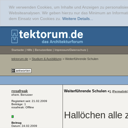
Wir verwenden Cookies, um Inhalte und Anzeigen zu personalisier
Websiteanalysen. Wir geben hierzu nur das Minimum an Informati
dem Einsatz von Cookies zu.
Weitere Details...
Startseite
|
Hilfe
|
Benutzerliste
|
Impressum/Datenschutz
|
tektorum.de
>
Studium & Ausbildung
> Weiterführende Schulen
rosafreak
Weiterführende Schulen
#
1
(
Permalink
)
ehem. Benutzer
Registriert seit: 21.02.2009
Beiträge: 1
rosafreak: Offline
Hallöchen all
Beitrag
Datum: 24.02.2009