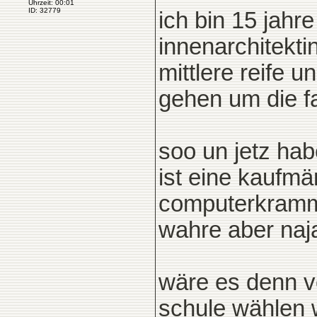
Uhrzeit: 00:01
ID: 32779
ich bin 15 jahr
innenarchitekti
mittlere reife 
gehen um die f
soo un jetz hab
ist eine kaufmä
computerkrammäß
wahre aber naja
wäre es denn vo
schule wählen