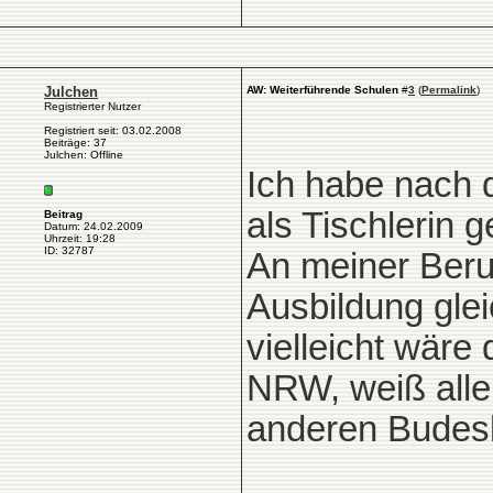
Julchen
AW: Weiterführende Schulen
#
3
(
Permalink
)
Registrierter Nutzer
Registriert seit: 03.02.2008
Beiträge: 37
Julchen: Offline
Ich habe nach d
als Tischlerin 
Beitrag
Datum: 24.02.2009
Uhrzeit: 19:28
ID: 32787
An meiner Beru
Ausbildung glei
vielleicht wäre
NRW, weiß aller
anderen Budesl