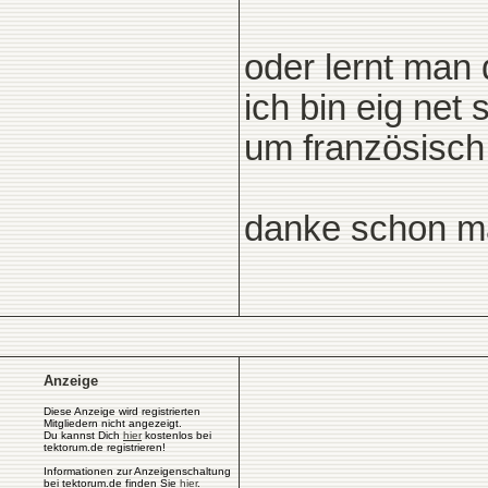
oder lernt man
ich bin eig net
um französisc
danke schon ma
Anzeige
Diese Anzeige wird registrierten
Mitgliedern nicht angezeigt.
Du kannst Dich
hier
kostenlos bei
tektorum.de registrieren!
Informationen zur Anzeigenschaltung
bei tektorum.de finden Sie
hier
.