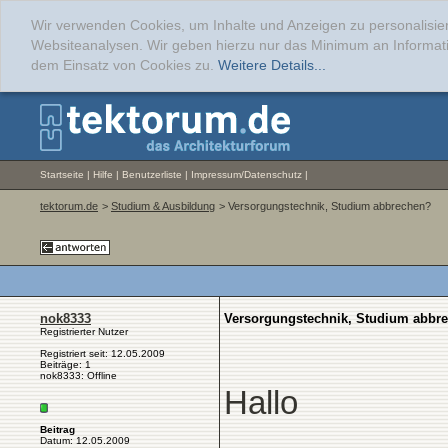
Wir verwenden Cookies, um Inhalte und Anzeigen zu personalisier
Websiteanalysen. Wir geben hierzu nur das Minimum an Informati
dem Einsatz von Cookies zu.
Weitere Details...
Startseite
|
Hilfe
|
Benutzerliste
|
Impressum/Datenschutz
|
tektorum.de
>
Studium & Ausbildung
> Versorgungstechnik, Studium abbrechen?
nok8333
Versorgungstechnik, Studium abbr
Registrierter Nutzer
Registriert seit: 12.05.2009
Beiträge: 1
nok8333: Offline
Hallo
Beitrag
Datum: 12.05.2009