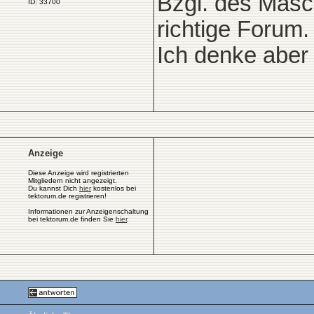
Bzgl. des Masch
ID: 33700
richtige Forum.
Ich denke aber 
Anzeige
Diese Anzeige wird registrierten
Mitgliedern nicht angezeigt.
Du kannst Dich
hier
kostenlos bei
tektorum.de registrieren!
Informationen zur Anzeigenschaltung
bei tektorum.de finden Sie
hier
.