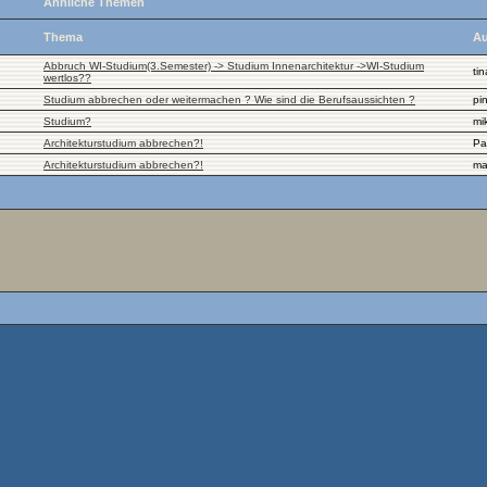
Ähnliche Themen
Thema
Au
Abbruch WI-Studium(3.Semester) -> Studium Innenarchitektur ->WI-Studium
tin
wertlos??
Studium abbrechen oder weitermachen ? Wie sind die Berufsaussichten ?
pi
Studium?
mi
Architekturstudium abbrechen?!
Pa
Architekturstudium abbrechen?!
ma