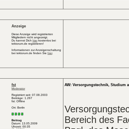
Anzeige
Diese Anzeige wird registrierten
Mitgliedern nicht angezeigt.
Du kannst Dich
hier
kostenlos bei
tektorum.de registrieren!
Informationen zur Anzeigenschaltung
bei tektorum.de finden Sie
hier
.
fst
AW: Versorgungstechnik, Studium 
Moderator
Registriert seit: 07.08.2003
Beiträge: 1.267
fst: Offline
Versorgungstec
Ort: Berlin
Bereich des Fa
Beitrag
Datum: 13.05.2009
Uhrzeit: 00:35