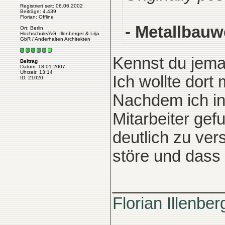
Registriert seit: 06.06.2002
Beiträge: 4.439
Florian: Offline
- Metallbauw
Ort: Berlin
Hochschule/AG: Illenberger & Lilja
GbR / Anderhalten Architekten
Kennst du jema
Beitrag
Datum: 18.01.2007
Uhrzeit: 13:14
Ich wollte dort 
ID: 21020
Nachdem ich in
Mitarbeiter gef
deutlich zu ver
störe und dass 
____________
Florian Illenber