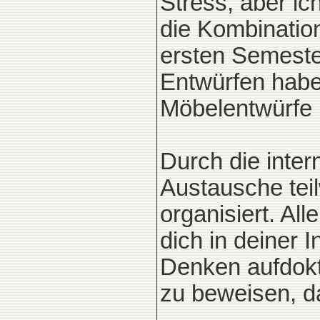
Stress, aber ic
die Kombinatio
ersten Semester
Entwürfen habe
Möbelentwürfe
Durch die inter
Austausche tei
organisiert. Al
dich in deiner In
Denken aufdoktr
zu beweisen, da