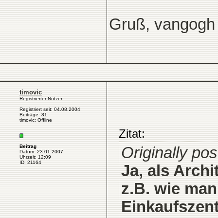
Gruß, vangogh
timovic
Registrierter Nutzer
Registriert seit: 04.08.2004
Beiträge: 81
timovic: Offline
Zitat:
Beitrag
Originally pos
Datum: 23.01.2007
Uhrzeit: 12:09
ID: 21164
Ja, als Archi
z.B. wie man
Einkaufszen