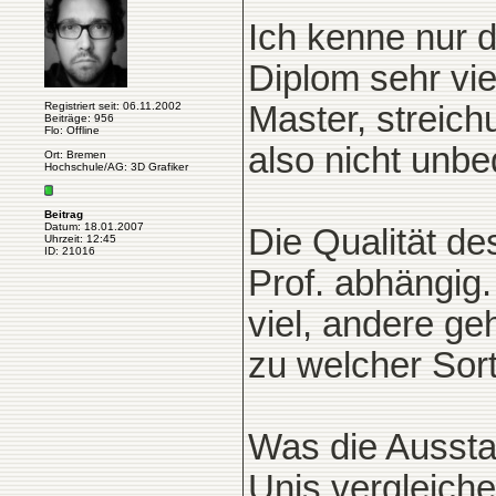
Ich kenne nur d
Diplom sehr vie
Registriert seit: 06.11.2002
Master, streich
Beiträge: 956
Flo: Offline
also nicht unbed
Ort: Bremen
Hochschule/AG: 3D Grafiker
Beitrag
Datum: 18.01.2007
Die Qualität de
Uhrzeit: 12:45
ID: 21016
Prof. abhängig.
viel, andere ge
zu welcher Sort
Was die Ausstat
Unis vergleiche