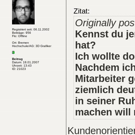
Zitat:
Originally pos
Registriert seit: 06.11.2002
Kennst du j
Beiträge: 956
Flo: Offline
hat?
Ort: Bremen
Hochschule/AG: 3D Grafiker
Ich wollte do
Beitrag
Datum: 18.01.2007
Nachdem ich
Uhrzeit: 13:43
ID: 21023
Mitarbeiter 
ziemlich deu
in seiner Ru
machen will n
Kundenorientier