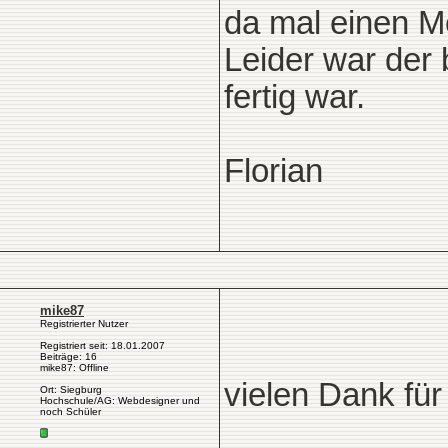
da mal einen M
Leider war der
fertig war.
Florian
mike87
Registrierter Nutzer
Registriert seit: 18.01.2007
Beiträge: 16
mike87: Offline
vielen Dank für
Ort: Siegburg
Hochschule/AG: Webdesigner und
noch Schüler