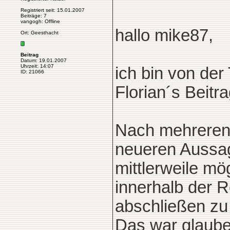
Registriert seit: 15.01.2007
Beiträge: 7
vangogh: Offline
hallo mike87,
Ort: Geesthacht
Beitrag
Datum: 19.01.2007
Uhrzeit: 14:07
ich bin von de
ID: 21066
Florian´s Beitr
Nach mehreren 
neueren Aussag
mittlerweile mö
innerhalb der R
abschließen zu
Das war glaube 