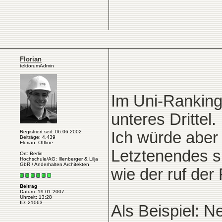
Florian
tektorumAdmin
Im Uni-Ranking 
unteres Drittel.
Registriert seit: 06.06.2002
Ich würde aber 
Beiträge: 4.439
Florian: Offline
Letztenendes si
Ort: Berlin
Hochschule/AG: Illenberger & Lilja
GbR / Anderhalten Architekten
wie der ruf der 
Beitrag
Datum: 19.01.2007
Uhrzeit: 13:28
ID: 21063
Als Beispiel: N