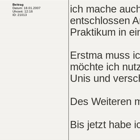
Beitrag
ich mache auch 
Datum: 18.01.2007
Uhrzeit: 12:16
ID: 21013
entschlossen A
Praktikum in e
Erstma muss ich
möchte ich nut
Unis und versc
Des Weiteren m
Bis jetzt habe 