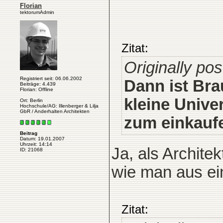
Florian
tektorumAdmin
Zitat:
Originally po
Registriert seit: 06.06.2002
Dann ist Bra
Beiträge: 4.439
Florian: Offline
kleine Unive
Ort: Berlin
Hochschule/AG: Illenberger & Lilja
GbR / Anderhalten Architekten
zum einkaufe
Beitrag
Datum: 19.01.2007
Uhrzeit: 14:14
Ja, als Archite
ID: 21068
wie man aus ei
Zitat: