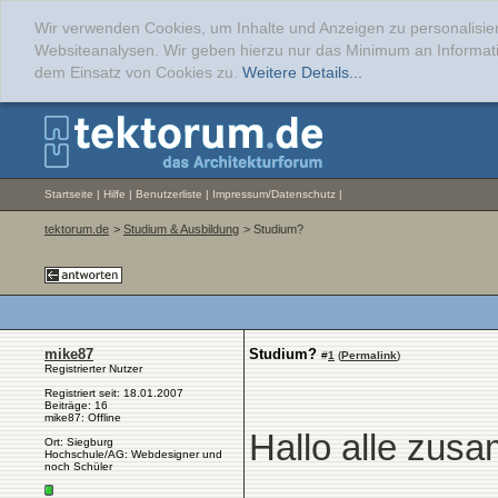
Wir verwenden Cookies, um Inhalte und Anzeigen zu personalisier
Websiteanalysen. Wir geben hierzu nur das Minimum an Informati
dem Einsatz von Cookies zu.
Weitere Details...
Startseite
|
Hilfe
|
Benutzerliste
|
Impressum/Datenschutz
|
tektorum.de
>
Studium & Ausbildung
> Studium?
mike87
Studium?
#
1
(
Permalink
)
Registrierter Nutzer
Registriert seit: 18.01.2007
Beiträge: 16
mike87: Offline
Hallo alle zus
Ort: Siegburg
Hochschule/AG: Webdesigner und
noch Schüler