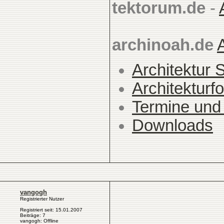
tektorum.de
-
archinoah.de
Architektur 
Architekturfo
Termine und
Downloads
vangogh
Registrierter Nutzer
Registriert seit: 15.01.2007
Beiträge: 7
vangogh: Offline