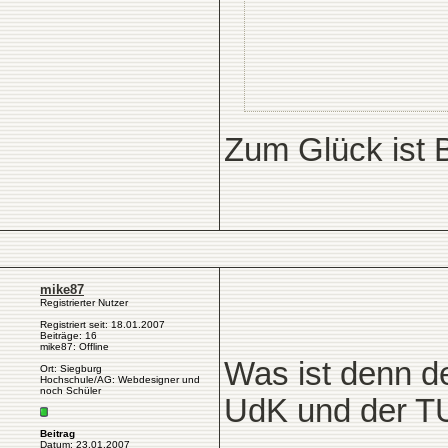
Zum Glück ist B
mike87
Registrierter Nutzer
Registriert seit: 18.01.2007
Beiträge: 16
mike87: Offline
Was ist denn de
Ort: Siegburg
Hochschule/AG: Webdesigner und
noch Schüler
UdK und der T
Beitrag
Datum: 23.01.2007