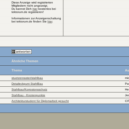
Diese Anzeige wird registrierten
Mitgliedern nicht angezeigt.
Du kannst Dich
hier
kostenlos bei
tektorum.de registrieren!
Informationen zur Anzeigenschaltung
bei tektorum.de finden Sie
hier
.
Ähnliche Themen
Thema
Au
stuetzenraster/stahlbau
mi
Detaileckpunt StahlBau
Pa
Stahlbau/Korrosionsschutz
He
Stahlbau - Knotenpunkte
Je
Architekturstudent für Diplomarbeit gesucht
CI