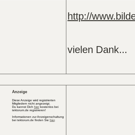
http://www.bilde
vielen Dank...
Anzeige
Diese Anzeige wird registrierten
Mitgliedern nicht angezeigt.
Du kannst Dich
hier
kostenlos bei
tektorum.de registrieren!
Informationen zur Anzeigenschaltung
bei tektorum.de finden Sie
hier
.