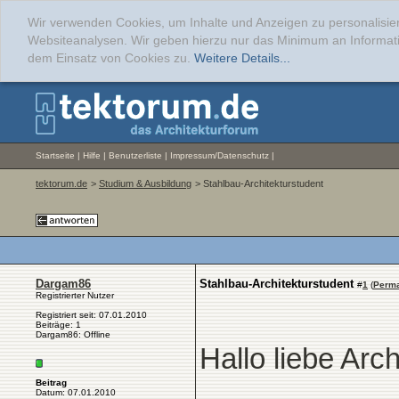
Wir verwenden Cookies, um Inhalte und Anzeigen zu personalisier
Websiteanalysen. Wir geben hierzu nur das Minimum an Informati
dem Einsatz von Cookies zu.
Weitere Details...
Startseite
|
Hilfe
|
Benutzerliste
|
Impressum/Datenschutz
|
tektorum.de
>
Studium & Ausbildung
> Stahlbau-Architekturstudent
Dargam86
Stahlbau-Architekturstudent
#
1
(
Perma
Registrierter Nutzer
Registriert seit: 07.01.2010
Beiträge: 1
Dargam86: Offline
Hallo liebe Arch
Beitrag
Datum: 07.01.2010