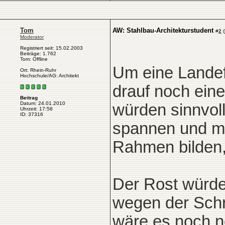
Tom
AW: Stahlbau-Architekturstudent
#
2
(
Moderator
Registriert seit: 15.02.2003
Beiträge: 1.762
Tom: Offline
Um eine Landef
Ort: Rhein-Ruhr
Hochschule/AG: Architekt
drauf noch eine
Beitrag
Datum: 24.01.2010
würden sinnvol
Uhrzeit: 17:58
ID: 37316
spannen und mit
Rahmen bilden, 
Der Rost würde
wegen der Schrä
wäre es noch n