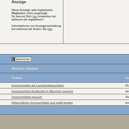
Anzeige
Diese Anzeige wird registrierten
Mitgliedern nicht angezeigt.
Du kannst Dich
hier
kostenlos bei
tektorum.de registrieren!
Informationen zur Anzeigenschaltung
bei tektorum.de finden Sie
hier
.
Ähnliche Themen
Thema
Au
Innenarchitekt als Landschaftsarchitekt
01
Innenarchitekt-Student/in in München gesucht
ae
Innenarchitekt gesucht
To
freiberuflicher innenarchitekt und grafik-design
sn