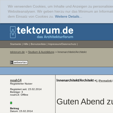
Wir verwenden Cookies, um Inhalte und Anzeigen zu personalisier
Websiteanalysen. Wir geben hierzu nur das Minimum an Informati
dem Einsatz von Cookies zu.
Weitere Details...
Startseite
|
Hilfe
|
Benutzerliste
|
Impressum/Datenschutz
|
tektorum.de
>
Studium & Ausbildung
> Innenarchitekt/Architekt
noah14
Innenarchitekt/Architekt
#
1
(
Permalink
)
Registrierter Nutzer
Registriert seit: 15.02.2014
Beiträge: 3
noah14: Offline
Guten Abend 
Beitrag
Datum: 15.02.2014