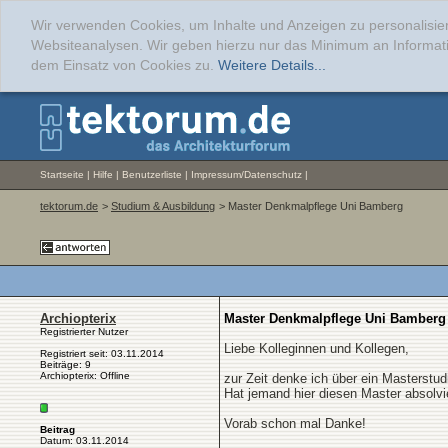
Wir verwenden Cookies, um Inhalte und Anzeigen zu personalisier
Websiteanalysen. Wir geben hierzu nur das Minimum an Informati
dem Einsatz von Cookies zu.
Weitere Details...
Startseite
|
Hilfe
|
Benutzerliste
|
Impressum/Datenschutz
|
tektorum.de
>
Studium & Ausbildung
> Master Denkmalpflege Uni Bamberg
Archiopterix
Master Denkmalpflege Uni Bamberg
Registrierter Nutzer
Liebe Kolleginnen und Kollegen,
Registriert seit: 03.11.2014
Beiträge: 9
Archiopterix: Offline
zur Zeit denke ich über ein Masterstu
Hat jemand hier diesen Master absolvi
Vorab schon mal Danke!
Beitrag
Datum: 03.11.2014