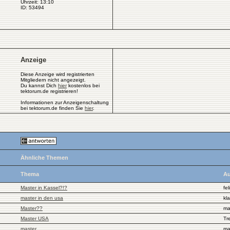
Uhrzeit: 13:10
ID: 53494
Anzeige
Diese Anzeige wird registrierten
Mitgliedern nicht angezeigt.
Du kannst Dich
hier
kostenlos bei
tektorum.de registrieren!
Informationen zur Anzeigenschaltung
bei tektorum.de finden Sie
hier
.
Ähnliche Themen
Thema
Au
Master in Kassel?!?
fel
master in den usa
kl
Master??
ma
Master USA
Tr
master
ma