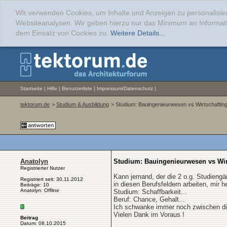
Wir verwenden Cookies, um Inhalte und Anzeigen zu personalisier
Websiteanalysen. Wir geben hierzu nur das Minimum an Informati
dem Einsatz von Cookies zu.
Weitere Details...
Startseite
|
Hilfe
|
Benutzerliste
|
Impressum/Datenschutz
|
tektorum.de
>
Studium & Ausbildung
> Studium: Bauingenieurwesen vs Wirtschafting
Anatolyn
Studium: Bauingenieurwesen vs Wir
Registrierter Nutzer
Kann jemand, der die 2 o.g. Studieng
Registriert seit: 30.11.2012
in diesen Berufsfeldern arbeiten, mir 
Beiträge: 10
Anatolyn: Offline
Studium: Schaffbarkeit...
Beruf: Chance, Gehalt...
Ich schwanke immer noch zwischen die
Vielen Dank im Voraus !
Beitrag
Datum: 08.10.2015