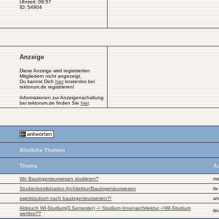
Uhrzeit: 09:57
ID: 54904
Anzeige
Diese Anzeige wird registrierten
Mitgliedern nicht angezeigt.
Du kannst Dich
hier
kostenlos bei
tektorum.de registrieren!
Informationen zur Anzeigenschaltung
bei tektorum.de finden Sie
hier
.
Ähnliche Themen
Thema
Au
Wo Bauingenieurwesen studieren?
m
Studienkombination Architektur/Bauingenieurwesen
tiv
zweitstudium nach bauingenieurwesen?!
an
Abbruch WI-Studium(3.Semester) -> Studium Innenarchitektur ->WI-Studium
ti
wertlos??