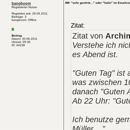
bangboom
AW: "sehr geehrte..." oder "hallo" im Emailve
Registrierter Nutzer
Registriert seit: 29.06.2011
Beiträge: 3
bangboom: Offline
Zitat:
Zitat von
Archi
Beitrag
Datum: 30.06.2011
Uhrzeit: 05:30
Verstehe ich ni
ID: 44238
es Abend ist.
"Guten Tag" ist 
was zwischen 10
danach "Guten 
Ab 22 Uhr: "Gu
Ich benutze ger
Müller,...".