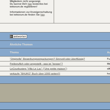
Mitgliedern nicht angezeigt.
Du kannst Dich
hier
kostenlos bei
tektorum.de registrieren!
Informationen zur Anzeigenschaltung
bei tektorum.de finden Sie
hier
.
Ähnliche Themen
Thema
Au
"Originelle" Bewerbungsverpackungen? Sinnvoll oder überflüssig?
Fu
Freiberuflich oder angestellt - was ist "besser"?
Mi
LeCourbusiers "Villa Le Lac" ("Une petite maison")
sil
verkaufe "BAUKO" Buch über 1000 seiten!!!
ho