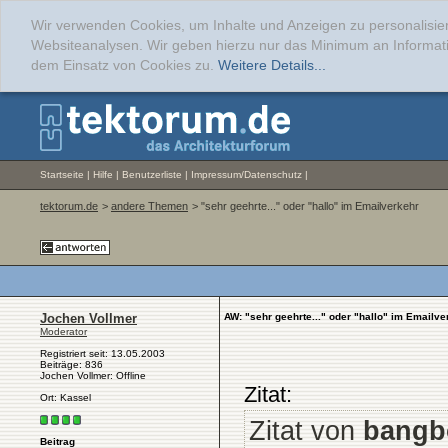
Wir verwenden Cookies, um Inhalte und Anzeigen zu personalisier
Websiteanalysen. Wir geben hierzu nur das Minimum an Informati
dem Einsatz von Cookies zu.
Weitere Details...
Startseite
|
Hilfe
|
Benutzerliste
|
Impressum/Datenschutz
|
tektorum.de
>
andere Themen
> "sehr geehrte..." oder "hallo" im Emailverkehr
Jochen Vollmer
AW: "sehr geehrte..." oder "hallo" im Emailve
Moderator
Registriert seit: 13.05.2003
Beiträge: 836
Jochen Vollmer: Offline
Zitat:
Ort: Kassel
Zitat von
bang
Beitrag