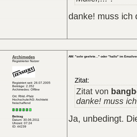
danke! muss ich 
Archimedes
AW: "sehr geehrte..." oder "hallo" im Emailve
Registrierter Nutzer
Zitat:
Registriert seit: 26.07.2005
Beiträge: 2.352
Zitat von
bang
Archimedes: Offline
Ort: Rhld.-Pfalz
danke! muss ich
Hochschule/AG: Architekt
freischaffend
Ja, unbedingt. D
Beitrag
Datum: 30.06.2011
Uhrzeit: 07:24
ID: 44239