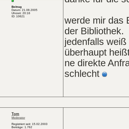
Beitrag
Datum: 21.08.2005
Uhrzeit: 20:16
ID: 10621
werde mir das B
der Bibliothek.
jedenfalls weiß
überhaupt heißt
ne direkte Anfr
schlecht
Tom
Moderator
Registriert seit: 15.02.2003
Beiträge: 1.762