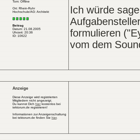
Tom: Offline
Ich würde sage
Ort: Rhein-Ruhr
Hochschule/AG: Architekt
Aufgabensteller
Beitrag
Datum: 21.08.2005
formulieren ("
Uhrzeit: 20:36
ID: 10622
vom dem Sounds
Anzeige
Diese Anzeige wird registrierten
Mitgliedern nicht angezeigt.
Du kannst Dich
hier
kostenlos bei
tektorum.de registrieren!
Informationen zur Anzeigenschaltung
bei tektorum.de finden Sie
hier
.