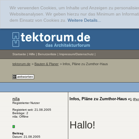
Wir verwenden Cookies, um Inhalte und Anzeigen zu personalisier
Websiteanalysen. Wir geben hierzu nur das Minimum an Informati
dem Einsatz von Cookies zu.
Weitere Details...
Startseite
|
Hilfe
|
Benutzerliste
|
Impressum/Datenschutz
|
tektorum.de
>
Bauten & Planer
> Infos, Pläne zu Zumthor-Haus
nila
Infos, Pläne zu Zumthor-Haus
#
1
(
Per
Registrierter Nutzer
Registriert seit: 21.08.2005
Beiträge: 2
nila: Offline
Hallo!
Beitrag
Datum: 21.08.2005