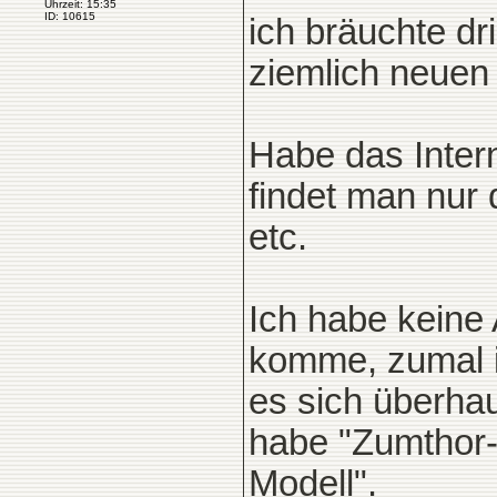
Uhrzeit: 15:35
ID: 10615
ich bräuchte d
ziemlich neuen
Habe das Inter
findet man nur
etc.
Ich habe keine
komme, zumal i
es sich überha
habe "Zumthor-
Modell".