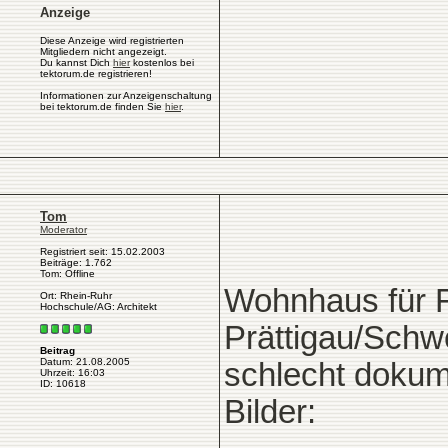
Anzeige
Diese Anzeige wird registrierten
Mitgliedern nicht angezeigt.
Du kannst Dich
hier
kostenlos bei
tektorum.de registrieren!
Informationen zur Anzeigenschaltung
bei tektorum.de finden Sie
hier
.
Tom
Moderator
Registriert seit: 15.02.2003
Beiträge: 1.762
Tom: Offline
Wohnhaus für Fa
Ort: Rhein-Ruhr
Hochschule/AG: Architekt
Prättigau/Schw
Beitrag
Datum: 21.08.2005
schlecht dokum
Uhrzeit: 16:03
ID: 10618
Bilder: