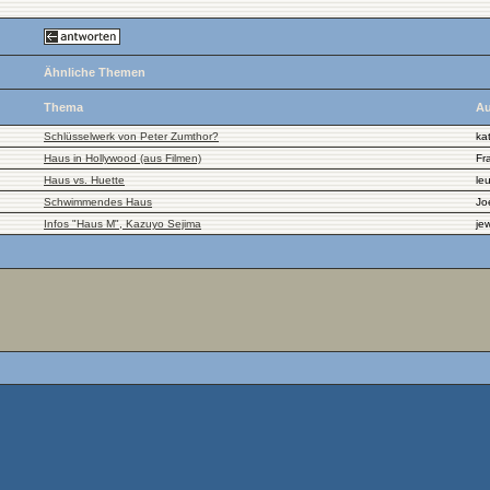
Ähnliche Themen
Thema
Au
Schlüsselwerk von Peter Zumthor?
ka
Haus in Hollywood (aus Filmen)
Fr
Haus vs. Huette
le
Schwimmendes Haus
Jo
Infos "Haus M", Kazuyo Sejima
je