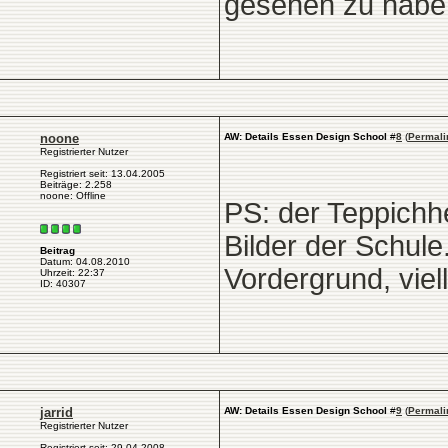
gesehen zu haben.
noone
AW: Details Essen Design School
#
8
(
Permali
Registrierter Nutzer
Registriert seit: 13.04.2005
Beiträge: 2.258
noone: Offline
PS: der Teppichhe
Bilder der Schul
Beitrag
Datum: 04.08.2010
Vordergrund, viell
Uhrzeit: 22:37
ID: 40307
jarrid
AW: Details Essen Design School
#
9
(
Permali
Registrierter Nutzer
Registriert seit: 29.04.2008