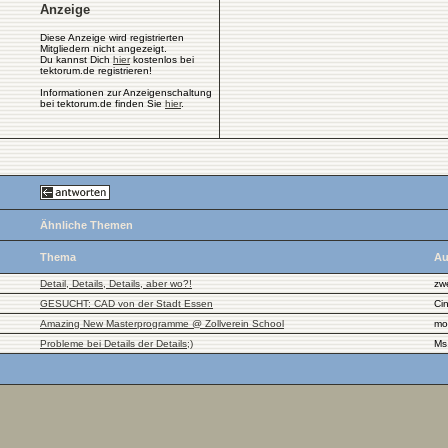
Anzeige
Diese Anzeige wird registrierten
Mitgliedern nicht angezeigt.
Du kannst Dich
hier
kostenlos bei
tektorum.de registrieren!
Informationen zur Anzeigenschaltung
bei tektorum.de finden Sie
hier
.
Ähnliche Themen
Thema
Au
Detail, Details, Details, aber wo?!
zw
GESUCHT: CAD von der Stadt Essen
Cin
Amazing New Masterprogramme @ Zollverein School
mo
Probleme bei Details der Details;)
Ms