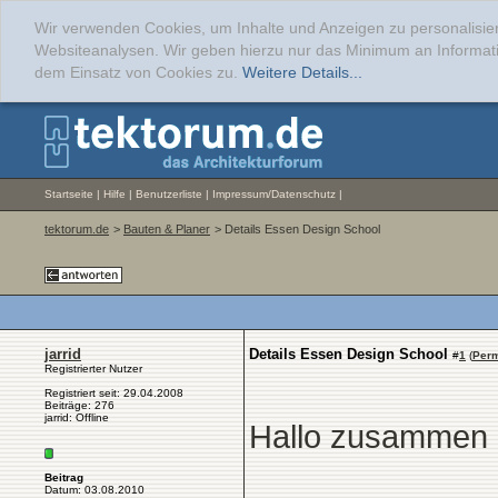
Wir verwenden Cookies, um Inhalte und Anzeigen zu personalisier
Websiteanalysen. Wir geben hierzu nur das Minimum an Informati
dem Einsatz von Cookies zu.
Weitere Details...
Startseite
|
Hilfe
|
Benutzerliste
|
Impressum/Datenschutz
|
tektorum.de
>
Bauten & Planer
> Details Essen Design School
jarrid
Details Essen Design School
#
1
(
Perm
Registrierter Nutzer
Registriert seit: 29.04.2008
Beiträge: 276
jarrid: Offline
Hallo zusammen
Beitrag
Datum: 03.08.2010