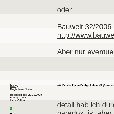
oder
Bauwelt 32/2006
http://www.bauw
Aber nur eventuell
k-roy
AW: Details Essen Design School
#
3
(
Permali
Registrierter Nutzer
Registriert seit: 22.12.2008
Beiträge: 492
k-roy: Offline
detail hab ich dur
paradox, ist aber