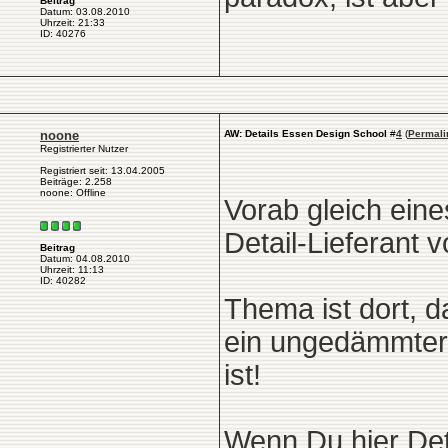
Beitrag
Datum: 03.08.2010
Uhrzeit: 21:33
ID: 40276
noone
AW: Details Essen Design School
#
4
(
Permali
Registrierter Nutzer
Registriert seit: 13.04.2005
Beiträge: 2.258
noone: Offline
Vorab gleich eine
Detail-Lieferant
Beitrag
Datum: 04.08.2010
Uhrzeit: 11:13
ID: 40282
Thema ist dort, 
ein ungedämmter
ist!
Wenn Du hier Det