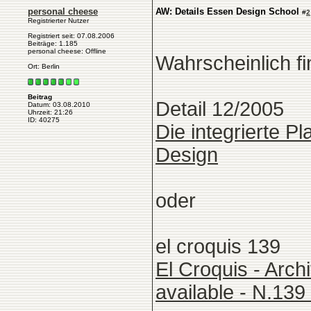
personal cheese
AW: Details Essen Design School
#
2
Registrierter Nutzer
Registriert seit: 07.08.2006
Beiträge: 1.185
personal cheese: Offline
Wahrscheinlich fi
Ort: Berlin
Beitrag
Detail 12/2005
Datum: 03.08.2010
Uhrzeit: 21:26
ID: 40275
Die integrierte 
Design
oder
el croquis 139
El Croquis - Arch
available - N.1