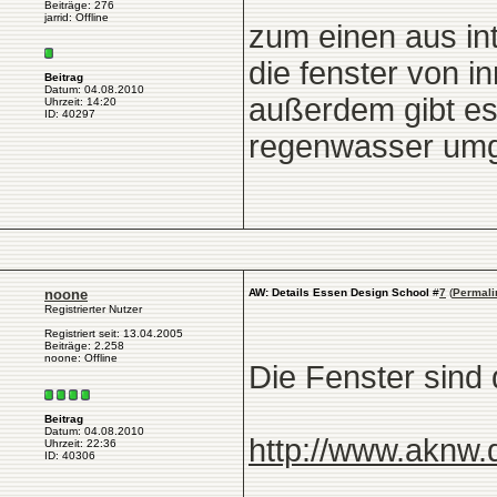
Beiträge: 276
jarrid: Offline
zum einen aus in
die fenster von 
Beitrag
Datum: 04.08.2010
außerdem gibt es 
Uhrzeit: 14:20
ID: 40297
regenwasser umg
noone
AW: Details Essen Design School
#
7
(
Permali
Registrierter Nutzer
Registriert seit: 13.04.2005
Beiträge: 2.258
noone: Offline
Die Fenster sind 
Beitrag
Datum: 04.08.2010
http://www.aknw.
Uhrzeit: 22:36
ID: 40306