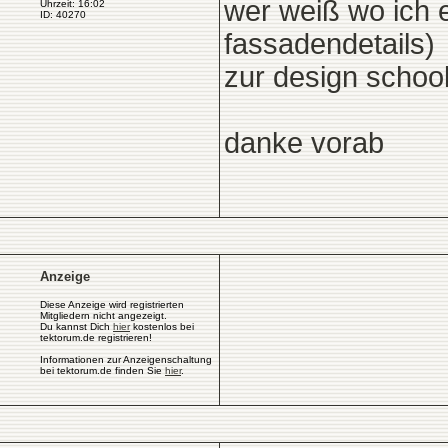
wer weiß wo ich e
Uhrzeit: 16:02
ID: 40270
fassadendetails)
zur design school
danke vorab
Anzeige
Diese Anzeige wird registrierten
Mitgliedern nicht angezeigt.
Du kannst Dich
hier
kostenlos bei
tektorum.de registrieren!
Informationen zur Anzeigenschaltung
bei tektorum.de finden Sie
hier
.