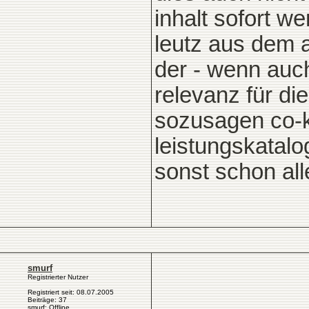
inhalt sofort we
leutz aus dem a
der - wenn auch
relevanz für die
sozusagen co-k
leistungskatalo
sonst schon alle
smurf
Registrierter Nutzer
Registriert seit: 08.07.2005
Beiträge: 37
smurf: Offline