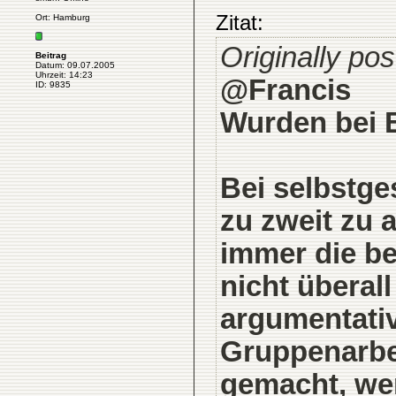
Zitat:
Ort: Hamburg
Originally pos
Beitrag
Datum: 09.07.2005
Uhrzeit: 14:23
@Francis
ID: 9835
Wurden bei E
Bei selbstges
zu zweit zu a
immer die b
nicht überal
argumentativ
Gruppenarbe
gemacht, wen