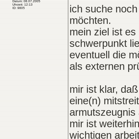
Datum: 08.07.2005
Uhrzeit: 12:13
ich suche noch 
ID: 9805
möchten.
mein ziel ist e
schwerpunkt lie
eventuell die m
als externen pr
mir ist klar, da
eine(n) mitstre
armutszeugnis 
mir ist weiterhi
wichtigen arbe