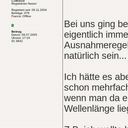
Registrierter Nutzer
Registriert seit: 09.11.2004
Beiträge: 678
Francis: Offline
Bei uns ging be
eigentlich immer
Beitrag
Datum: 09.07.2005
Uhrzeit: 17:16
ID: 9842
Ausnahmeregel
natürlich sein...
Ich hätte es ab
schon mehrfac
wenn man da en
Wellenlänge lie