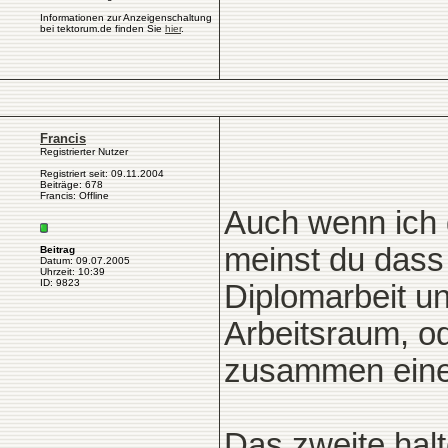
Informationen zur Anzeigenschaltung
bei tektorum.de finden Sie
hier
.
Francis
Registrierter Nutzer
Registriert seit: 09.11.2004
Beiträge: 678
Francis: Offline
Auch wenn ich 
meinst du dass
Beitrag
Datum: 09.07.2005
Uhrzeit: 10:39
ID: 9823
Diplomarbeit un
Arbeitsraum, od
zusammen eine 
Das zweite halt