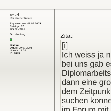
smurf
Registrierter Nutzer
Registriert seit: 08.07.2005
Beiträge: 37
smurf: Offline
Zitat:
Ort: Hamburg
[i]
Beitrag
Datum: 09.07.2005
Uhrzeit: 18:54
Ich weiss ja n
ID: 9843
bei uns gab e
Diplomarbeit
dann eine gro
dem Zeitpunkt
suchen können
im Forum mit, 