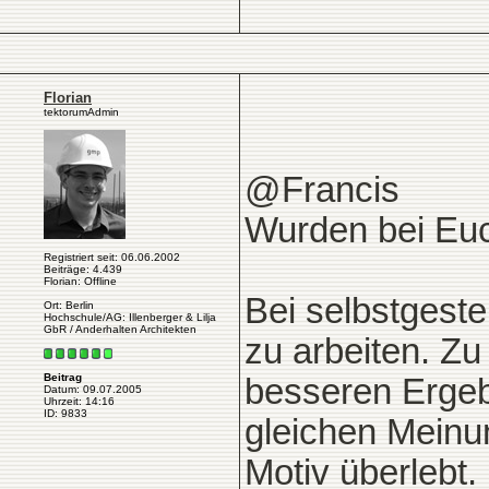
Florian
tektorumAdmin
@Francis
Wurden bei Euc
Registriert seit: 06.06.2002
Beiträge: 4.439
Florian: Offline
Bei selbstgestel
Ort: Berlin
Hochschule/AG: Illenberger & Lilja
GbR / Anderhalten Architekten
zu arbeiten. Zu
Beitrag
besseren Ergebn
Datum: 09.07.2005
Uhrzeit: 14:16
ID: 9833
gleichen Meinun
Motiv überlebt.