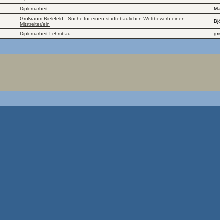
Diplomarbeit
Ma
Großraum Bielefeld - Suche für einen städtebaulichen Wettbewerb einen
Bj
Mitstreiter/ein
Diplomarbeit Lehmbau
gr