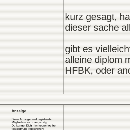
kurz gesagt, ha
dieser sache all
gibt es vielleic
alleine diplom
HFBK, oder and
Anzeige
Diese Anzeige wird registrierten
Mitgliedern nicht angezeigt.
Du kannst Dich
hier
kostenlos bei
tektorum.de registrieren!