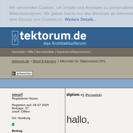
Wir verwenden Cookies, um Inhalte und Anzeigen zu personalisier
Websiteanalysen. Wir geben hierzu nur das Minimum an Informati
dem Einsatz von Cookies zu.
Weitere Details...
Startseite
|
Hilfe
|
Benutzerliste
|
Impressum/Datenschutz
|
tektorum.de
>
Beruf & Karriere
> Mitstreiter für Diplomarbeit (HH)
smurf
diplom
#
1
(
Permalink
)
Registrierter Nutzer
Registriert seit: 08.07.2005
Beiträge: 37
smurf: Offline
hallo,
Ort: Hamburg
Beitrag