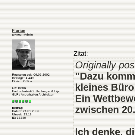
Florian
tektorumAdmin
Zitat:
Originally po
"Dazu kommt
Registriert seit: 06.06.2002
Beiträge: 4.439
Florian: Offline
kleines Büro
Ort: Berlin
Hochschule/AG: Illenberger & Lilja
GbR / Anderhalten Architekten
Ein Wettbew
zwischen 20
Beitrag
Datum: 24.01.2006
Uhrzeit: 23:18
ID: 13246
Ich denke, d