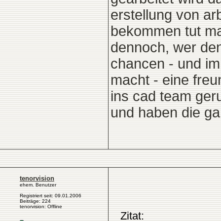
erstellung von arb
bekommen tut ma
dennoch, wer den
chancen - und i
macht - eine freu
ins cad team ger
und haben die gan
tenorvision
ehem. Benutzer
Registriert seit: 09.01.2006
Beiträge: 224
tenorvision: Offline
Zitat: