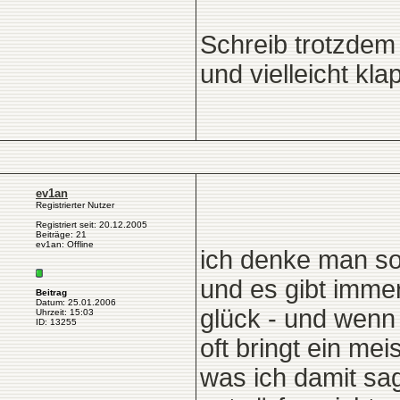
Schreib trotzdem 
und vielleicht kl
ev1an
Registrierter Nutzer
Registriert seit: 20.12.2005
Beiträge: 21
ev1an: Offline
ich denke man so
und es gibt imme
Beitrag
Datum: 25.01.2006
glück - und wenn 
Uhrzeit: 15:03
ID: 13255
oft bringt ein me
was ich damit sa