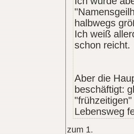
Ich würde abe
"Namensgeilh
halbwegs grö
Ich weiß aller
schon reicht.
Aber die Haup
beschäftigt: g
"frühzeitigen
Lebensweg fe
zum 1.