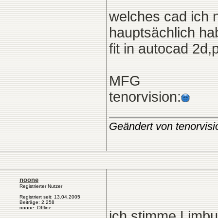
welches cad ich 
hauptsächlich hab
fit in autocad 2d,
MFG
tenorvision:
Geändert von tenorvis
noone
Registrierter Nutzer
Registriert seit: 13.04.2005
Beiträge: 2.258
noone: Offline
ich stimme Limbus