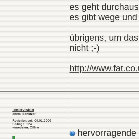
es geht durchaus
es gibt wege und 
übrigens, um das 
nicht ;-)
http://www.fat.co
tenorvision
ehem. Benutzer
Registriert seit: 09.01.2006
Beiträge: 224
tenorvision: Offline
hervorragende s