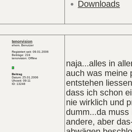
Downloads
tenorvision
ehem. Benutzer
Registriert seit: 09.01.2006
Beiträge: 224
tenorvision: Offline
naja...alles in al
auch was meine 
Beitrag
Datum: 25.01.2006
entstehen liessen
Uhrzeit: 09:11
ID: 13248
dass ich schon e
nie wirklich und p
dumm...da muss ic
andere, aber das
abwägen beschlos