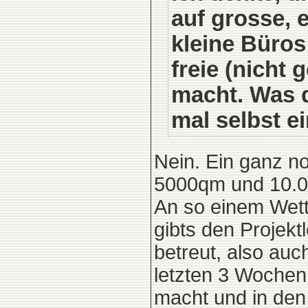
auf grosse, 
kleine Büro
freie (nicht
macht. Was d
mal selbst e
Nein. Ein ganz n
5000qm und 10.
An so einem Wett
gibts den Projekt
betreut, also auc
letzten 3 Woche
macht und in den 