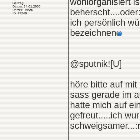
wohlorganisiert is
Beitrag
Datum: 24.01.2006
beherscht....oder:
Uhrzeit: 19:26
ID: 13240
ich persönlich w
bezeichnen
@sputnik![U]
höre bitte auf mi
sass gerade im 
hatte mich auf e
gefreut.....ich w
schweigsamer...:r