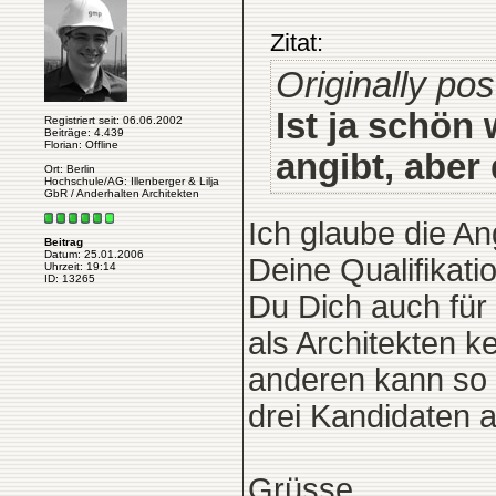
Zitat:
Originally po
Ist ja schön
Registriert seit: 06.06.2002
Beiträge: 4.439
Florian: Offline
angibt, aber 
Ort: Berlin
Hochschule/AG: Illenberger & Lilja
GbR / Anderhalten Architekten
Ich glaube die A
Beitrag
Datum: 25.01.2006
Deine Qualifikati
Uhrzeit: 19:14
ID: 13265
Du Dich auch für 
als Architekten 
anderen kann so 
drei Kandidaten 
Grüsse