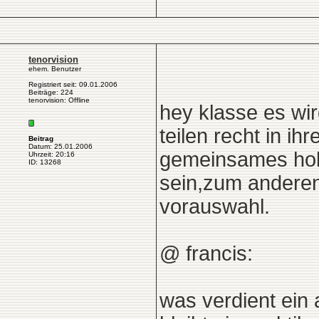
tenorvision
ehem. Benutzer
Registriert seit: 09.01.2006
Beiträge: 224
tenorvision: Offline
hey klasse es wi
teilen recht in i
Beitrag
Datum: 25.01.2006
gemeinsames hobb
Uhrzeit: 20:16
ID: 13268
sein,zum anderen 
vorauswahl.
@ francis:
was verdient ein