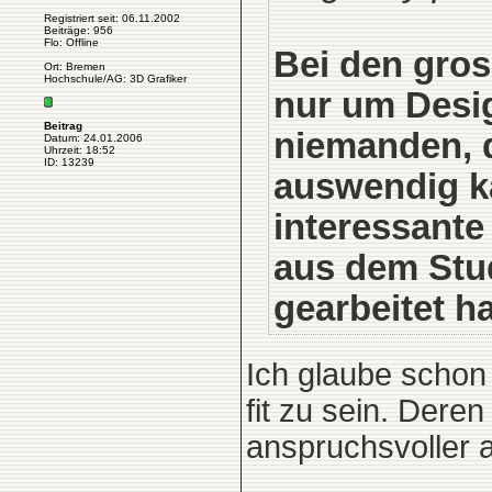
Registriert seit: 06.11.2002
Beiträge: 956
Flo: Offline
Bei den gros
Ort: Bremen
Hochschule/AG: 3D Grafiker
nur um Desig
Beitrag
niemanden, 
Datum: 24.01.2006
Uhrzeit: 18:52
ID: 13239
auswendig ka
interessante
aus dem Stu
gearbeitet ha
Ich glaube schon 
fit zu sein. Dere
anspruchsvoller 