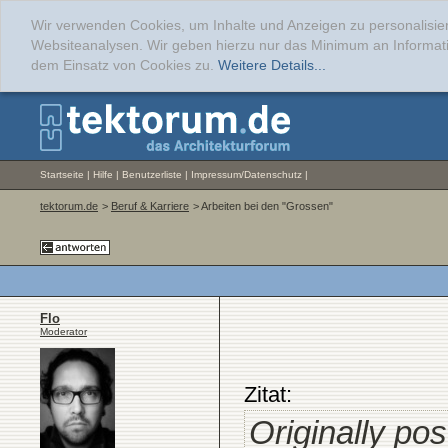
Wir verwenden Cookies, um Inhalte und Anzeigen zu personalisier
Websiteanalysen. Wir geben hierzu nur das Minimum an Informati
dem Einsatz von Cookies zu.
Weitere Details...
Startseite
|
Hilfe
|
Benutzerliste
|
Impressum/Datenschutz
|
tektorum.de
>
Beruf & Karriere
> Arbeiten bei den "Grossen"
Flo
Moderator
Zitat:
Originally po