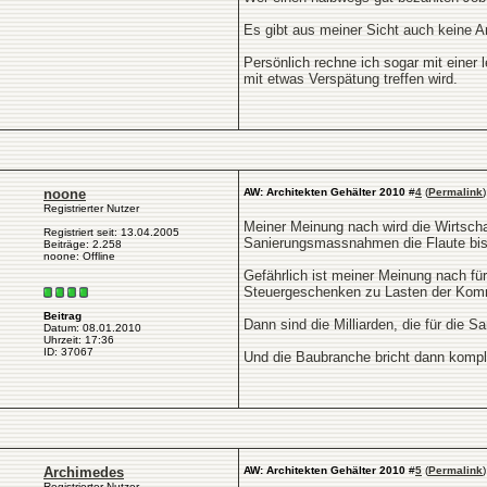
Es gibt aus meiner Sicht auch keine 
Persönlich rechne ich sogar mit einer 
mit etwas Verspätung treffen wird.
noone
AW: Architekten Gehälter 2010
#
4
(
Permalink
)
Registrierter Nutzer
Meiner Meinung nach wird die Wirtscha
Registriert seit: 13.04.2005
Sanierungsmassnahmen die Flaute bishe
Beiträge: 2.258
noone: Offline
Gefährlich ist meiner Meinung nach fü
Steuergeschenken zu Lasten der Ko
Beitrag
Dann sind die Milliarden, die für die
Datum: 08.01.2010
Uhrzeit: 17:36
ID: 37067
Und die Baubranche bricht dann komple
Archimedes
AW: Architekten Gehälter 2010
#
5
(
Permalink
)
Registrierter Nutzer