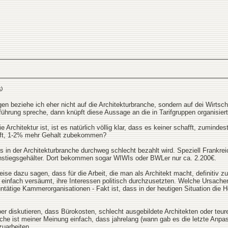
k
)
gen beziehe ich eher nicht auf die Architekturbranche, sondern auf dei Wirts
führung spreche, dann knüpft diese Aussage an die in Tarifgruppen organisier
ie Architektur ist, ist es natürlich völlig klar, dass es keiner schafft, zumind
afft, 1-2% mehr Gehalt zubekommen?
in der Architekturbranche durchweg schlecht bezahlt wird. Speziell Frankreich
instiegsgehälter. Dort bekommen sogar WIWIs oder BWLer nur ca. 2.200€.
se dazu sagen, dass für die Arbeit, die man als Architekt macht, definitiv zu
 einfach versäumt, ihre Interessen politisch durchzusetzten. Welche Ursach
ntätige Kammerorganisationen - Fakt ist, dass in der heutigen Situation die H
ber diskutieren, dass Bürokosten, schlecht ausgebildete Architekten oder teu
che ist meiner Meinung einfach, dass jahrelang (wann gab es die letzte Anpa
zuarbeiten.