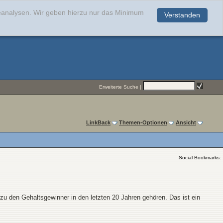
teanalysen. Wir geben hierzu nur das Minimum
Verstanden
.
Erweiterte Suche
|
LinkBack
Themen-Optionen
Ansicht
Social Bookmarks:
zu den Gehaltsgewinner in den letzten 20 Jahren gehören. Das ist ein