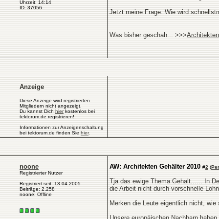
Uhrzeit: 14:14
ID: 37056
Jetzt meine Frage: Wie wird schnellst
Was bisher geschah... >>>
Architekte
Anzeige
Diese Anzeige wird registrierten
Mitgliedern nicht angezeigt.
Du kannst Dich
hier
kostenlos bei
tektorum.de registrieren!
Informationen zur Anzeigenschaltung
bei tektorum.de finden Sie
hier
.
noone
AW: Architekten Gehälter 2010
#
2
(
Pe
Registrierter Nutzer
Tja das ewige Thema Gehalt...... In De
Registriert seit: 13.04.2005
die Arbeit nicht durch vorschnelle Loh
Beiträge: 2.258
noone: Offline
Merken die Leute eigentlich nicht, wie
Unsere europäischen Nachbarn haben uns