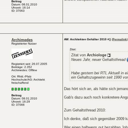
Beitrag
Datum: 08.01.2010
Uhrzeit: 16:14
ID: 37063
Archimedes
AW: Architekten Gehälter 2010
#
3
(
Permalink
)
Registrierter Nutzer
Zitat:
Zitat von
Archiologe
Neues Jahr, neuer Gehaltsthread
Registriert seit: 26.07.2005
Beiträge: 2.352
Archimedes: Offline
Habe gestern bei RTL Aktuell in e
Ort: Rhld.-Pfalz
ein Gehaltszugewinn seit 1990 vo
Hochschule/AG: Architekt
freischaffend
Das hört sich an, als hätte sich jema
Beitrag
Gab's dazu auch noch konkretere Anga
Datum: 08.01.2010
Uhrzeit: 16:29
ID: 37066
Zum Gehaltsthread 2010:
Ich denke, daß sich gegenüber 2009 k
Wer einen halbwegs gut bezahlten Job 