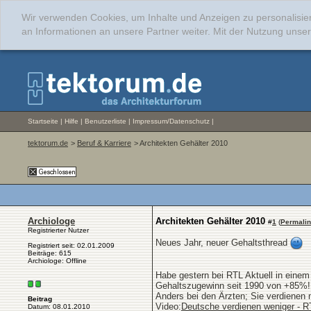
Wir verwenden Cookies, um Inhalte und Anzeigen zu personalisie
an Informationen an unsere Partner weiter. Mit der Nutzung uns
Startseite
|
Hilfe
|
Benutzerliste
|
Impressum/Datenschutz
|
tektorum.de
>
Beruf & Karriere
> Architekten Gehälter 2010
Archiologe
Architekten Gehälter 2010
#
1
(
Permali
Registrierter Nutzer
Neues Jahr, neuer Gehaltsthread
Registriert seit: 02.01.2009
Beiträge: 615
Archiologe: Offline
Habe gestern bei RTL Aktuell in einem
Gehaltszugewinn seit 1990 von +85%!
Anders bei den Ärzten; Sie verdienen 
Beitrag
Video:
Deutsche verdienen weniger - R
Datum: 08.01.2010