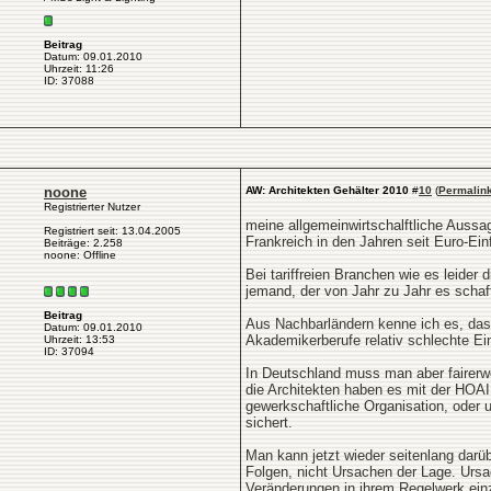
Beitrag
Datum: 09.01.2010
Uhrzeit: 11:26
ID: 37088
noone
AW: Architekten Gehälter 2010
#
10
(
Permalin
Registrierter Nutzer
meine allgemeinwirtschalftliche Aussa
Registriert seit: 13.04.2005
Frankreich in den Jahren seit Euro-Ein
Beiträge: 2.258
noone: Offline
Bei tariffreien Branchen wie es leider d
jemand, der von Jahr zu Jahr es sch
Beitrag
Aus Nachbarländern kenne ich es, dass 
Datum: 09.01.2010
Akademikerberufe relativ schlechte E
Uhrzeit: 13:53
ID: 37094
In Deutschland muss man aber fairerwei
die Architekten haben es mit der HOAI
gewerkschaftliche Organisation, oder u
sichert.
Man kann jetzt wieder seitenlang darü
Folgen, nicht Ursachen der Lage. Ursa
Veränderungen in ihrem Regelwerk ein