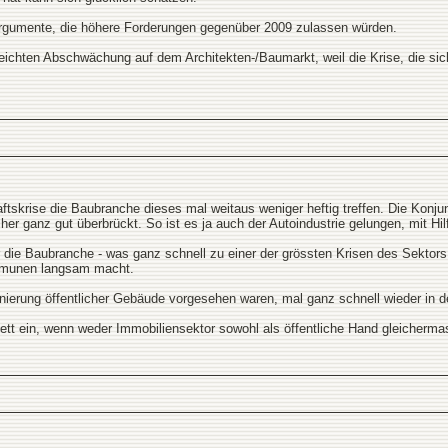
Argumente, die höhere Forderungen gegenüber 2009 zulassen würden.
leichten Abschwächung auf dem Architekten-/Baumarkt, weil die Krise, die sich
ftskrise die Baubranche dieses mal weitaus weniger heftig treffen. Die Konju
r ganz gut überbrückt. So ist es ja auch der Autoindustrie gelungen, mit Hi
r die Baubranche - was ganz schnell zu einer der grössten Krisen des Sektors
mmunen langsam macht.
 Sanierung öffentlicher Gebäude vorgesehen waren, mal ganz schnell wieder in
tt ein, wenn weder Immobiliensektor sowohl als öffentliche Hand gleichermas