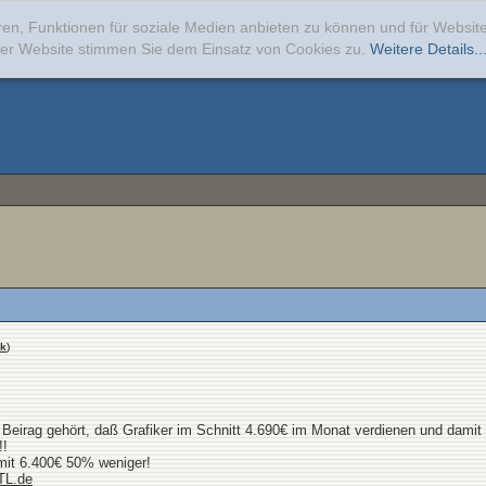
ren, Funktionen für soziale Medien anbieten zu können und für Websi
erer Website stimmen Sie dem Einsatz von Cookies zu.
Weitere Details..
nk
)
 Beirag gehört, daß Grafiker im Schnitt 4.690€ im Monat verdienen und damit 
!!
mit 6.400€ 50% weniger!
TL.de