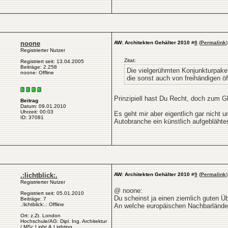
noone
AW: Architekten Gehälter 2010
#
8
(
Permalink
)
Registrierter Nutzer
Zitat:
Registriert seit: 13.04.2005
Beiträge: 2.258
Die vielgerühmten Konjunkturpaket
noone: Offline
die sonst auch von freihändigen öf
Prinzipiell hast Du Recht, doch zum Gl
Beitrag
Datum: 09.01.2010
Uhrzeit: 00:03
Es geht mir aber eigentlich gar nicht
ID: 37081
Autobranche ein künstlich aufgebläht
.:lichtblick:.
AW: Architekten Gehälter 2010
#
9
(
Permalink
)
Registrierter Nutzer
@ noone:
Registriert seit: 05.01.2010
Du scheinst ja einen ziemlich guten Üb
Beiträge: 7
.:lichtblick:.: Offline
An welche europäischen Nachbarländer
Ort: z.Zt. London
Hochschule/AG: Dipl. Ing. Architektur
/ MSc Light & Lighting