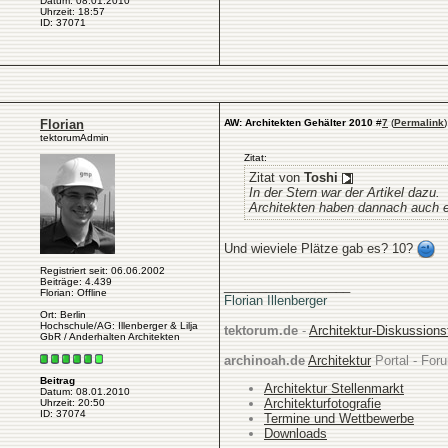
Datum: 08.01.2010
Uhrzeit: 18:57
ID: 37071
Florian
AW: Architekten Gehälter 2010
#
7
(
Permalink
)
tektorumAdmin
Zitat:
Zitat von
Toshi
In der Stern war der Artikel dazu.
Architekten haben dannach auch ei
Und wieviele Plätze gab es? 10?
Registriert seit: 06.06.2002
Beiträge: 4.439
__________________
Florian: Offline
Florian Illenberger
Ort: Berlin
Hochschule/AG: Illenberger & Lilja
tektorum.de
-
Architektur-Diskussion
GbR / Anderhalten Architekten
archinoah.de
Architektur
Portal - Foru
Beitrag
Architektur Stellenmarkt
Datum: 08.01.2010
Architekturfotografie
Uhrzeit: 20:50
ID: 37074
Termine und Wettbewerbe
Downloads