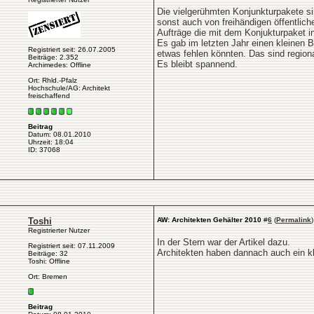
Die vielgerühmten Konjunkturpakete sin
sonst auch von freihändigen öffentlic
Aufträge die mit dem Konjukturpaket in
Es gab im letzten Jahr einen kleinen 
Registriert seit: 26.07.2005
etwas fehlen könnten. Das sind regio
Beiträge: 2.352
Es bleibt spannend.
Archimedes: Offline
Ort: Rhld.-Pfalz
Hochschule/AG: Architekt
freischaffend
Beitrag
Datum: 08.01.2010
Uhrzeit: 18:04
ID: 37068
Toshi
AW: Architekten Gehälter 2010
#
6
(
Permalink
)
Registrierter Nutzer
In der Stern war der Artikel dazu.
Registriert seit: 07.11.2009
Architekten haben dannach auch ein kl
Beiträge: 32
Toshi: Offline
Ort: Bremen
Beitrag