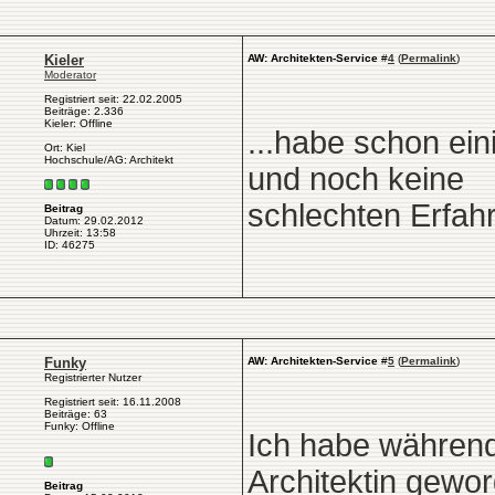
Kieler
AW: Architekten-Service
#
4
(
Permalink
)
Moderator
Registriert seit: 22.02.2005
Beiträge: 2.336
Kieler: Offline
...habe schon ein
Ort: Kiel
Hochschule/AG: Architekt
und noch keine
schlechten Erfahr
Beitrag
Datum: 29.02.2012
Uhrzeit: 13:58
ID: 46275
Funky
AW: Architekten-Service
#
5
(
Permalink
)
Registrierter Nutzer
Registriert seit: 16.11.2008
Beiträge: 63
Funky: Offline
Ich habe während
Architektin gewor
Beitrag