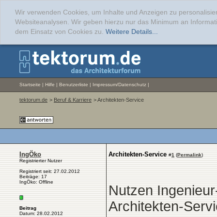
Wir verwenden Cookies, um Inhalte und Anzeigen zu personalisier
Websiteanalysen. Wir geben hierzu nur das Minimum an Informati
dem Einsatz von Cookies zu.
Weitere Details...
Startseite
|
Hilfe
|
Benutzerliste
|
Impressum/Datenschutz
|
tektorum.de
>
Beruf & Karriere
> Architekten-Service
IngÖko
Architekten-Service
#
1
(
Permalink
)
Registrierter Nutzer
Registriert seit: 27.02.2012
Beiträge: 17
IngÖko: Offline
Nutzen Ingenieur
Architekten-Serv
Beitrag
Datum: 28.02.2012