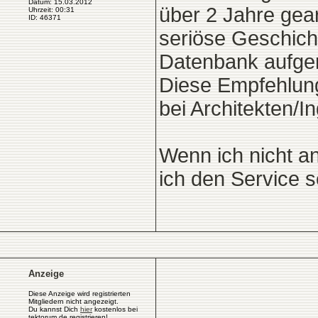
Datum: 15.03.2012
über 2 Jahre gea
Uhrzeit: 00:31
ID: 46371
seriöse Geschich
Datenbank aufge
Diese Empfehlung
bei Architekten/I
Wenn ich nicht a
ich den Service s
Anzeige
Diese Anzeige wird registrierten
Mitgliedern nicht angezeigt.
Du kannst Dich
hier
kostenlos bei
tektorum.de registrieren!