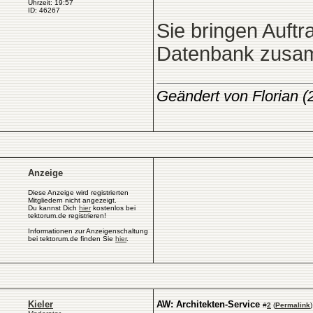
Uhrzeit: 19:57
ID: 46267
Sie bringen Auft
Datenbank zusa
Geändert von Florian 
Anzeige
Diese Anzeige wird registrierten
Mitgliedern nicht angezeigt.
Du kannst Dich
hier
kostenlos bei
tektorum.de registrieren!
Informationen zur Anzeigenschaltung
bei tektorum.de finden Sie
hier
.
Kieler
AW: Architekten-Service
#
2
(
Permalink
)