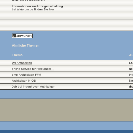
Informationen zur Anzeigenschaltung
bei tektorum.de finden Sie
hier
.
Ähnliche Themen
Thema
Au
Wir Architekten
La
online Service für Freelancer....
no
gmp-Architekten FFM
inf
Architekten in GB
No
Job bei Ingenhoven Architekten
dr