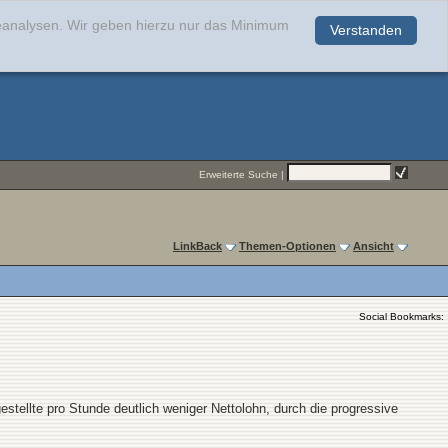
teanalysen. Wir geben hierzu nur das Minimum
Verstanden
.
Erweiterte Suche
|
LinkBack
Themen-Optionen
Ansicht
Social Bookmarks:
tellte pro Stunde deutlich weniger Nettolohn, durch die progressive