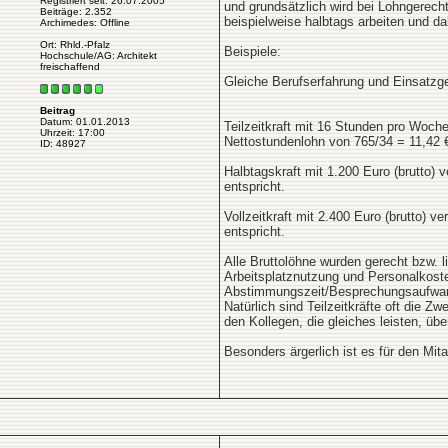
Registriert seit: 26.07.2005
und grundsätzlich wird bei Lohngerecht
Beiträge: 2.352
beispielweise halbtags arbeiten und da
Archimedes: Offline
Ort: Rhld.-Pfalz
Beispiele:
Hochschule/AG: Architekt
freischaffend
Gleiche Berufserfahrung und Einsatzge
Beitrag
Datum: 01.01.2013
Teilzeitkraft mit 16 Stunden pro Woche
Uhrzeit: 17:00
Nettostundenlohn von 765/34 = 11,42 €
ID: 48927
Halbtagskraft mit 1.200 Euro (brutto) 
entspricht.
Vollzeitkraft mit 2.400 Euro (brutto) 
entspricht.
Alle Bruttolöhne wurden gerecht bzw. l
Arbeitsplatznutzung und Personalkosten
Abstimmungszeit/Besprechungsaufwan
Natürlich sind Teilzeitkräfte oft die Z
den Kollegen, die gleiches leisten, üb
Besonders ärgerlich ist es für den Mita