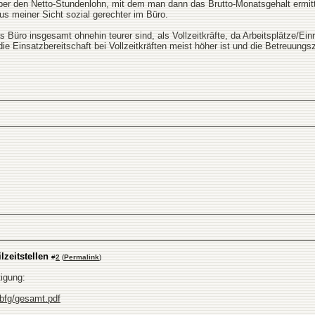
r den Netto-Stundenlohn, mit dem man dann das Brutto-Monatsgehalt ermittelt.
aus meiner Sicht sozial gerechter im Büro.
s Büro insgesamt ohnehin teurer sind, als Vollzeitkräfte, da Arbeitsplätze/Ei
 die Einsatzbereitschaft bei Vollzeitkräften meist höher ist und die Betreuungsze
lzeitstellen
#
2
(
Permalink
)
tigung:
.bfg/gesamt.pdf