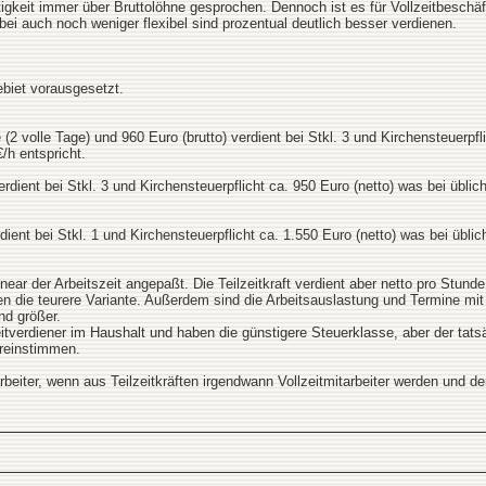
igkeit immer über Bruttolöhne gesprochen. Dennoch ist es für Vollzeitbeschäf
bei auch noch weniger flexibel sind prozentual deutlich besser verdienen.
biet vorausgesetzt.
 (2 volle Tage) und 960 Euro (brutto) verdient bei Stkl. 3 und Kirchensteuerp
/h entspricht.
verdient bei Stkl. 3 und Kirchensteuerpflicht ca. 950 Euro (netto) was bei ü
verdient bei Stkl. 1 und Kirchensteuerpflicht ca. 1.550 Euro (netto) was bei 
inear der Arbeitszeit angepaßt. Die Teilzeitkraft verdient aber netto pro Stun
 die teurere Variante. Außerdem sind die Arbeitsauslastung und Termine mit T
d größer.
weitverdiener im Haushalt und haben die günstigere Steuerklasse, aber der tats
ereinstimmen.
rbeiter, wenn aus Teilzeitkräften irgendwann Vollzeitmitarbeiter werden und de