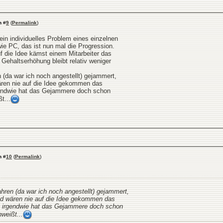
n
#
9
(
Permalink
)
ein individuelles Problem eines einzelnen
 wie PC, das ist nun mal die Progression.
f die Idee kämst einem Mitarbeiter das
 Gehaltserhöhung bleibt relativ weniger
 (da war ich noch angestellt) gejammert,
wären nie auf die Idee gekommen das
gendwie hat das Gejammere doch schon
t...
n
#
10
(
Permalink
)
hren (da war ich noch angestellt) gejammert,
und wären nie auf die Idee gekommen das
a irgendwie hat das Gejammere doch schon
weißt...