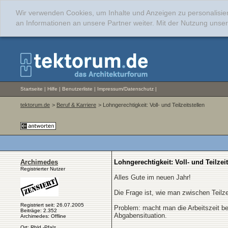
Wir verwenden Cookies, um Inhalte und Anzeigen zu personalisie
an Informationen an unsere Partner weiter. Mit der Nutzung uns
Startseite
|
Hilfe
|
Benutzerliste
|
Impressum/Datenschutz
|
tektorum.de
>
Beruf & Karriere
> Lohngerechtigkeit: Voll- und Teilzeitstellen
Archimedes
Lohngerechtigkeit: Voll- und Teilzeit
Registrierter Nutzer
Alles Gute im neuen Jahr!
Die Frage ist, wie man zwischen Teilzei
Registriert seit: 26.07.2005
Problem: macht man die Arbeitszeit be
Beiträge: 2.352
Abgabensituation.
Archimedes: Offline
Ort: Rhld.-Pfalz