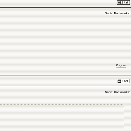
Social Bookmarks:
Share
Social Bookmarks: