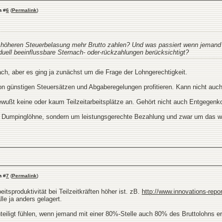
n
#
6
(
Permalink
)
 höheren Steuerbelasung mehr Brutto zahlen? Und was passiert wenn jemand 
uell beeinflussbare Sternach- oder-rückzahlungen berücksichtigt?
ach, aber es ging ja zunächst um die Frage der Lohngerechtigkeit.
von günstigen Steuersätzen und Abgaberegelungen profitieren. Kann nicht auc
bewußt keine oder kaum Teilzeitarbeitsplätze an. Gehört nicht auch Entgege
 um Dumpinglöhne, sondern um leistungsgerechte Bezahlung und zwar um das w
n
#
7
(
Permalink
)
itsproduktivität bei Teilzeitkräften höher ist. zB.
http://www.innovations-repo
lle ja anders gelagert.
teiligt fühlen, wenn jemand mit einer 80%-Stelle auch 80% des Bruttolohns er