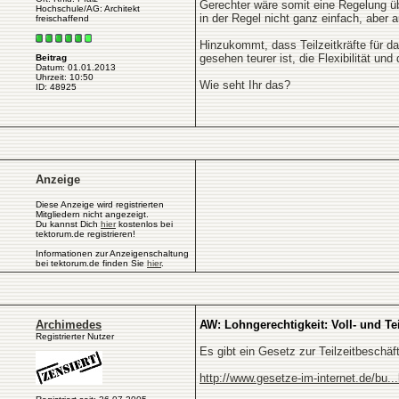
Gerechter wäre somit eine Regelung übe
Hochschule/AG: Architekt
in der Regel nicht ganz einfach, aber 
freischaffend
Hinzukommt, dass Teilzeitkräfte für da
gesehen teurer ist, die Flexibilität und
Beitrag
Datum: 01.01.2013
Uhrzeit: 10:50
Wie seht Ihr das?
ID: 48925
Anzeige
Diese Anzeige wird registrierten
Mitgliedern nicht angezeigt.
Du kannst Dich
hier
kostenlos bei
tektorum.de registrieren!
Informationen zur Anzeigenschaltung
bei tektorum.de finden Sie
hier
.
Archimedes
AW: Lohngerechtigkeit: Voll- und Tei
Registrierter Nutzer
Es gibt ein Gesetz zur Teilzeitbeschäf
http://www.gesetze-im-internet.de/bu..