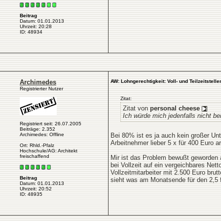
Beitrag
Datum: 01.01.2013
Uhrzeit: 20:28
ID: 48934
Archimedes
AW: Lohngerechtigkeit: Voll- und Teilzeitstelle
Registrierter Nutzer
Zitat:
Zitat von
personal cheese
Ich würde mich jedenfalls nicht b
Registriert seit: 26.07.2005
Beiträge: 2.352
Archimedes: Offline
Bei 80% ist es ja auch kein großer Un
Arbeitnehmer lieber 5 x für 400 Euro a
Ort: Rhld.-Pfalz
Hochschule/AG: Architekt
freischaffend
Mir ist das Problem bewußt geworden als
bei Vollzeit auf ein vergeichbares Ne
Vollzeitmitarbeiter mit 2.500 Euro bru
Beitrag
sieht was am Monatsende für den 2,5 
Datum: 01.01.2013
Uhrzeit: 20:52
ID: 48935