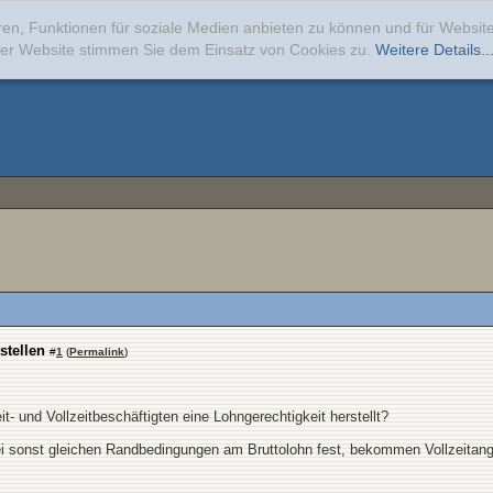
ren, Funktionen für soziale Medien anbieten zu können und für Websi
erer Website stimmen Sie dem Einsatz von Cookies zu.
Weitere Details..
stellen
#
1
(
Permalink
)
t- und Vollzeitbeschäftigten eine Lohngerechtigkeit herstellt?
i sonst gleichen Randbedingungen am Bruttolohn fest, bekommen Vollzeitanges