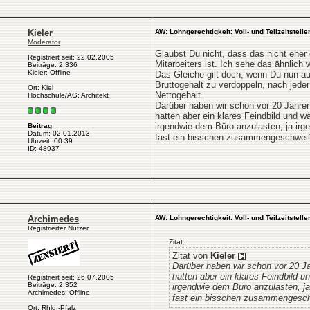
Kieler
AW: Lohngerechtigkeit: Voll- und Teilzeitstelle
Moderator
Glaubst Du nicht, dass das nicht eher 
Registriert seit: 22.02.2005
Mitarbeiters ist. Ich sehe das ähnlich
Beiträge: 2.336
Kieler: Offline
Das Gleiche gilt doch, wenn Du nun au
Bruttogehalt zu verdoppeln, nach jeder
Ort: Kiel
Nettogehalt.
Hochschule/AG: Architekt
Darüber haben wir schon vor 20 Jahren
hatten aber ein klares Feindbild und 
irgendwie dem Büro anzulasten, ja ir
Beitrag
Datum: 02.01.2013
fast ein bisschen zusammengeschweiß
Uhrzeit: 00:39
ID: 48937
Archimedes
AW: Lohngerechtigkeit: Voll- und Teilzeitstelle
Registrierter Nutzer
Zitat:
Zitat von
Kieler
Darüber haben wir schon vor 20 Ja
hatten aber ein klares Feindbild 
Registriert seit: 26.07.2005
Beiträge: 2.352
irgendwie dem Büro anzulasten, j
Archimedes: Offline
fast ein bisschen zusammengesch
Ort: Rhld.-Pfalz