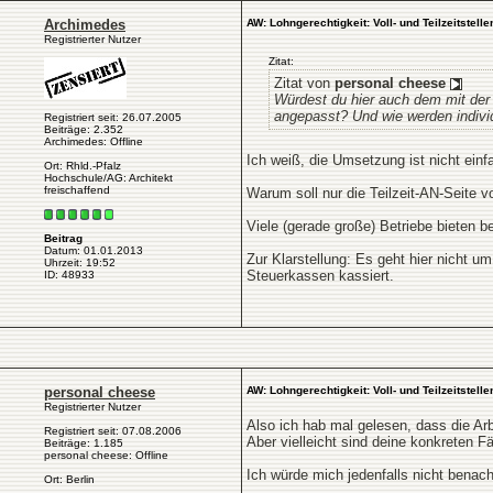
Archimedes
AW: Lohngerechtigkeit: Voll- und Teilzeitstelle
Registrierter Nutzer
Zitat:
Zitat von
personal cheese
Würdest du hier auch dem mit der
angepasst? Und wie werden individ
Registriert seit: 26.07.2005
Beiträge: 2.352
Archimedes: Offline
Ich weiß, die Umsetzung ist nicht einf
Ort: Rhld.-Pfalz
Hochschule/AG: Architekt
freischaffend
Warum soll nur die Teilzeit-AN-Seite 
Viele (gerade große) Betriebe bieten 
Beitrag
Datum: 01.01.2013
Zur Klarstellung: Es geht hier nicht
Uhrzeit: 19:52
Steuerkassen kassiert.
ID: 48933
personal cheese
AW: Lohngerechtigkeit: Voll- und Teilzeitstelle
Registrierter Nutzer
Also ich hab mal gelesen, dass die Arbe
Registriert seit: 07.08.2006
Aber vielleicht sind deine konkreten Fä
Beiträge: 1.185
personal cheese: Offline
Ich würde mich jedenfalls nicht benach
Ort: Berlin