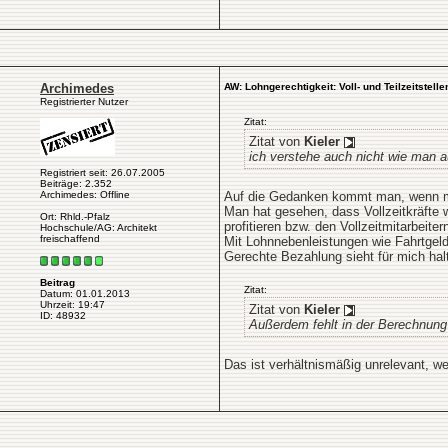
Archimedes
AW: Lohngerechtigkeit: Voll- und Teilzeitstelle
Registrierter Nutzer
Zitat:
Zitat von
Kieler
ich verstehe auch nicht wie man
Registriert seit: 26.07.2005
Beiträge: 2.352
Archimedes: Offline
Auf die Gedanken kommt man, wenn ma
Man hat gesehen, dass Vollzeitkräfte 
Ort: Rhld.-Pfalz
profitieren bzw. den Vollzeitmitarbeit
Hochschule/AG: Architekt
freischaffend
Mit Lohnnebenleistungen wie Fahrtgeld 
Gerechte Bezahlung sieht für mich hal
Beitrag
Zitat:
Datum: 01.01.2013
Uhrzeit: 19:47
Zitat von
Kieler
ID: 48932
Außerdem fehlt in der Berechnung 
Das ist verhältnismäßig unrelevant, wei