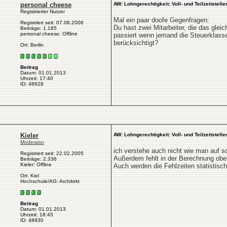
personal cheese
AW: Lohngerechtigkeit: Voll- und Teilzeitstelle
Registrierter Nutzer
Mal ein paar doofe Gegenfragen:
Registriert seit: 07.08.2006
Du hast zwei Mitarbeiter, die das gle
Beiträge: 1.185
personal cheese: Offline
passiert wenn jemand die Steuerklass
berücksichtigt?
Ort: Berlin
Beitrag
Datum: 01.01.2013
Uhrzeit: 17:40
ID: 48928
Kieler
AW: Lohngerechtigkeit: Voll- und Teilzeitstelle
Moderator
ich verstehe auch nicht wie man auf
Registriert seit: 22.02.2005
Außerdem fehlt in der Berechnung oben
Beiträge: 2.336
Kieler: Offline
Auch werden die Fehlzeiten statistisch 
Ort: Kiel
Hochschule/AG: Architekt
Beitrag
Datum: 01.01.2013
Uhrzeit: 18:45
ID: 48930