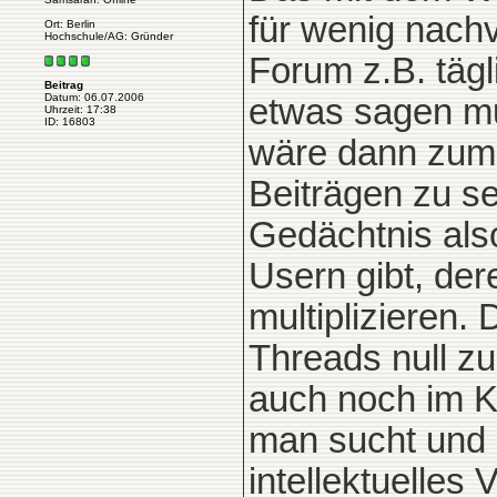
für wenig nachv
Ort: Berlin
Hochschule/AG: Gründer
Forum z.B. tägl
Beitrag
Datum: 06.07.2006
etwas sagen mu
Uhrzeit: 17:38
ID: 16803
wäre dann zum 
Beiträgen zu s
Gedächtnis als
Usern gibt, der
multiplizieren.
Threads null zu
auch noch im K
man sucht und 
intellektuelles