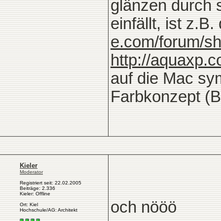
glänzen durch s
einfällt, ist z.
e.com/forum/s
http://aquaxp.
auf die Mac sy
Farbkonzept (Bu
Kieler
Moderator
Registriert seit: 22.02.2005
Beiträge: 2.336
Kieler: Offline
och nööö
Ort: Kiel
Hochschule/AG: Architekt