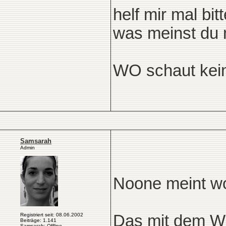
helf mir mal bit
was meinst du 
WO schaut kein
Samsarah
Admin
Noone meint woh
Registriert seit: 08.06.2002
Das mit dem Wi
Beiträge: 1.141
Samsarah: Offline