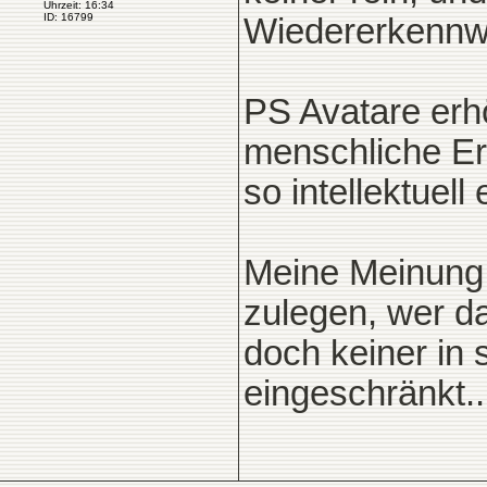
Uhrzeit: 16:34
ID: 16799
Wiedererkennwert
PS Avatare erh
menschliche Er
so intellektuell
Meine Meinung 
zulegen, wer dar
doch keiner in
eingeschränkt...