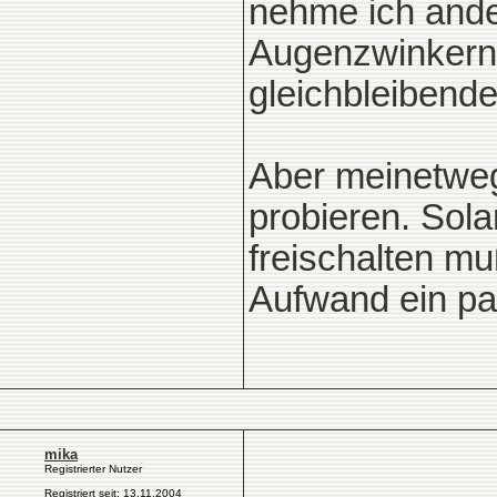
nehme ich ander
Augenzwinkern
gleichbleibend
Aber meinetweg
probieren. Sola
freischalten mu
Aufwand ein p
mika
Registrierter Nutzer
Registriert seit: 13.11.2004