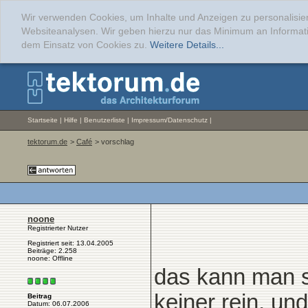
Wir verwenden Cookies, um Inhalte und Anzeigen zu personalisier
Websiteanalysen. Wir geben hierzu nur das Minimum an Informati
dem Einsatz von Cookies zu.
Weitere Details...
Startseite
|
Hilfe
|
Benutzerliste
|
Impressum/Datenschutz
|
tektorum.de
>
Café
> vorschlag
noone
Registrierter Nutzer
Registriert seit: 13.04.2005
Beiträge: 2.258
noone: Offline
das kann man s
keiner rein, und
Beitrag
Datum: 06.07.2006