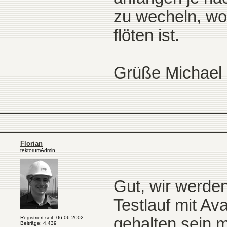
zu wecheln, wo
flöten ist.
Grüße Michael
Florian
tektorumAdmin
Gut, wir werde
Testlauf mit A
Registriert seit: 06.06.2002
gehalten sein 
Beiträge: 4.439