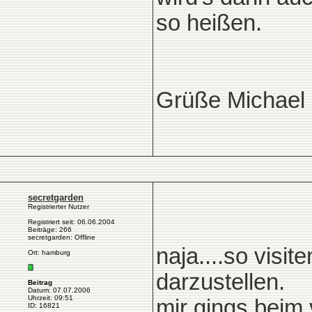
so heißen.
Grüße Michael
secretgarden
Registrierter Nutzer
Registriert seit: 06.06.2004
Beiträge: 266
secretgarden: Offline
naja....so visit
Ort: hamburg
darzustellen.
Beitrag
Datum: 07.07.2006
Uhrzeit: 09:51
mir gings beim
ID: 16821