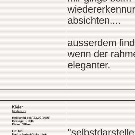
wiedererkennun
absichten....
ausserdem finde
wenn der rahmen
eleganter.
Kieler
Moderator
Registriert seit: 22.02.2005
Beiträge: 2.336
Kieler: Offline
"selbstdarstel
Ort: Kiel
Hochschule/AG: Architekt