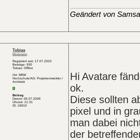
Geändert von Samsa
Tobias
Moderator
Registriert seit: 17.07.2003
Beiträge: 930
Tobias: Offline
Hi Avatare fän
Ort: NRW
Hochschule/AG: Projektentwickler /
Architekt
ok.
Beitrag
Diese sollten ab
Datum: 06.07.2006
Uhrzeit: 21:31
ID: 16810
pixel und in gra
man dabei nicht
der betreffende