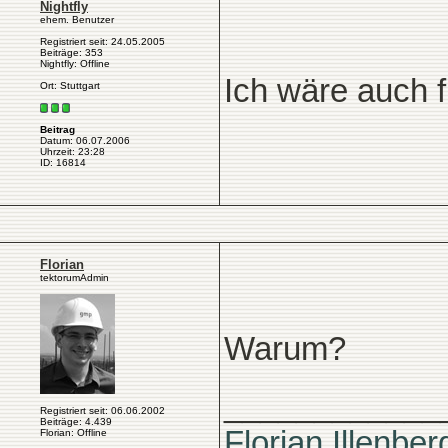
Nightfly
ehem. Benutzer
Registriert seit: 24.05.2005
Beiträge: 353
Nightfly: Offline
Ich wäre auch 
Ort: Stuttgart
Beitrag
Datum: 06.07.2006
Uhrzeit: 23:28
ID: 16814
Florian
tektorumAdmin
Warum?
____________
Registriert seit: 06.06.2002
Beiträge: 4.439
Florian Illenber
Florian: Offline