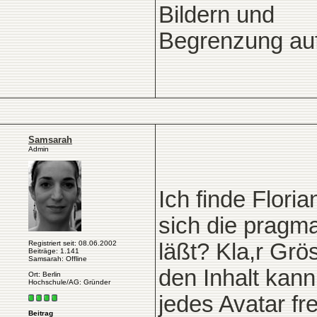
Bildern und
Begrenzung auf 
Samsarah
Admin
Ich finde Floria
sich die pragm
Registriert seit: 08.06.2002
läßt? Kla,r Grö
Beiträge: 1.141
Samsarah: Offline
den Inhalt kan
Ort: Berlin
Hochschule/AG: Gründer
jedes Avatar f
Beitrag