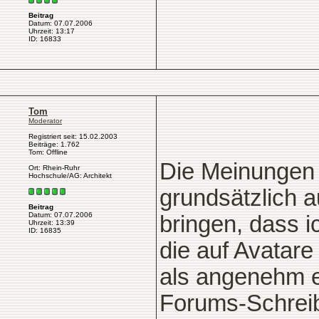
Beitrag
Datum: 07.07.2006
Uhrzeit: 13:17
ID: 16833
Tom
Moderator
Registriert seit: 15.02.2003
Beiträge: 1.762
Tom: Offline
Die Meinungen 
Ort: Rhein-Ruhr
Hochschule/AG: Architekt
grundsätzlich 
Beitrag
Datum: 07.07.2006
bringen, dass i
Uhrzeit: 13:39
ID: 16835
die auf Avatare
als angenehm e
Forums-Schreib