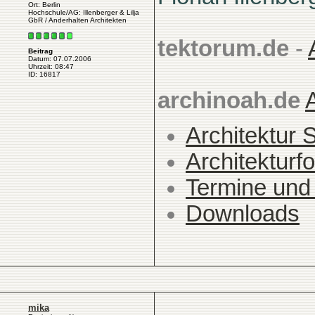
Ort: Berlin
Hochschule/AG: Illenberger & Lilja
GbR / Anderhalten Architekten
tektorum.de
-
Beitrag
Datum: 07.07.2006
Uhrzeit: 08:47
ID: 16817
archinoah.de
Architektur 
Architekturfo
Termine und
Downloads
mika