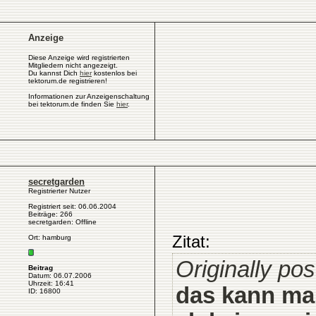
Anzeige
Diese Anzeige wird registrierten
Mitgliedern nicht angezeigt.
Du kannst Dich
hier
kostenlos bei
tektorum.de registrieren!
Informationen zur Anzeigenschaltung
bei tektorum.de finden Sie
hier
.
secretgarden
Registrierter Nutzer
Registriert seit: 06.06.2004
Beiträge: 266
secretgarden: Offline
Zitat:
Ort: hamburg
Originally po
Beitrag
Datum: 06.07.2006
Uhrzeit: 16:41
das kann ma
ID: 16800