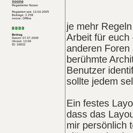
noone
Registrierter Nutzer
Registriert seit: 13.04.2005
Beiträge: 2.258
noone: Offline
je mehr Regeln 
Arbeit für euch
Beitrag
Datum: 07.07.2006
Uhrzeit: 13:09
ID: 16832
anderen Foren a
berühmte Archit
Benutzer identi
sollte jedem se
Ein festes Layou
dass das Layout
mir persönlich 