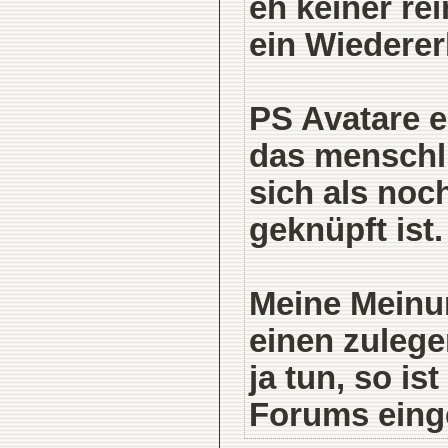
eh keiner rei
ein Wiedererk
PS Avatare 
das menschl
sich als noch
geknüpft ist.
Meine Meinun
einen zulege
ja tun, so i
Forums einge