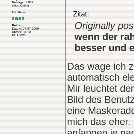
Beiträge: 1.832
mika: Offline
Zitat:
Ort: Berlin
Originally po
Beitrag
Datum: 07.07.2006
Uhrzeit: 11:08
wenn der rah
ID: 16825
besser und e
Das wage ich z
automatisch ele
Mir leuchtet de
Bild des Benut
eine Maskerade
mich das eher.
anfangen je na