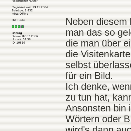
Registrierter Nutzer
Registriert seit: 13.11.2004
Beiträge: 1.832
mika: Offline
Neben diesem F
Ort: Berlin
man das so gelö
Beitrag
Datum: 07.07.2006
Uhrzeit: 09:36
die man über ei
ID: 16819
die Visitenkarte
selbst überlass
für ein Bild.
Ich denke, wen
zu tun hat, kan
Ansonsten bin i
Wörtern oder 
wird's dann auc