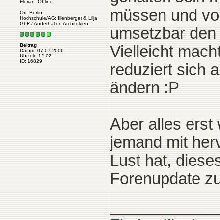
Florian: Offline
müssen und vo
Ort: Berlin
Hochschule/AG: Illenberger & Lilja
GbR / Anderhalten Architekten
umsetzbar den
Beitrag
Vielleicht mac
Datum: 07.07.2006
Uhrzeit: 12:02
ID: 16829
reduziert sich 
ändern :P
Aber alles erst 
jemand mit he
Lust hat, dieses
Forenupdate z
____________