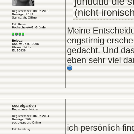
juhuuuu die s
(nicht ironisc
Registriert seit: 08.06.2002
Beiträge: 1.141
Samsarah: Offline
Ort: Berlin
Hochschule/AG: Gründer
Meine Entscheidung
engstirnig ersche
Beitrag
Datum: 07.07.2006
gedacht. Und das
Uhrzeit: 14:02
ID: 16839
eben sehr viel da
secretgarden
Registrierter Nutzer
Registriert seit: 06.06.2004
Beiträge: 266
secretgarden: Offline
ich persönlich fi
Ort: hamburg