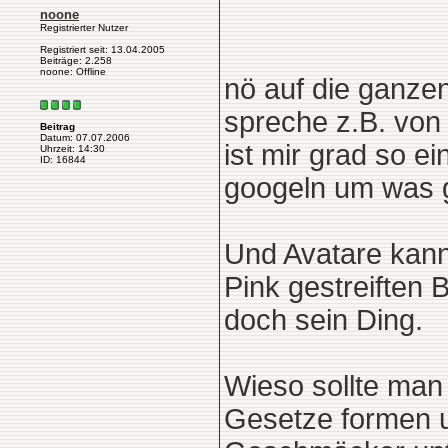
noone
Registrierter Nutzer
Registriert seit: 13.04.2005
Beiträge: 2.258
noone: Offline
nö auf die ganzen
spreche z.B. von 
Beitrag
Datum: 07.07.2006
ist mir grad so e
Uhrzeit: 14:30
ID: 16844
googeln um was 
Und Avatare kann
Pink gestreiften 
doch sein Ding.
Wieso sollte man
Gesetze formen u