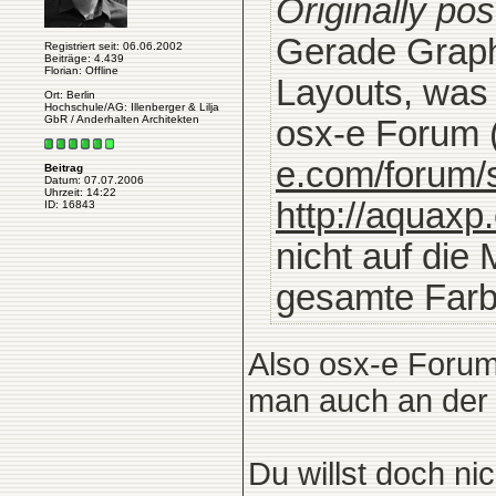
Originally po
Gerade Graph
Registriert seit: 06.06.2002
Beiträge: 4.439
Florian: Offline
Layouts, was m
Ort: Berlin
Hochschule/AG: Illenberger & Lilja
GbR / Anderhalten Architekten
osx-e Forum 
e.com/forum/
Beitrag
Datum: 07.07.2006
Uhrzeit: 14:22
http://aquax
ID: 16843
nicht auf die
gesamte Farbk
Also osx-e Forum 
man auch an der 
Du willst doch ni