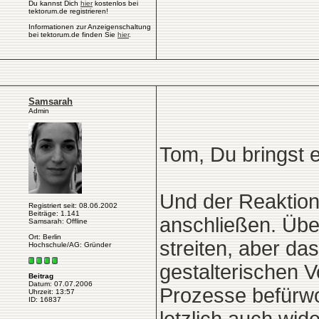
Du kannst Dich
hier
kostenlos bei
tektorum.de registrieren!
Informationen zur Anzeigenschaltung
bei tektorum.de finden Sie
hier
.
Samsarah
Admin
Tom, Du bringst 
Und der Reaktion
Registriert seit: 08.06.2002
Beiträge: 1.141
anschließen. Übe
Samsarah: Offline
Ort: Berlin
streiten, aber da
Hochschule/AG: Gründer
gestalterischen V
Beitrag
Datum: 07.07.2006
Prozesse befürwor
Uhrzeit: 13:57
ID: 16837