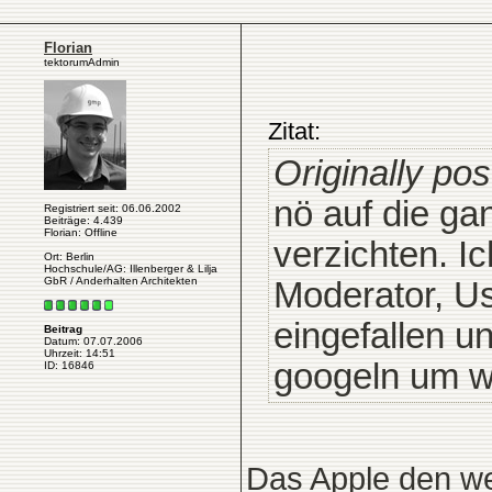
Florian
tektorumAdmin
Zitat:
Originally po
nö auf die ga
Registriert seit: 06.06.2002
Beiträge: 4.439
Florian: Offline
verzichten. I
Ort: Berlin
Hochschule/AG: Illenberger & Lilja
GbR / Anderhalten Architekten
Moderator, Us
eingefallen u
Beitrag
Datum: 07.07.2006
Uhrzeit: 14:51
googeln um w
ID: 16846
Das Apple den we