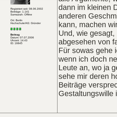
dann im kleinen D
Registriert seit: 08.06.2002
Beiträge: 1.141
anderen Geschmac
Samsarah: Offline
Ort: Berlin
kann, machen wir
Hochschule/AG: Gründer
Und, wie gesagt, m
Beitrag
Datum: 07.07.2006
abgesehen von fa
Uhrzeit: 14:43
ID: 16845
Für sowas gehe i
wenn ich doch neu
Leute an, wo ja 
sehe mir deren ho
Beiträge verspre
Gestaltungswille 