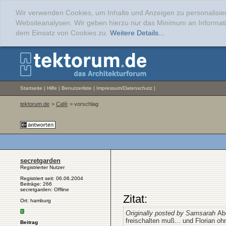
Wir verwenden Cookies, um Inhalte und Anzeigen zu personalisier
Websiteanalysen. Wir geben hierzu nur das Minimum an Informati
dem Einsatz von Cookies zu.
Weitere Details...
Startseite
|
Hilfe
|
Benutzerliste
|
Impressum/Datenschutz
|
tektorum.de
>
Café
> vorschlag
secretgarden
Registrierter Nutzer
Registriert seit: 06.06.2004
Beiträge: 266
secretgarden: Offline
Zitat:
Ort: hamburg
Originally posted by Samsarah
Ab
freischalten muß... und Florian 
Beitrag