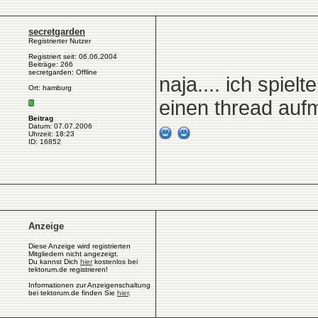
secretgarden
Registrierter Nutzer
Registriert seit: 06.06.2004
Beiträge: 266
secretgarden: Offline
naja.... ich spiel
Ort: hamburg
einen thread aufm
Beitrag
Datum: 07.07.2006
Uhrzeit: 18:23
ID: 16852
Anzeige
Diese Anzeige wird registrierten
Mitgliedern nicht angezeigt.
Du kannst Dich
hier
kostenlos bei
tektorum.de registrieren!
Informationen zur Anzeigenschaltung
bei tektorum.de finden Sie
hier
.