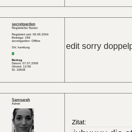
secretgarden
Registrierter Nutzer
Registriert seit: 06.06.2004
Beiträge: 266
secretgarden: Offline
edit sorry doppel
Ort: hamburg
Beitrag
Datum: 07.07.2006
Uhrzeit: 13:58
ID: 16838
Samsarah
Admin
Zitat: