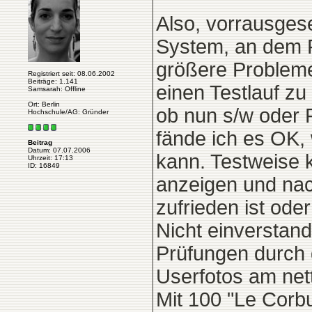
Also, vorrausges
System, an dem Fl
größere Probleme
Registriert seit: 08.06.2002
Beiträge: 1.141
einen Testlauf z
Samsarah: Offline
Ort: Berlin
ob nun s/w oder F
Hochschule/AG: Gründer
fände ich es OK,
Beitrag
Datum: 07.07.2006
kann. Testweise 
Uhrzeit: 17:13
ID: 16849
anzeigen und nac
zufrieden ist oder
Nicht einverstand
Prüfungen durch 
Userfotos am net
Mit 100 "Le Corbu