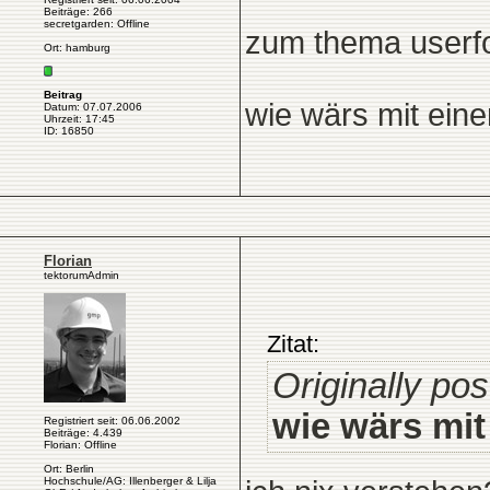
Beiträge: 266
secretgarden: Offline
zum thema userfo
Ort: hamburg
Beitrag
wie wärs mit ein
Datum: 07.07.2006
Uhrzeit: 17:45
ID: 16850
Florian
tektorumAdmin
Zitat:
Originally po
wie wärs mi
Registriert seit: 06.06.2002
Beiträge: 4.439
Florian: Offline
Ort: Berlin
Hochschule/AG: Illenberger & Lilja