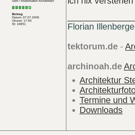
ich nix verstehe
GbR / Anderhalten Architekten
______________
Beitrag
Datum: 07.07.2006
Uhrzeit: 17:50
Florian Illenberge
ID: 16851
tektorum.de
-
Ar
archinoah.de
Ar
Architektur St
Architekturfot
Termine und 
Downloads