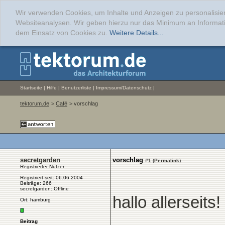
Wir verwenden Cookies, um Inhalte und Anzeigen zu personalisier
Websiteanalysen. Wir geben hierzu nur das Minimum an Informati
dem Einsatz von Cookies zu.
Weitere Details...
Startseite
|
Hilfe
|
Benutzerliste
|
Impressum/Datenschutz
|
tektorum.de
>
Café
> vorschlag
secretgarden
vorschlag
#
1
(
Permalink
)
Registrierter Nutzer
Registriert seit: 06.06.2004
Beiträge: 266
secretgarden: Offline
hallo allerseits!
Ort: hamburg
Beitrag