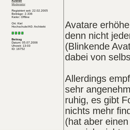
Kieler
Moderator
Registriert seit: 22.02.2005
Beiträge: 2.336
Kieler: Offline
Avatare erhöhe
Ort: Kiel
Hochschule/AG: Architekt
denn nicht jed
Beitrag
Datum: 05.07.2006
(Blinkende Avat
Uhrzeit: 13:03
ID: 16752
dabei von selbs
Allerdings empf
sehr angenehm
ruhig, es gibt 
nichts mehr fin
(hat aber eine