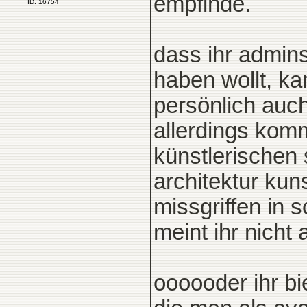
empfinde.
ID: 16754
dass ihr admins
haben wollt, ka
persönlich auc
allerdings komm
künstlerischen 
architektur kuns
missgriffen in 
meint ihr nicht
oooooder ihr bi