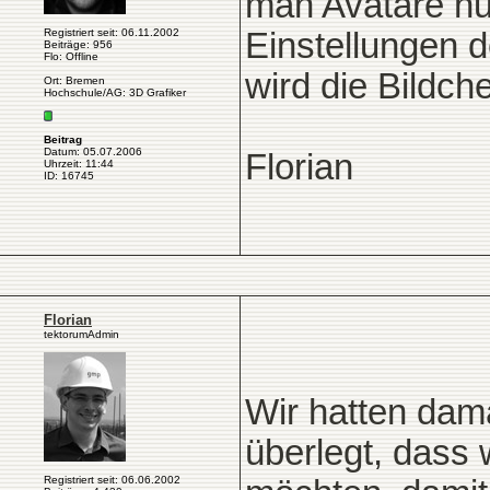
man Avatare nu
Registriert seit: 06.11.2002
Einstellungen 
Beiträge: 956
Flo: Offline
wird die Bildch
Ort: Bremen
Hochschule/AG: 3D Grafiker
Beitrag
Datum: 05.07.2006
Florian
Uhrzeit: 11:44
ID: 16745
Florian
tektorumAdmin
Wir hatten dam
überlegt, dass 
Registriert seit: 06.06.2002