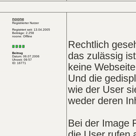
noone
Registrierter Nutzer
Registriert seit: 13.04.2005
Beiträge: 2.258
noone: Offline
Rechtlich geseh
das zulässig ist
Beitrag
Datum: 06.07.2006
Uhrzeit: 09:57
ID: 16771
keine Webseite 
Und die gedispl
wie der User si
weder deren In
Bei der Image 
die User rufen