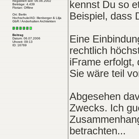
Registriert seit: 06.06.2002
kennst Du so e
Beiträge: 4.439
Florian: Offline
Beispiel, dass 
Ort: Berlin
Hochschule/AG: Illenberger & Lilja
GbR / Anderhalten Architekten
Beitrag
Eine Einbindung
Datum: 06.07.2006
Uhrzeit: 09:13
ID: 16769
rechtlich höchs
iFrame erfolgt,
Sie wäre teil v
Abgesehen davon
Zwecks. Ich guc
Zusammenhang a
betrachten...