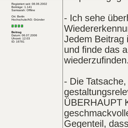
Registriert seit: 08.06.2002
Beiträge: 1.141
Samsarah: Offline
- Ich sehe übe
Ort: Berlin
Hochschule/AG: Gründer
Wiedererkennun
Beitrag
Datum: 06.07.2006
Jedem Beitrag 
Uhrzeit: 12:03
ID: 16781
und finde das a
wiederzufinden
- Die Tatsache,
gestaltungsrele
ÜBERHAUPT KEI
geschmackvolle
Gegenteil, dass