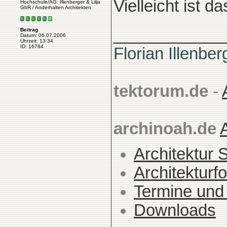
Vielleicht ist 
Hochschule/AG: Illenberger & Lilja
GbR / Anderhalten Architekten
____________
Beitrag
Datum: 06.07.2006
Uhrzeit: 13:34
ID: 16784
Florian Illenber
tektorum.de
-
archinoah.de
Architektur 
Architekturfo
Termine und
Downloads