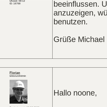
Uhrzeit: 09:12
beeinflussen. 
ID: 16768
anzuzeigen, wü
benutzen.
Grüße Michael
Florian
tektorumAdmin
Hallo noone,