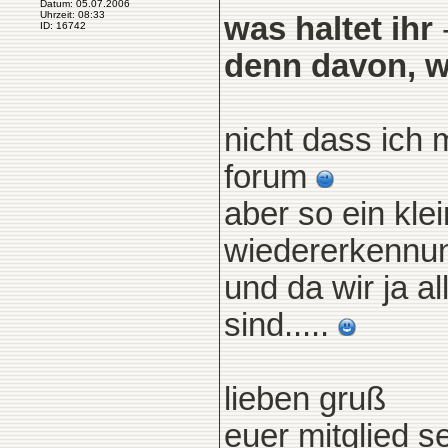
Datum: 05.07.2006
Uhrzeit: 08:33
was haltet ihr
ID: 16742
denn davon, w
nicht dass ich 
forum
aber so ein kle
wiedererkennun
und da wir ja a
sind.....
lieben gruß
euer mitglied 