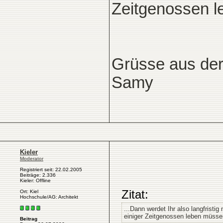
Zeitgenossen l
Grüsse aus de
Samy
Kieler
Moderator
Registriert seit: 22.02.2005
Beiträge: 2.336
Kieler: Offline
Zitat:
Ort: Kiel
Hochschule/AG: Architekt
...Dann werdet Ihr also langfrist
einiger Zeitgenossen leben müssen
Beitrag