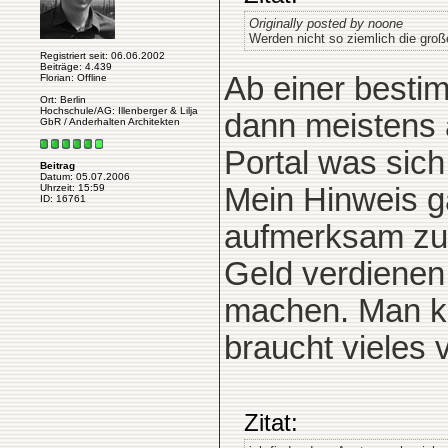
Originally posted by noone
Werden nicht so ziemlich die groß
Registriert seit: 06.06.2002
Beiträge: 4.439
Ab einer bestim
Florian: Offline
Ort: Berlin
Hochschule/AG: Illenberger & Lilja
dann meistens a
GbR / Anderhalten Architekten
Portal was sich
Beitrag
Datum: 05.07.2006
Mein Hinweis g
Uhrzeit: 15:59
ID: 16761
aufmerksam zu 
Geld verdienen
machen. Man ka
braucht vieles v
Zitat: