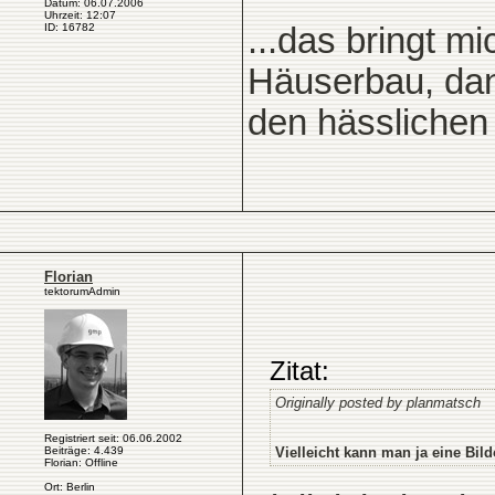
Datum: 06.07.2006
Uhrzeit: 12:07
...das bringt mi
ID: 16782
Häuserbau, dan
den hässlichen
Florian
tektorumAdmin
Zitat:
Originally posted by planmatsch
Registriert seit: 06.06.2002
Beiträge: 4.439
Vielleicht kann man ja eine Bild
Florian: Offline
Ort: Berlin