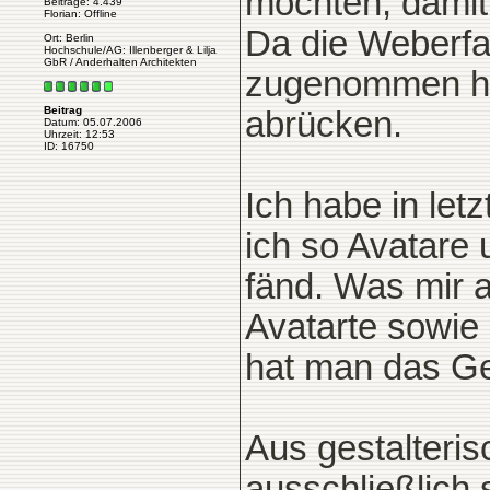
möchten, damit
Beiträge: 4.439
Florian: Offline
Da die Weberfa
Ort: Berlin
Hochschule/AG: Illenberger & Lilja
GbR / Anderhalten Architekten
zugenommen ha
Beitrag
abrücken.
Datum: 05.07.2006
Uhrzeit: 12:53
ID: 16750
Ich habe in let
ich so Avatare
fänd. Was mir a
Avatarte sowie 
hat man das Gef
Aus gestalteris
ausschließlich