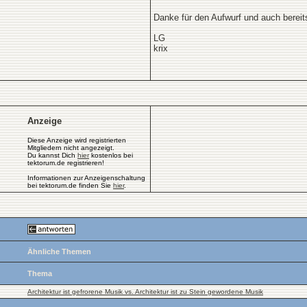
Danke für den Aufwurf und auch berei
LG
krix
Anzeige
Diese Anzeige wird registrierten
Mitgliedern nicht angezeigt.
Du kannst Dich
hier
kostenlos bei
tektorum.de registrieren!
Informationen zur Anzeigenschaltung
bei tektorum.de finden Sie
hier
.
Ähnliche Themen
Thema
Architektur ist gefrorene Musik vs. Architektur ist zu Stein gewordene Musik