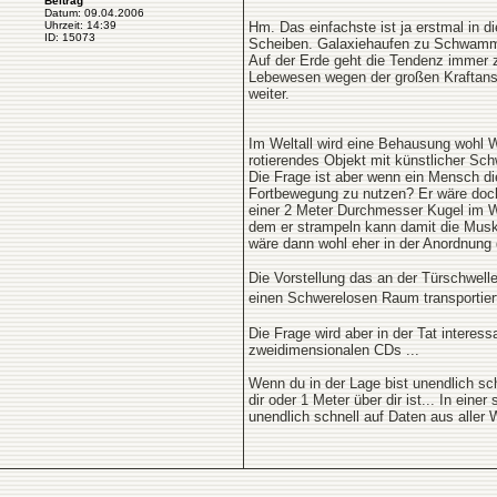
Beitrag
Datum: 09.04.2006
Uhrzeit: 14:39
Hm. Das einfachste ist ja erstmal in 
ID: 15073
Scheiben. Galaxiehaufen zu Schwamma
Auf der Erde geht die Tendenz immer z
Lebewesen wegen der großen Kraftanstr
weiter.
Im Weltall wird eine Behausung wohl W
rotierendes Objekt mit künstlicher S
Die Frage ist aber wenn ein Mensch di
Fortbewegung zu nutzen? Er wäre doch 
einer 2 Meter Durchmesser Kugel im We
dem er strampeln kann damit die Muskel
wäre dann wohl eher in der Anordnung d
Die Vorstellung das an der Türschwell
einen Schwerelosen Raum transportier
Die Frage wird aber in der Tat interes
zweidimensionalen CDs ...
Wenn du in der Lage bist unendlich sc
dir oder 1 Meter über dir ist... In ein
unendlich schnell auf Daten aus aller 