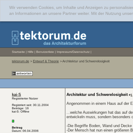
Wir verwenden Cookies, um Inhalte und Anzeigen zu personalisie
an Informationen an unsere Partner weiter. Mit der Nutzung uns
Startseite
|
Hilfe
|
Benutzerliste
|
Impressum/Datenschutz
|
tektorum.de
>
Entwurf & Theorie
> Architektur und Schwerelosigkeit
kai-S
Architektur und Schwerelosigkeit
#
1
Registrierter Nutzer
Angenommen in einem Haus auf der Erd
Registriert seit: 30.11.2004
Beiträge: 16
kai-S: Offline
...welche Auswirkungen hat das auf de
entwickeln muss, sondern besonders 
-Die Begriffe Boden, Wand und Decke 
Beitrag
-Der Mensch hat nun einen größeren B
Datum: 06.04.2006