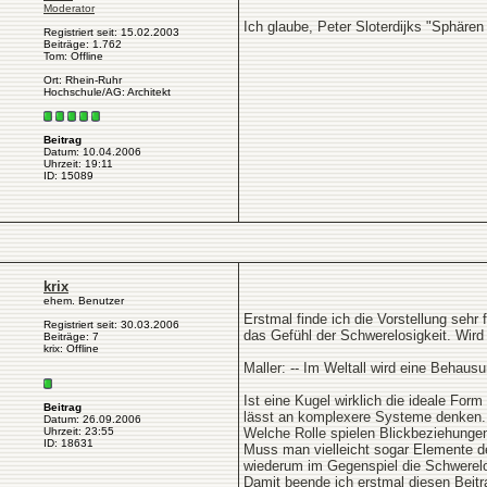
Moderator
Ich glaube, Peter Sloterdijks "Sphären
Registriert seit: 15.02.2003
Beiträge: 1.762
Tom: Offline
Ort: Rhein-Ruhr
Hochschule/AG: Architekt
Beitrag
Datum: 10.04.2006
Uhrzeit: 19:11
ID: 15089
krix
ehem. Benutzer
Erstmal finde ich die Vorstellung seh
Registriert seit: 30.03.2006
das Gefühl der Schwerelosigkeit. Wird
Beiträge: 7
krix: Offline
Maller: -- Im Weltall wird eine Behaus
Ist eine Kugel wirklich die ideale F
Beitrag
lässt an komplexere Systeme denken. w
Datum: 26.09.2006
Uhrzeit: 23:55
Welche Rolle spielen Blickbeziehungen
ID: 18631
Muss man vielleicht sogar Elemente 
wiederum im Gegenspiel die Schwerelo
Damit beende ich erstmal diesen Beitr