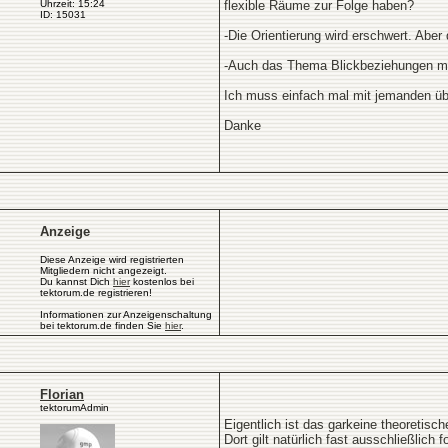
Uhrzeit: 15:24
flexible Räume zur Folge haben?
ID: 15031
-Die Orientierung wird erschwert. Aber
-Auch das Thema Blickbeziehungen m
Ich muss einfach mal mit jemanden üb
Danke
Anzeige
Diese Anzeige wird registrierten
Mitgliedern nicht angezeigt.
Du kannst Dich
hier
kostenlos bei
tektorum.de registrieren!
Informationen zur Anzeigenschaltung
bei tektorum.de finden Sie
hier
.
Florian
tektorumAdmin
Eigentlich ist das garkeine theoretisc
Dort gilt natürlich fast ausschließlich 