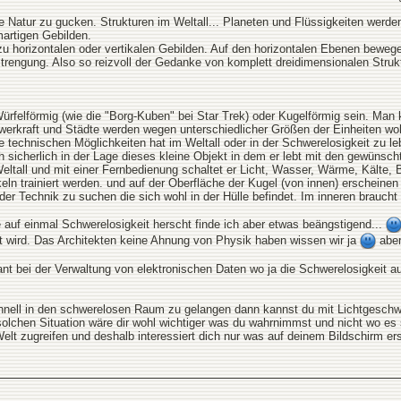
die Natur zu gucken. Strukturen im Weltall... Planeten und Flüssigkeiten we
rtigen Gebilden.
u horizontalen oder vertikalen Gebilden. Auf den horizontalen Ebenen bewege
engung. Also so reizvoll der Gedanke von komplett dreidimensionalen Struktu
ürfelförmig (wie die "Borg-Kuben" bei Star Trek) oder Kugelförmig sein. Man
chwerkraft und Städte werden wegen unterschiedlicher Größen der Einheiten
e technischen Möglichkeiten hat im Weltall oder in der Schwerelosigkeit zu l
sicherlich in der Lage dieses kleine Objekt in dem er lebt mit den gewünsch
ltall und mit einer Fernbedienung schaltet er Licht, Wasser, Wärme, Kälte, 
n trainiert werden. und auf der Oberfläche der Kugel (von innen) erscheinen 
er Technik zu suchen die sich wohl in der Hülle befindet. Im inneren braucht
e auf einmal Schwerelosigkeit herscht finde ich aber etwas beängstigend...
t wird. Das Architekten keine Ahnung von Physik haben wissen wir ja
aber
sant bei der Verwaltung von elektronischen Daten wo ja die Schwerelosigkeit a
hnell in den schwerelosen Raum zu gelangen dann kannst du mit Lichtgeschwin
er solchen Situation wäre dir wohl wichtiger was du wahrnimmst und nicht wo es
Welt zugreifen und deshalb interessiert dich nur was auf deinem Bildschirm er