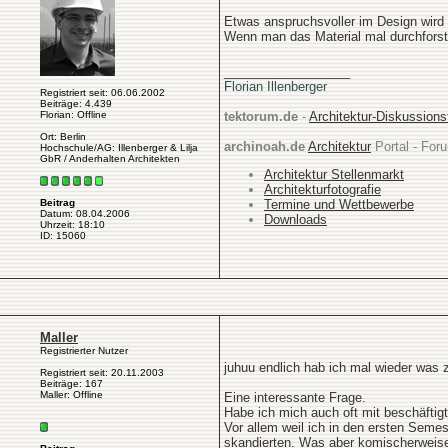
Etwas anspruchsvoller im Design wird 
Wenn man das Material mal durchforste
__________________
Florian Illenberger
Registriert seit: 06.06.2002
Beiträge: 4.439
Florian: Offline
tektorum.de
-
Architektur-Diskussion
Ort: Berlin
archinoah.de
Architektur
Portal - Foru
Hochschule/AG: Illenberger & Lilja
GbR / Anderhalten Architekten
Architektur Stellenmarkt
Architekturfotografie
Termine und Wettbewerbe
Beitrag
Datum: 08.04.2006
Downloads
Uhrzeit: 18:10
ID: 15060
Maller
Registrierter Nutzer
juhuu endlich hab ich mal wieder was 
Registriert seit: 20.11.2003
Beiträge: 167
Maller: Offline
Eine interessante Frage.
Habe ich mich auch oft mit beschäftigt
Vor allem weil ich in den ersten Semes
skandierten. Was aber komischerweise