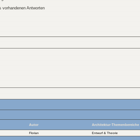
ts vorhandenen Antworten
Autor
Architektur-Themenbereiche
Florian
Entwurf & Theorie