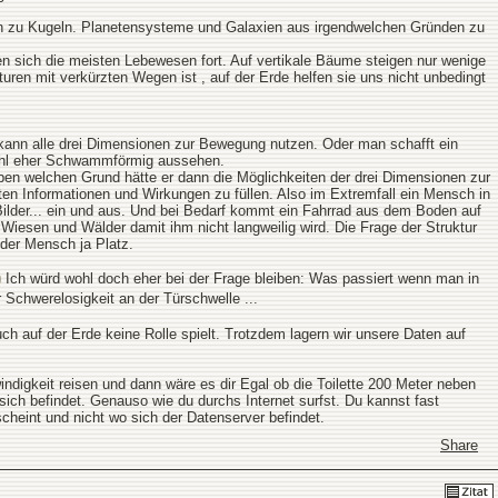
rden zu Kugeln. Planetensysteme und Galaxien aus irgendwelchen Gründen zu
n sich die meisten Lebewesen fort. Auf vertikale Bäume steigen nur wenige
ren mit verkürzten Wegen ist , auf der Erde helfen sie uns nicht unbedingt
 kann alle drei Dimensionen zur Bewegung nutzen. Oder man schafft ein
 wohl eher Schwammförmig aussehen.
eben welchen Grund hätte er dann die Möglichkeiten der drei Dimensionen zur
ten Informationen und Wirkungen zu füllen. Also im Extremfall ein Mensch in
Bilder... ein und aus. Und bei Bedarf kommt ein Fahrrad aus dem Boden auf
Wiesen und Wälder damit ihm nicht langweilig wird. Die Frage der Struktur
 der Mensch ja Platz.
Ich würd wohl doch eher bei der Frage bleiben: Was passiert wenn man in
 Schwerelosigkeit an der Türschwelle ...
uch auf der Erde keine Rolle spielt. Trotzdem lagern wir unsere Daten auf
digkeit reisen und dann wäre es dir Egal ob die Toilette 200 Meter neben
 sich befindet. Genauso wie du durchs Internet surfst. Du kannst fast
scheint und nicht wo sich der Datenserver befindet.
Share