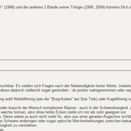
 I" (1998) und die anderen 2 Bände seiner Trilogie (1999, 2004) könnten Dich i
r fruchtbar. Es stellen sich Fragen nach der Notwendigkeit fester Werte. Inw
 diese dadurch vielleicht sogar gemindert - ob positiv wahrgenommen oder neg
ung wohl Würfelförmig (wie die "Borg-Kuben" bei Star Trek) oder Kugelförmig se
orm oder braucht der Mensch komplexere Räume - auch in der Schwerelosigkei
eiche formen, also ohne hohle Ecken stelle ich mir als sehr geeignet vor.
. Diese wären ja auch nicht mehr fix, also aus einer geraden Augachse sich
der Schwere einbringen oder sogar optische Wechselwirkungen zwischen bek
sigkeit zu verstärken.
ag