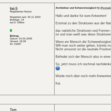
kai-S
Architektur und Schwerelosigkeit
#
4
(
Permali
Registrierter Nutzer
Hallo und danke für eure Antworten!
Registriert seit: 30.11.2004
Beiträge: 16
kai-S: Offline
Erstmal zu den Strukturen aus der Natu
das natürliche Strukturen und Formen 
ist und man weiß was diese Strukturen 
Beitrag
Datum: 10.04.2006
Uhrzeit: 18:39
Wenn ein Mensch die Schwerelosigkeit b
ID: 15087
Will man noch weiter gehen, könnte ma
Nicht umsonst ist die neutrale Positio
Befindet sich der Mensch also in einer
So, jetzt muss ich nochmal nachdenk
Würde mich über noch mehr Antworten
Kai
Tom