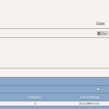
Share
Antworten
Letzter Beitrag
3
23.11.2005
16:02