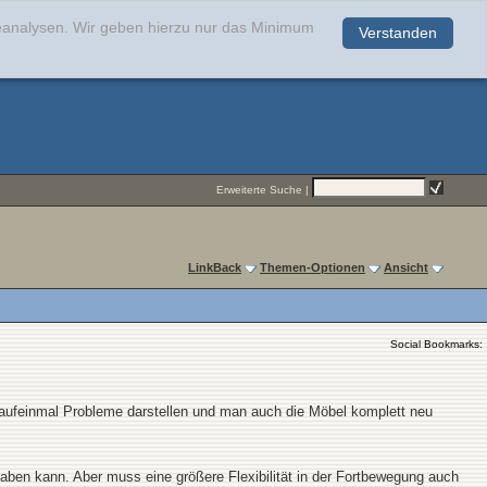
teanalysen. Wir geben hierzu nur das Minimum
Verstanden
.
Erweiterte Suche
|
LinkBack
Themen-Optionen
Ansicht
Social Bookmarks:
) aufeinmal Probleme darstellen und man auch die Möbel komplett neu
ben kann. Aber muss eine größere Flexibilität in der Fortbewegung auch