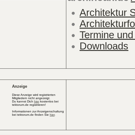
Architektur 
Architekturfo
Termine und
Downloads
Anzeige
Diese Anzeige wird registrierten
Mitgliedern nicht angezeigt.
Du kannst Dich
hier
kostenlos bei
tektorum.de registrieren!
Informationen zur Anzeigenschaltung
bei tektorum.de finden Sie
hier
.