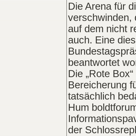
Die Arena für 
verschwinden, 
auf dem nicht r
auch. Eine die
Bundestagspräsi
beantwortet wo
Die „Rote Box“
Bereicherung f
tatsächlich be
Hum boldtforum
Informationspav
der Schlossrep