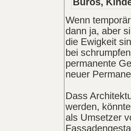
Büros, Kind
Wenn temporäre
dann ja, aber si
die Ewigkeit s
bei schrumpfen
permanente Geb
neuer Permanen
Dass Architekt
werden, könnte
als Umsetzer v
Fassadengestal