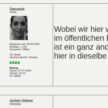
Samsarah
Admin
Wobei wir hier
im öffentliche
Registriert seit: 08.06.2002
ist ein ganz a
Beiträge: 1.141
Samsarah: Offline
hier in dieselb
Ort: Berlin
Hochschule/AG: Gründer
Beitrag
Datum: 07.07.2006
Uhrzeit: 14:10
ID: 16840
Jochen Vollmer
Moderator