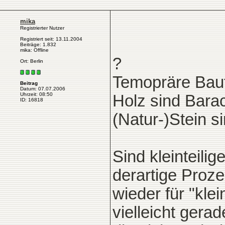
mika
Registrierter Nutzer
Registriert seit: 13.11.2004
Beiträge: 1.832
mika: Offline
?
Ort: Berlin
Temopräre Baut
Beitrag
Datum: 07.07.2006
Uhrzeit: 08:50
Holz sind Bara
ID: 16818
(Natur-)Stein si
Sind kleinteil
derartige Proze
wieder für "kle
vielleicht gera