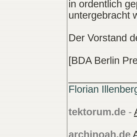
in ordentlich g
untergebracht 
Der Vorstand d
[BDA Berlin Pr
____________
Florian Illenber
tektorum.de
-
archinoah.de