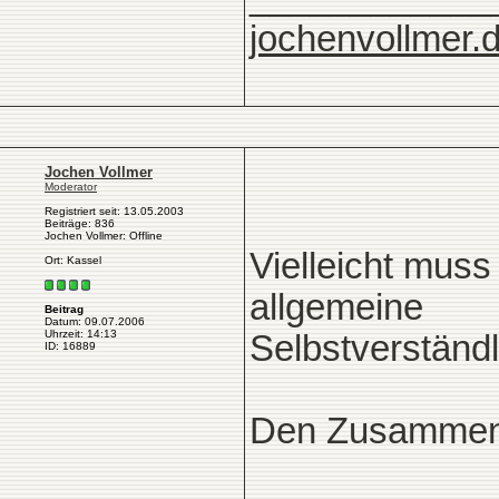
jochenvollmer.
Jochen Vollmer
Moderator
Registriert seit: 13.05.2003
Beiträge: 836
Jochen Vollmer: Offline
Vielleicht mus
Ort: Kassel
allgemeine
Beitrag
Datum: 09.07.2006
Uhrzeit: 14:13
Selbstverständl
ID: 16889
Den Zusammenh