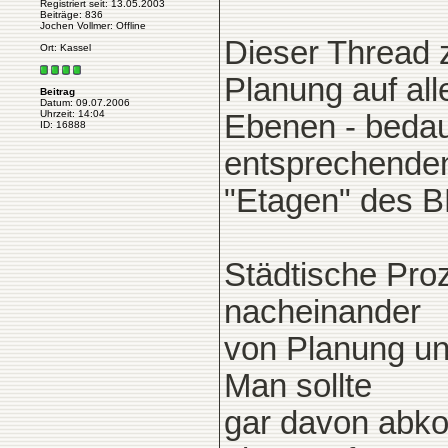
Registriert seit: 13.05.2003
Beiträge: 836
Jochen Vollmer: Offline
Dieser Thread 
Ort: Kassel
Planung auf all
Beitrag
Datum: 09.07.2006
Uhrzeit: 14:04
Ebenen - bedau
ID: 16888
entsprechende
"Etagen" des 
Städtische Proz
nacheinander
von Planung un
Man sollte
gar davon abko