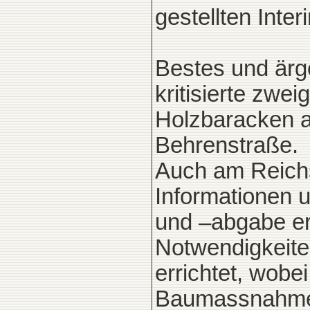
gestellten Int
Bestes und ärger
kritisierte zw
Holzbaracken a
Behrenstraße.
Auch am Reichs
Informationen
und –abgabe er
Notwendigkeiten
errichtet, wobe
Baumassnahme 