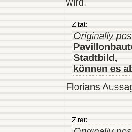
wird.
Zitat:
Originally pos
Pavillonbaut
Stadtbild,
können es ab
Florians Aussag
Zitat:
Originally p