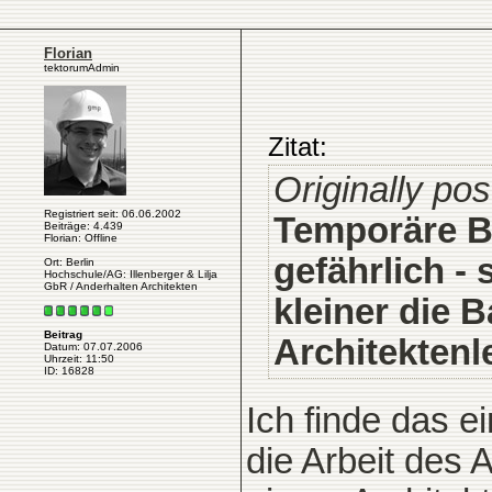
Florian
tektorumAdmin
Zitat:
Originally po
Registriert seit: 06.06.2002
Temporäre Ba
Beiträge: 4.439
Florian: Offline
gefährlich -
Ort: Berlin
Hochschule/AG: Illenberger & Lilja
GbR / Anderhalten Architekten
kleiner die 
Beitrag
Architekten
Datum: 07.07.2006
Uhrzeit: 11:50
ID: 16828
Ich finde das 
die Arbeit des A