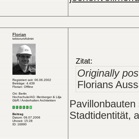
Florian
tektorumAdmin
Zitat:
Originally po
Registriert seit: 06.06.2002
Florians Auss
Beiträge: 4.439
Florian: Offline
Ort: Berlin
Hochschule/AG: Illenberger & Lilja
Pavillonbauten 
GbR / Anderhalten Architekten
Stadtidentität, 
Beitrag
Datum: 09.07.2006
Uhrzeit: 15:28
ID: 16890