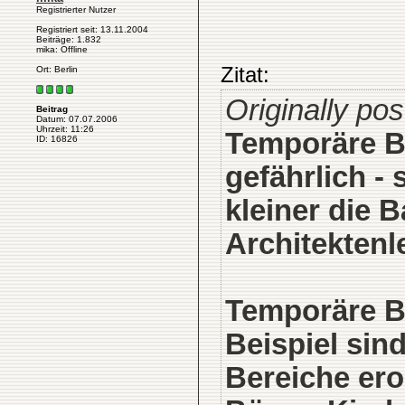
Registrierter Nutzer
Registriert seit: 13.11.2004
Beiträge: 1.832
mika: Offline
Zitat:
Ort: Berlin
Originally po
Beitrag
Datum: 07.07.2006
Uhrzeit: 11:26
Temporäre Ba
ID: 16826
gefährlich -
kleiner die 
Architekten
Temporäre Ba
Beispiel sin
Bereiche ero