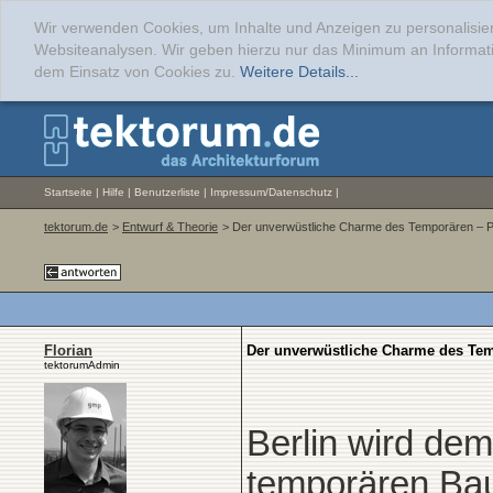
Wir verwenden Cookies, um Inhalte und Anzeigen zu personalisier
Websiteanalysen. Wir geben hierzu nur das Minimum an Informati
dem Einsatz von Cookies zu.
Weitere Details...
Startseite
|
Hilfe
|
Benutzerliste
|
Impressum/Datenschutz
|
tektorum.de
>
Entwurf & Theorie
> Der unverwüstliche Charme des Temporären – Pav
Florian
Der unverwüstliche Charme des Temp
tektorumAdmin
Berlin wird dem
temporären Baut