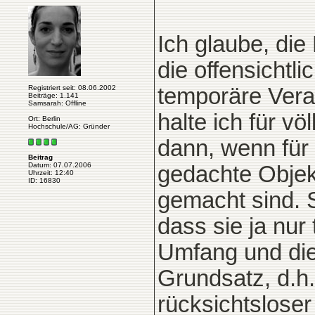
Ich glaube, die 
die offensicht
Registriert seit: 08.06.2002
temporäre Vera
Beiträge: 1.141
Samsarah: Offline
halte ich für v
Ort: Berlin
Hochschule/AG: Gründer
dann, wenn für
Beitrag
Datum: 07.07.2006
gedachte Objekt
Uhrzeit: 12:40
ID: 16830
gemacht sind. 
dass sie ja nur
Umfang und die
Grundsatz, d.h. 
rücksichtslose