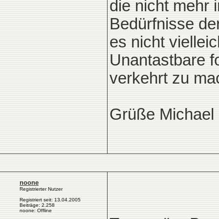
die nicht mehr 
Bedürfnisse der
es nicht vielle
Unantastbare fo
verkehrt zu ma
Grüße Michael
noone
Registrierter Nutzer
Registriert seit: 13.04.2005
Beiträge: 2.258
noone: Offline