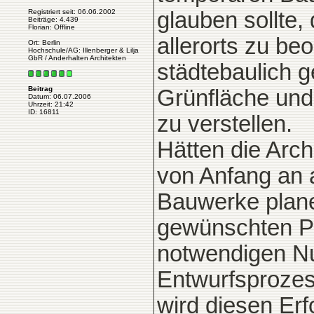
Registriert seit: 06.06.2002
glauben sollte,
Beiträge: 4.439
Florian: Offline
allerorts zu b
Ort: Berlin
Hochschule/AG: Illenberger & Lilja
GbR / Anderhalten Architekten
städtebaulich 
Beitrag
Grünfläche und
Datum: 06.07.2006
Uhrzeit: 21:42
ID: 16811
zu verstellen.
Hätten die Arch
von Anfang an 
Bauwerke planen
gewünschten P
notwendigen Nu
Entwurfsprozes
wird diesen Erf