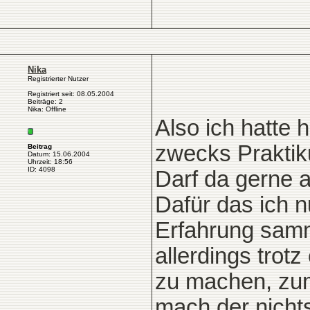
Nika
Registrierter Nutzer
Registriert seit: 08.05.2004
Beiträge: 2
Nika: Offline
Also ich hatte 
zwecks Prakti
Beitrag
Datum: 15.06.2004
Uhrzeit: 18:56
ID: 4098
Darf da gerne 
Dafür das ich n
Erfahrung samme
allerdings trot
zu machen, zum
mach der nicht