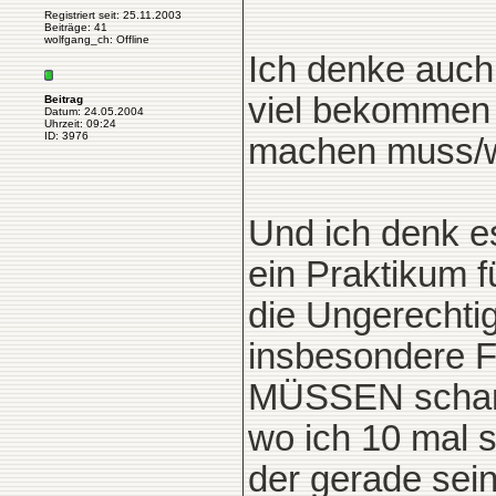
Registriert seit: 25.11.2003
Beiträge: 41
wolfgang_ch: Offline
Ich denke auc
viel bekommen 
Beitrag
Datum: 24.05.2004
Uhrzeit: 09:24
ID: 3976
machen muss/wi
Und ich denk e
ein Praktikum 
die Ungerechtig
insbesondere 
MÜSSEN schamlo
wo ich 10 mal 
der gerade sein