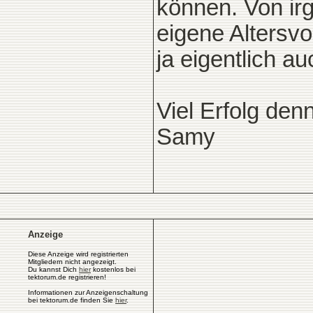
können. Von ir
eigene Altersv
ja eigentlich a
Viel Erfolg den
Samy
Anzeige
Diese Anzeige wird registrierten
Mitgliedern nicht angezeigt.
Du kannst Dich
hier
kostenlos bei
tektorum.de registrieren!
Informationen zur Anzeigenschaltung
bei tektorum.de finden Sie
hier
.