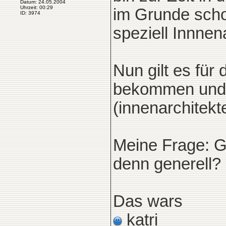
Datum: 24.05.2004
Uhrzeit: 00:29
im Grunde scho
ID: 3974
speziell Innnen
Nun gilt es für
bekommen und d
(innenarchitekt
Meine Frage: Gi
denn generell?
Das wars
katri