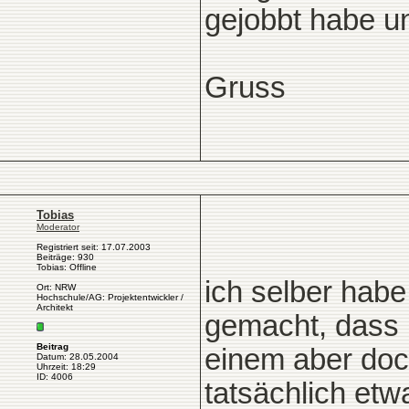
gejobbt habe u
Gruss
Tobias
Moderator
Registriert seit: 17.07.2003
Beiträge: 930
Tobias: Offline
ich selber hab
Ort: NRW
Hochschule/AG: Projektentwickler /
Architekt
gemacht, dass
Beitrag
einem aber doc
Datum: 28.05.2004
Uhrzeit: 18:29
ID: 4006
tatsächlich etw