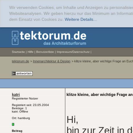
Wir verwenden Cookies, um Inhalte und Anzeigen zu personalisier
Websiteanalysen. Wir geben hierzu nur das Minimum an Informati
dem Einsatz von Cookies zu.
Weitere Details...
Startseite
|
Hilfe
|
Benutzerliste
|
Impressum/Datenschutz
|
tektorum.de
>
Innenarchitektur & Design
> klitze kleine, aber wichtige Frage an Euc
katri
klitze kleine, aber wichtige Frage a
Registrierter Nutzer
Registriert seit: 23.05.2004
Beiträge: 1
katri: Offline
Hi,
Ort: hamburg
bin zur Zeit i
Beitrag