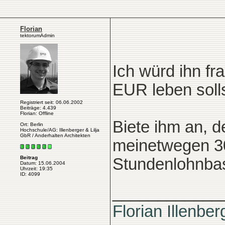
Florian
tektorumAdmin
Ich würd ihn fra
EUR leben solls
Registriert seit: 06.06.2002
Beiträge: 4.439
Florian: Offline
Biete ihm an, d
Ort: Berlin
Hochschule/AG: Illenberger & Lilja
GbR / Anderhalten Architekten
meinetwegen 3
Beitrag
Stundenlohnbas
Datum: 15.06.2004
Uhrzeit: 19:35
ID: 4099
____________
Florian Illenber