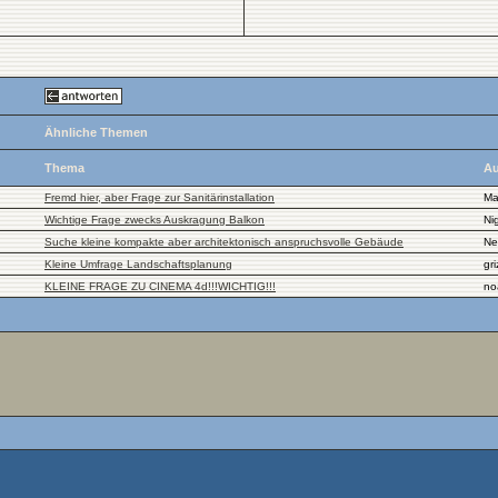
Ähnliche Themen
Thema
Au
Fremd hier, aber Frage zur Sanitärinstallation
Ma
Wichtige Frage zwecks Auskragung Balkon
Nig
Suche kleine kompakte aber architektonisch anspruchsvolle Gebäude
Ne
Kleine Umfrage Landschaftsplanung
gri
KLEINE FRAGE ZU CINEMA 4d!!!WICHTIG!!!
no