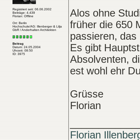
Registriert seit: 06.06.2002
Alos ohne Stu
Beiträge: 4.439
Florian: Offline
früher die 650
Ort: Berlin
Hochschule/AG: Illenberger & Lilja
GbR / Anderhalten Architekten
passieren, das
Beitrag
Es gibt Haupts
Datum: 24.05.2004
Uhrzeit: 08:50
ID: 3975
Absolventen, d
est wohl ehr D
Grüsse
Florian
____________
Florian Illenber