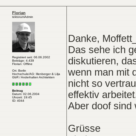
Florian
tektorumAdmin
Danke, Moffet
Das sehe ich g
Registriert seit: 06.06.2002
diskutieren, d
Beiträge: 4.439
Florian: Offline
wenn man mit 
Ort: Berlin
Hochschule/AG: Illenberger & Lilja
GbR / Anderhalten Architekten
nicht so vertra
Beitrag
effektiv arbeitet.
Datum: 02.06.2004
Uhrzeit: 19:45
ID: 4044
Aber doof sind 
Grüsse