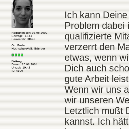
Ich kann Deine
Problem dabei 
Registriert seit: 08.06.2002
qualifizierte Mi
Beiträge: 1.141
Samsarah: Offline
verzerrt den M
Ort: Berlin
Hochschule/AG: Gründer
etwas, wenn wi
Beitrag
Datum: 15.06.2004
Dich auch scho
Uhrzeit: 19:42
ID: 4100
gute Arbeit leist
Wenn wir uns al
wir unseren We
Letztlich mußt 
kannst. Ich hätt