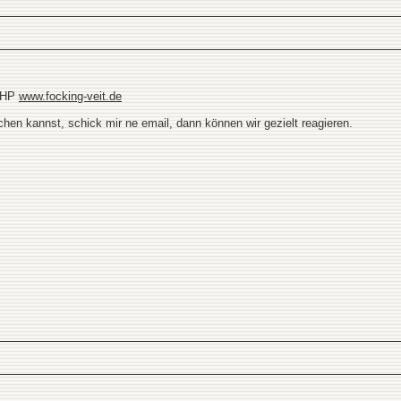
e HP
www.focking-veit.de
chen kannst, schick mir ne email, dann können wir gezielt reagieren.