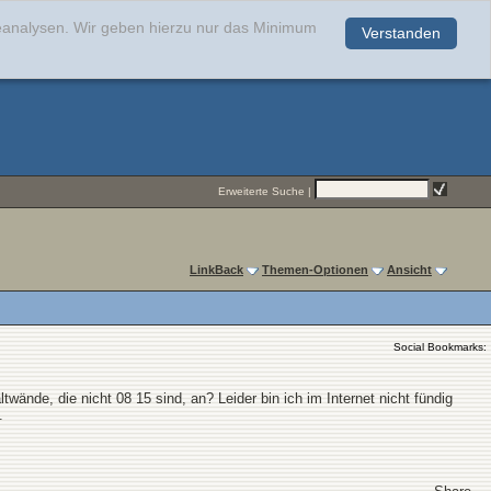
teanalysen. Wir geben hierzu nur das Minimum
Verstanden
.
Erweiterte Suche
|
LinkBack
Themen-Optionen
Ansicht
Social Bookmarks:
ände, die nicht 08 15 sind, an? Leider bin ich im Internet nicht fündig
.