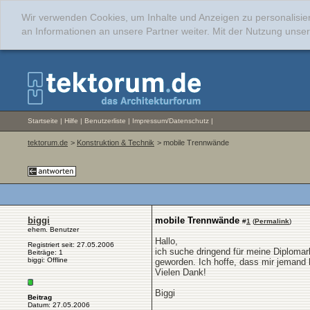
Wir verwenden Cookies, um Inhalte und Anzeigen zu personalisie
an Informationen an unsere Partner weiter. Mit der Nutzung uns
Startseite
|
Hilfe
|
Benutzerliste
|
Impressum/Datenschutz
|
tektorum.de
>
Konstruktion & Technik
> mobile Trennwände
biggi
mobile Trennwände
#
1
(
Permalink
)
ehem. Benutzer
Hallo,
Registriert seit: 27.05.2006
ich suche dringend für meine Diplomarb
Beiträge: 1
biggi: Offline
geworden. Ich hoffe, dass mir jemand
Vielen Dank!
Biggi
Beitrag
Datum: 27.05.2006