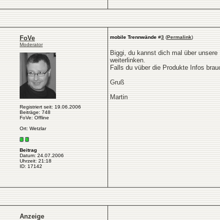
FoVe
mobile Trennwände
#
3
(
Permalink
)
Moderator
Biggi, du kannst dich mal über unser
weiterlinken.
Falls du vüber die Produkte Infos brau
Gruß
Martin
Registriert seit: 19.06.2006
Beiträge: 748
FoVe: Offline
Ort: Wetzlar
Beitrag
Datum: 24.07.2006
Uhrzeit: 21:18
ID: 17142
Anzeige