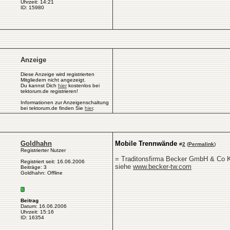
Uhrzeit: 14:21
ID: 15980
Anzeige
Diese Anzeige wird registrierten
Mitgliedern nicht angezeigt.
Du kannst Dich
hier
kostenlos bei
tektorum.de registrieren!
Informationen zur Anzeigenschaltung
bei tektorum.de finden Sie
hier
.
Goldhahn
Mobile Trennwände
#
2
(
Permalink
)
Registrierter Nutzer
= Traditonsfirma Becker GmbH & Co 
Registriert seit: 16.06.2006
siehe
www.becker-tw.com
Beiträge: 3
Goldhahn: Offline
Beitrag
Datum: 16.06.2006
Uhrzeit: 15:16
ID: 16354