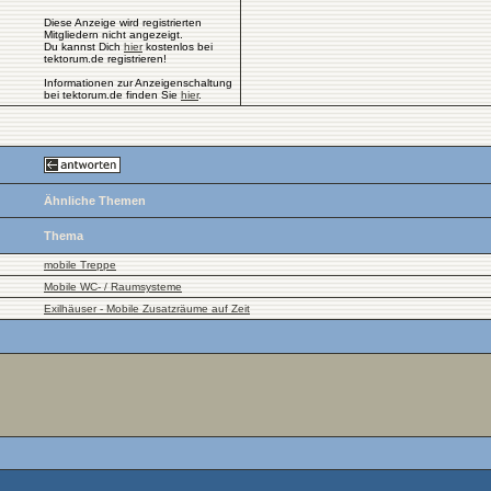
Diese Anzeige wird registrierten
Mitgliedern nicht angezeigt.
Du kannst Dich
hier
kostenlos bei
tektorum.de registrieren!
Informationen zur Anzeigenschaltung
bei tektorum.de finden Sie
hier
.
Ähnliche Themen
Thema
mobile Treppe
Mobile WC- / Raumsysteme
Exilhäuser - Mobile Zusatzräume auf Zeit