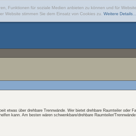
ren, Funktionen für soziale Medien anbieten zu können und für Websi
erer Website stimmen Sie dem Einsatz von Cookies zu.
Weitere Details..
eit etwas über drehbare Trennwände. Wer bietet drehbare Raumteiler oder Faltw
 helfen kann. Am besten wären schwenkbare/drehbare Raumteiler/Trennwände