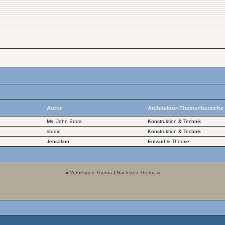
Autor
Architektur-Themenbereiche
Ms. John Soda
Konstruktion & Technik
studio
Konstruktion & Technik
Jensation
Entwurf & Theorie
«
Vorheriges Thema
|
Nächstes Thema
»