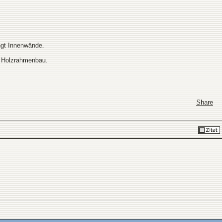
ngt Innenwände.
n Holzrahmenbau.
Share