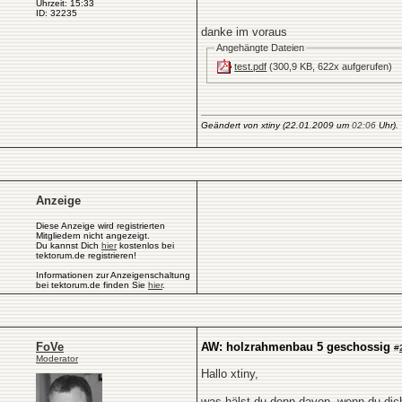
Uhrzeit: 15:33
ID: 32235
danke im voraus
Angehängte Dateien
test.pdf
(300,9 KB, 622x aufgerufen)
Geändert von xtiny (22.01.2009 um
02:06
Uhr).
Anzeige
Diese Anzeige wird registrierten
Mitgliedern nicht angezeigt.
Du kannst Dich
hier
kostenlos bei
tektorum.de registrieren!
Informationen zur Anzeigenschaltung
bei tektorum.de finden Sie
hier
.
FoVe
AW: holzrahmenbau 5 geschossig
#
Moderator
Hallo xtiny,
was hälst du denn davon, wenn du dich