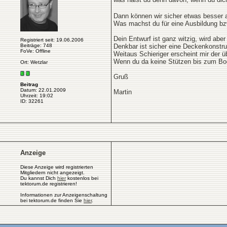
Dann können wir sicher etwas besser a
Was machst du für eine Ausbildung bz
Dein Entwurf ist ganz witzig, wird abe
Registriert seit: 19.06.2006
Beiträge: 748
Denkbar ist sicher eine Deckenkonstru
FoVe: Offline
Weitaus Schieriger erscheint mir der 
Wenn du da keine Stützen bis zum Bode
Ort: Wetzlar
Gruß
Beitrag
Datum: 22.01.2009
Martin
Uhrzeit: 19:02
ID: 32261
Anzeige
Diese Anzeige wird registrierten
Mitgliedern nicht angezeigt.
Du kannst Dich
hier
kostenlos bei
tektorum.de registrieren!
Informationen zur Anzeigenschaltung
bei tektorum.de finden Sie
hier
.