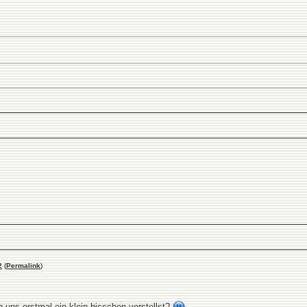
2
(
Permalink
)
 uns erstmal ein klein bisschen vorstellst?