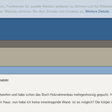
ren, Funktionen für soziale Medien anbieten zu können und für Websi
erer Website stimmen Sie dem Einsatz von Cookies zu.
Weitere Details..
malink
)
worfen und habe schon das Buch Holzrahmenbau mehrgeshossig geguckt. Nun ha
dem Haus..nun habe ich keine innentragende Wand. ist es möglich? Der körper 