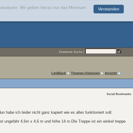
teanalysen. Wir geben hierzu nur das Minimum
Verstanden
.
Erweiterte Suche
|
LinkBack
Themen-Optionen
Ansicht
Social Bookmarks:
be ich leider nicht ganz kapiert wie es alles funktioniert soll.
ist ungefähr 4,6m x 4,6 m und höhe 14 m.DIe Treppe ist ein winkel treppe