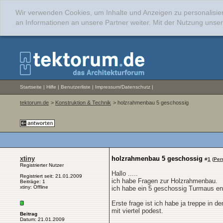
Wir verwenden Cookies, um Inhalte und Anzeigen zu personalisie
an Informationen an unsere Partner weiter. Mit der Nutzung uns
Startseite
|
Hilfe
|
Benutzerliste
|
Impressum/Datenschutz
|
tektorum.de
>
Konstruktion & Technik
> holzrahmenbau 5 geschossig
xtiny
holzrahmenbau 5 geschossig
#
1
(
Per
Registrierter Nutzer
Hallo .....
Registriert seit: 21.01.2009
ich habe Fragen zur Holzrahmenbau.
Beiträge: 1
xtiny: Offline
ich habe ein 5 geschossig Turmaus ent
Erste frage ist ich habe ja treppe in 
mit viertel podest.
Beitrag
Datum: 21.01.2009