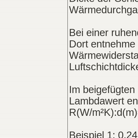
Wärmedurchgan
Bei einer ruhe
Dort entnehme 
Wärmewiderstan
Luftschichtdick
Im beigefügten
Lambdawert ent
R(W/m²K):d(m
Beispiel 1: 0,