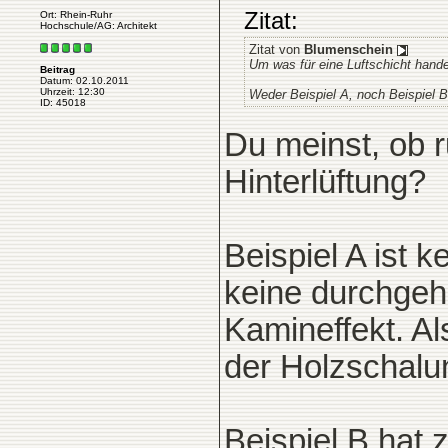
Zitat:
Ort: Rhein-Ruhr
Hochschule/AG: Architekt
Zitat von
Blumenschein
Um was für eine Luftschicht handel
Beitrag
Datum: 02.10.2011
Uhrzeit: 12:30
Weder Beispiel A, noch Beispiel B
ID: 45018
Du meinst, ob 
Hinterlüftung?
Beispiel A ist k
keine durchgeh
Kamineffekt. Al
der Holzschalun
Beispiel B hat 