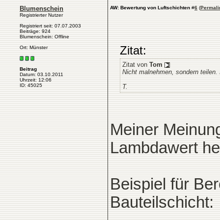
Blumenschein
AW: Bewertung von Luftschichten
#
6
(
Permali
Registrierter Nutzer
Registriert seit: 07.07.2003
Beiträge: 924
Blumenschein: Offline
Zitat:
Ort: Münster
Zitat von
Tom
Beitrag
Nicht malnehmen, sondern teilen. 
Datum: 03.10.2011
Uhrzeit: 12:06
ID: 45025
T.
Meiner Meinung
Lambdawert he
Beispiel für B
Bauteilschicht: