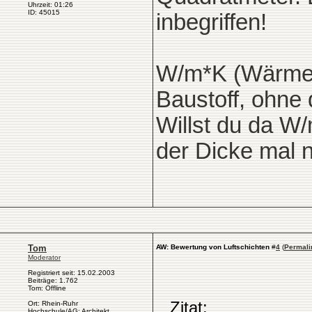
Uhrzeit: 01:26
ID: 45015
inbegriffen!
W/m*K (Wärmelei
Baustoff, ohne 
Willst du da W
der Dicke mal 
Tom
AW: Bewertung von Luftschichten
#
4
(
Permali
Moderator
Registriert seit: 15.02.2003
Beiträge: 1.762
Tom: Offline
Zitat:
Ort: Rhein-Ruhr
Hochschule/AG: Architekt