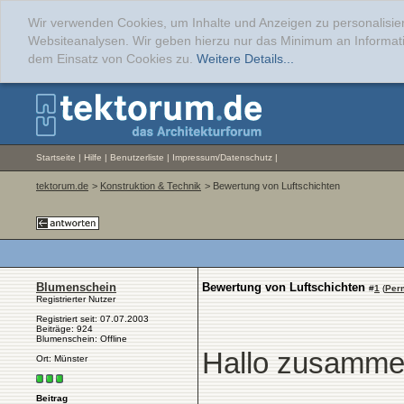
Wir verwenden Cookies, um Inhalte und Anzeigen zu personalisier
Websiteanalysen. Wir geben hierzu nur das Minimum an Informati
dem Einsatz von Cookies zu.
Weitere Details...
Startseite
|
Hilfe
|
Benutzerliste
|
Impressum/Datenschutz
|
tektorum.de
>
Konstruktion & Technik
> Bewertung von Luftschichten
Blumenschein
Bewertung von Luftschichten
#
1
(
Per
Registrierter Nutzer
Registriert seit: 07.07.2003
Beiträge: 924
Blumenschein: Offline
Hallo zusamme
Ort: Münster
Beitrag