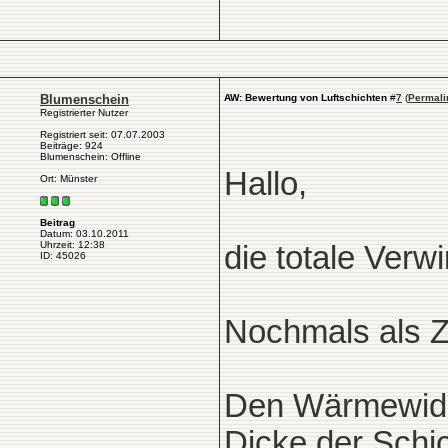
Blumenschein
AW: Bewertung von Luftschichten
#
7
(
Permali
Registrierter Nutzer
Registriert seit: 07.07.2003
Beiträge: 924
Blumenschein: Offline
Hallo,
Ort: Münster
Beitrag
Datum: 03.10.2011
Uhrzeit: 12:38
die totale Verwir
ID: 45026
Nochmals als 
Den Wärmewider
Dicke der Schic