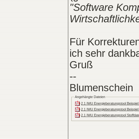
"Software Komp
Wirtschaftlichk
Für Korrekture
ich sehr dankba
Gruß
--
Blumenschein
Angehängte Dateien
2.1 IWU Energieberatungstool Beispie
2.1 IWU Energieberatungstool Beispie
2.1 IWU Energieberatungstool Stoffda