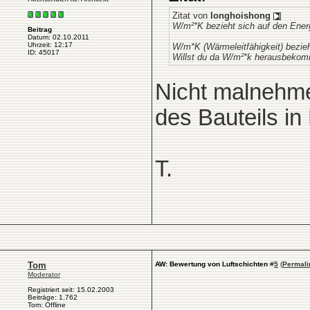
Zitat von
longhoishong
W/m²*K bezieht sich auf den Energ
Beitrag
Datum: 02.10.2011
Uhrzeit: 12:17
W/m*K (Wärmeleitfähigkeit) bezieh
ID: 45017
Willst du da W/m²*k herausbekom
Nicht malnehme
des Bauteils in 
T.
Tom
AW: Bewertung von Luftschichten
#
5
(
Permali
Moderator
Registriert seit: 15.02.2003
Beiträge: 1.762
Tom: Offline