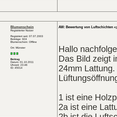
Blumenschein
AW: Bewertung von Luftschichten
#
Registrierter Nutzer
Registriert seit: 07.07.2003
Beiträge: 924
Blumenschein: Offline
Hallo nachfolge
Ort: Münster
Das Bild zeigt 
Beitrag
Datum: 01.10.2011
Uhrzeit: 23:46
24mm Lattung.
ID: 45014
Lüftungsöffnung
1 ist eine Holz
2a ist eine La
2b ist die Luft