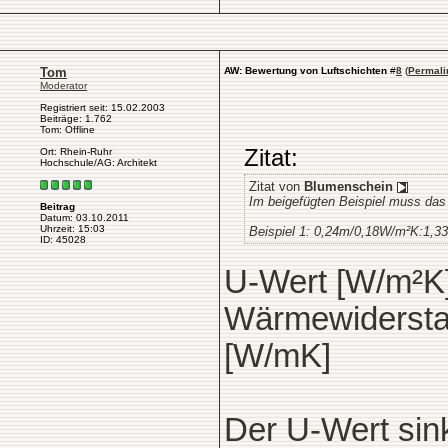
Tom
AW: Bewertung von Luftschichten
#
8
(
Permali
Moderator
Registriert seit: 15.02.2003
Beiträge: 1.762
Tom: Offline
Zitat:
Ort: Rhein-Ruhr
Hochschule/AG: Architekt
Zitat von
Blumenschein
Im beigefügten Beispiel muss da
Beitrag
Datum: 03.10.2011
Uhrzeit: 15:03
Beispiel 1: 0,24m/0,18W/m²K:1,
ID: 45028
U-Wert [W/m²K]
Wärmewiderstan
[W/mK]
Der U-Wert sink