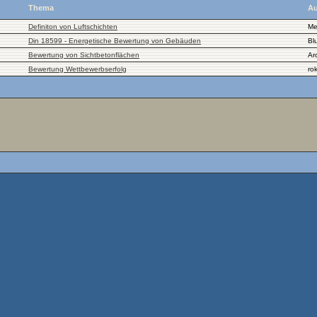
Thema
Au
Definiton von Luftschichten
Me
Din 18599 - Energetische Bewertung von Gebäuden
Bl
Bewertung von Sichtbetonflächen
Ar
Bewertung Wettbewerbserfolg
ro