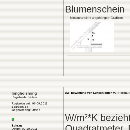
Blumenschein
Miniaturansicht angehängter Grafiken
longhoishong
AW: Bewertung von Luftschichten
#
3
(
Permali
Registrierter Nutzer
Registriert seit: 06.09.2011
Beiträge: 84
longhoishong: Offline
W/m²*K bezieht
Quadratmeter. D
Beitrag
Datum: 02.10.2011