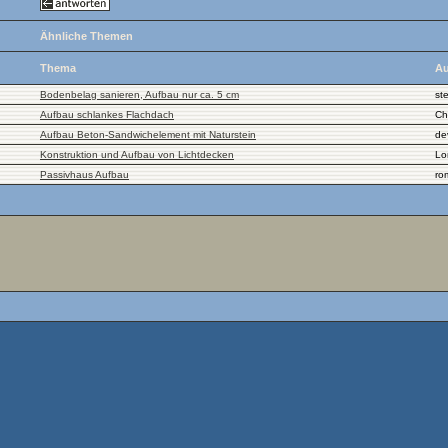
Ähnliche Themen
Thema
Au
Bodenbelag sanieren, Aufbau nur ca. 5 cm
st
Aufbau schlankes Flachdach
Ch
Aufbau Beton-Sandwichelement mit Naturstein
de
Konstruktion und Aufbau von Lichtdecken
Lo
Passivhaus Aufbau
ro