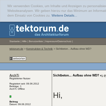
Wir verwenden Cookies, um Inhalte und Anzeigen zu personalisier
Websiteanalysen. Wir geben hierzu nur das Minimum an Informati
dem Einsatz von Cookies zu.
Weitere Details...
Startseite
|
Hilfe
|
Benutzerliste
|
Impressum/Datenschutz
|
tektorum.de
>
Konstruktion & Technik
> Sichtbeton... Aufbau ohne WD?
ArchTi
Sichtbeton... Aufbau ohne WD?
#
1
(
P
Registrierter Nutzer
Registriert seit: 09.06.2012
Beiträge: 1
ArchTi: Offline
Hi,
Beitrag
Datum: 09.06.2012