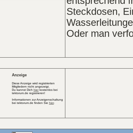
entsprechend fr
Steckdosen, Ei
Wasserleitunge
Oder man verfo
Anzeige
Diese Anzeige wird registrierten
Mitgliedern nicht angezeigt.
Du kannst Dich
hier
kostenlos bei
tektorum.de registrieren!
Informationen zur Anzeigenschaltung
bei tektorum.de finden Sie
hier
.