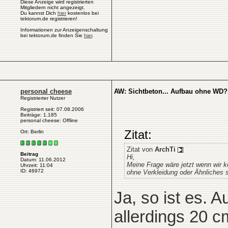
Diese Anzeige wird registrierten
Mitgliedern nicht angezeigt.
Du kannst Dich
hier
kostenlos bei
tektorum.de registrieren!
Informationen zur Anzeigenschaltung
bei tektorum.de finden Sie
hier
.
personal cheese
AW: Sichtbeton... Aufbau ohne WD?
Registrierter Nutzer
Registriert seit: 07.08.2006
Beiträge: 1.185
personal cheese: Offline
Zitat:
Ort: Berlin
Zitat von
ArchTi
Beitrag
Hi,
Datum: 11.06.2012
Meine Frage wäre jetzt wenn wir 
Uhrzeit: 11:04
ID: 46972
ohne Verkleidung oder Ähnliches 
Ja, so ist es. 
allerdings 20 