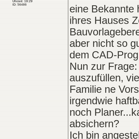
Uhrzeit: 19:29
ID: 56486
eine Bekannte 
ihres Hauses Z
Bauvorlageberec
aber nicht so gu
dem CAD-Progr
Nun zur Frage: 
auszufüllen, vi
Familie ne Vor
irgendwie haftb
noch Planer...k
absichern?
Ich bin angestel