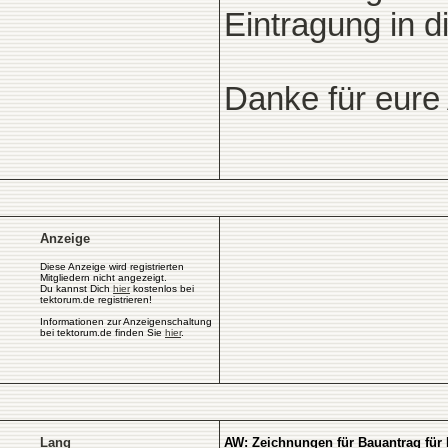
Eintragung in 
Danke für eure
Anzeige
Diese Anzeige wird registrierten
Mitgliedern nicht angezeigt.
Du kannst Dich
hier
kostenlos bei
tektorum.de registrieren!
Informationen zur Anzeigenschaltung
bei tektorum.de finden Sie
hier
.
Lang
AW: Zeichnungen für Bauantrag für