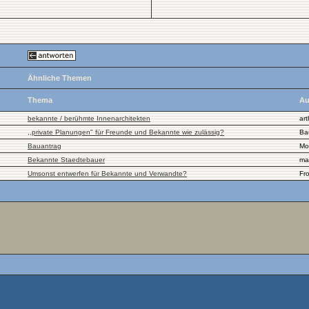
Ähnliche Themen
Thema
Au
bekannte / berühmte Innenarchitekten
ar
,,private Planungen" für Freunde und Bekannte wie zulässig?
Ba
Bauantrag
Mo
Bekannte Staedtebauer
ma
Umsonst entwerfen für Bekannte und Verwandte?
Fro