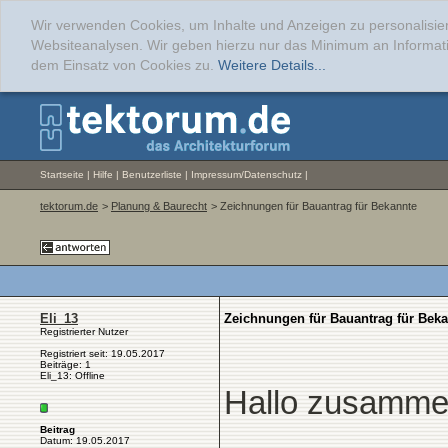
Wir verwenden Cookies, um Inhalte und Anzeigen zu personalisier
Websiteanalysen. Wir geben hierzu nur das Minimum an Informati
dem Einsatz von Cookies zu.
Weitere Details...
Startseite
|
Hilfe
|
Benutzerliste
|
Impressum/Datenschutz
|
tektorum.de
>
Planung & Baurecht
> Zeichnungen für Bauantrag für Bekannte
Eli_13
Zeichnungen für Bauantrag für Bek
Registrierter Nutzer
Registriert seit: 19.05.2017
Beiträge: 1
Eli_13: Offline
Hallo zusamme
Beitrag
Datum: 19.05.2017