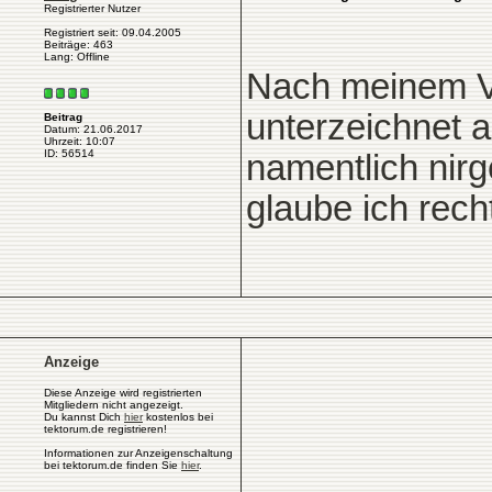
Registrierter Nutzer
Registriert seit: 09.04.2005
Beiträge: 463
Lang: Offline
Nach meinem Ve
unterzeichnet a
Beitrag
Datum: 21.06.2017
Uhrzeit: 10:07
ID: 56514
namentlich nir
glaube ich rech
Anzeige
Diese Anzeige wird registrierten
Mitgliedern nicht angezeigt.
Du kannst Dich
hier
kostenlos bei
tektorum.de registrieren!
Informationen zur Anzeigenschaltung
bei tektorum.de finden Sie
hier
.